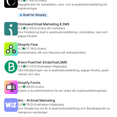
av 5 stjärnor
4,9
(7 480)
•
Gratis
7480 recensioner totalt
Popupfönster för nyhetsbrev, sms- och e-postmarknadsföring för
registreringar
Built for Shopify
Omnisend Email Marketing & SMS
av 5 stjärnor
4,8
(2 952)
•
Gratis att installera
2952 recensioner totalt
Driv försäljning med e-postmarknadsföring, nyhetsbrev, sms och
popup-fönster
Shopify Flow
av 5 stjärnor
4,7
(11 745)
•
Gratis
11745 recensioner totalt
Automatisera allt och fokusera på verksamheten
Brevo PushOwl: Email,Push,SMS
av 5 stjärnor
4,8
(2 021)
•
Gratisplan tillgänglig
2021 recensioner totalt
Öka försäljningen via e-postmarknadsföring, popup-fönster, push-
notiser och sms
Shopify Forms
av 5 stjärnor
4,5
(664)
•
Gratis
664 recensioner totalt
Samla in kundinformation för att utöka din marknadsföringslista
Wiz ‑ AI Email Marketing
av 5 stjärnor
5,0
(192)
•
Gratisplan tillgänglig
192 recensioner totalt
Driv försäljning via AI-e-postmarknadsföring och återskapande av
övergivna varukorgar