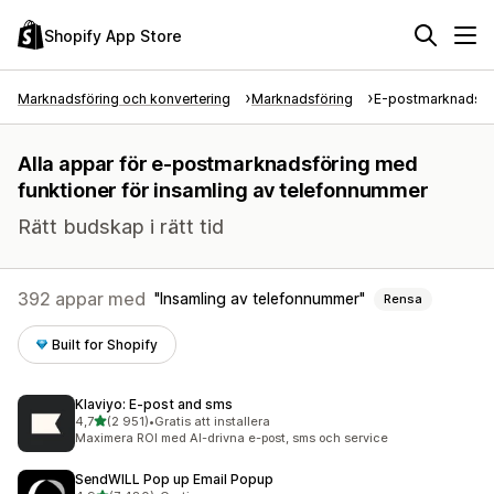
Shopify App Store
Marknadsföring och konvertering
Marknadsföring
E-postmarknadsfö
Alla appar för e-postmarknadsföring med
funktioner för insamling av telefonnummer
Rätt budskap i rätt tid
392 appar med
Insamling av telefonnummer
Rensa
Built for Shopify
Klaviyo: E‑post and sms
av 5 stjärnor
4,7
(2 951)
•
Gratis att installera
2951 recensioner totalt
Maximera ROI med AI-drivna e-post, sms och service
SendWILL Pop up Email Popup