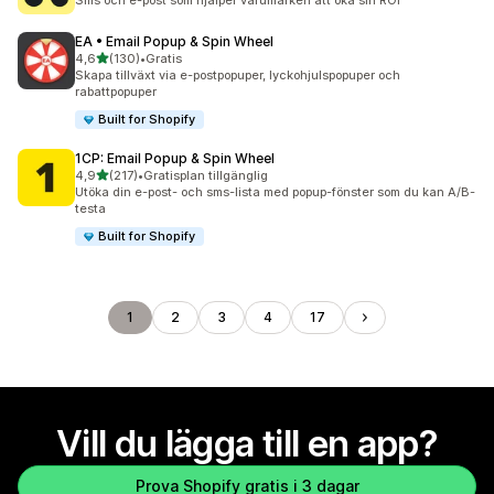
Sms och e-post som hjälper varumärken att öka sin ROI
EA • Email Popup & Spin Wheel
av 5 stjärnor
4,6
(130)
•
Gratis
130 recensioner totalt
Skapa tillväxt via e-postpopuper, lyckohjulspopuper och
rabattpopuper
Built for Shopify
1CP: Email Popup & Spin Wheel
av 5 stjärnor
4,9
(217)
•
Gratisplan tillgänglig
217 recensioner totalt
Utöka din e-post- och sms-lista med popup-fönster som du kan A/B-
testa
Built for Shopify
1
2
3
4
17
Vill du lägga till en app?
Prova Shopify gratis i 3 dagar