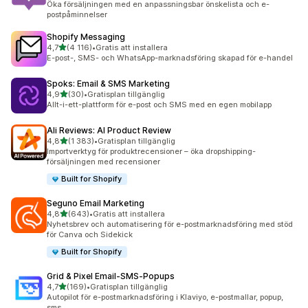
Öka försäljningen med en anpassningsbar önskelista och e-
postpåminnelser
Shopify Messaging
av 5 stjärnor
4,7
(4 116)
•
Gratis att installera
4116 recensioner totalt
E-post-, SMS- och WhatsApp-marknadsföring skapad för e-handel
Spoks: Email & SMS Marketing
av 5 stjärnor
4,9
(30)
•
Gratisplan tillgänglig
30 recensioner totalt
Allt-i-ett-plattform för e-post och SMS med en egen mobilapp
Ali Reviews: AI Product Review
av 5 stjärnor
4,8
(1 383)
•
Gratisplan tillgänglig
1383 recensioner totalt
Importverktyg för produktrecensioner – öka dropshipping-
försäljningen med recensioner
Built for Shopify
Seguno Email Marketing
av 5 stjärnor
4,8
(643)
•
Gratis att installera
643 recensioner totalt
Nyhetsbrev och automatisering för e-postmarknadsföring med stöd
för Canva och Sidekick
Built for Shopify
Grid & Pixel Email‑SMS‑Popups
av 5 stjärnor
4,7
(169)
•
Gratisplan tillgänglig
169 recensioner totalt
Autopilot för e-postmarknadsföring i Klaviyo, e-postmallar, popup,
sms