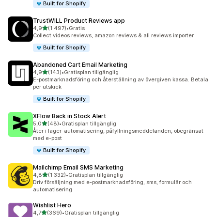
Built for Shopify
TrustWILL Product Reviews app
av 5 stjärnor
4,9
(1 497)
•
Gratis
1497 recensioner totalt
Collect videos reviews, amazon reviews & ali reviews importer
Built for Shopify
Abandoned Cart Email Marketing
av 5 stjärnor
4,9
(143)
•
Gratisplan tillgänglig
143 recensioner totalt
E-postmarknadsföring och återställning av övergiven kassa. Betala
per utskick
Built for Shopify
XFlow Back in Stock Alert
av 5 stjärnor
5,0
(48)
•
Gratisplan tillgänglig
48 recensioner totalt
Åter i lager-automatisering, påfyllningsmeddelanden, obegränsat
med e-post
Built for Shopify
Mailchimp Email SMS Marketing
av 5 stjärnor
4,8
(1 332)
•
Gratisplan tillgänglig
1332 recensioner totalt
Driv försäljning med e-postmarknadsföring, sms, formulär och
automatisering
Wishlist Hero
av 5 stjärnor
4,7
(369)
•
Gratisplan tillgänglig
369 recensioner totalt