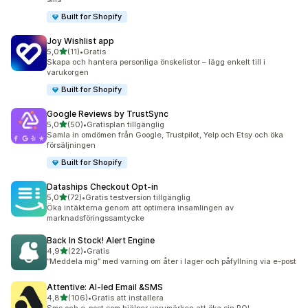
Built for Shopify
Joy Wishlist app
av 5 stjärnor
5,0
(11)
•
Gratis
11 recensioner totalt
Skapa och hantera personliga önskelistor – lägg enkelt till i
varukorgen
Built for Shopify
Google Reviews by TrustSync
av 5 stjärnor
5,0
(50)
•
Gratisplan tillgänglig
50 recensioner totalt
Samla in omdömen från Google, Trustpilot, Yelp och Etsy och öka
försäljningen
Built for Shopify
Dataships Checkout Opt‑in
av 5 stjärnor
5,0
(72)
•
Gratis testversion tillgänglig
72 recensioner totalt
Öka intäkterna genom att optimera insamlingen av
marknadsföringssamtycke
Back In Stock! Alert Engine
av 5 stjärnor
4,9
(22)
•
Gratis
22 recensioner totalt
”Meddela mig” med varning om åter i lager och påfyllning via e-post
Attentive: AI‑led Email &SMS
av 5 stjärnor
4,8
(106)
•
Gratis att installera
106 recensioner totalt