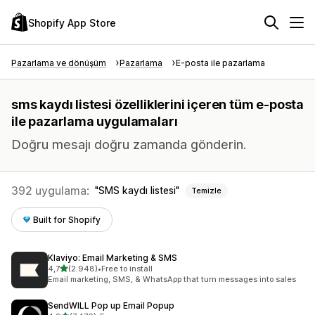
Shopify App Store
Pazarlama ve dönüşüm
Pazarlama
E-posta ile pazarlama
sms kaydı listesi özelliklerini içeren tüm e-posta
ile pazarlama uygulamaları
Doğru mesajı doğru zamanda gönderin.
392 uygulama:
SMS kaydı listesi
Temizle
Built for Shopify
Klaviyo: Email Marketing & SMS
5 yıldız üzerinden
4,7
(2.948)
•
Free to install
toplam 2948 değerlendirme
Email marketing, SMS, & WhatsApp that turn messages into sales
SendWILL Pop up Email Popup