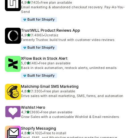
5 yıldız üzerinden
4,9
(143)
•
Free plan available
toplam 143 değerlendirme
Email marketing & abandoned checkout recovery. Pay-As-You-
Send
Built for Shopify
TrustWILL Product Reviews App
5 yıldız üzerinden
4,9
(1.496)
•
Ücretsiz
toplam 1496 değerlendirme
Formerly Trustoo: build trust with customer video reviews
Built for Shopify
XFlow Back in Stock Alert
5 yıldız üzerinden
5,0
(48)
•
Free plan available
toplam 48 değerlendirme
Back in stock automation, restock alerts, unlimited emails
Built for Shopify
Mailchimp Email SMS Marketing
5 yıldız üzerinden
4,8
(1.330)
•
Free plan available
toplam 1330 değerlendirme
Drive sales with email marketing, SMS, forms, and automation
Wishlist Hero
5 yıldız üzerinden
4,7
(369)
•
Free plan available
toplam 369 değerlendirme
Grow Sales with a customizable Wishlist & Email reminders
Shopify Messaging
5 yıldız üzerinden
4,8
(4.102)
•
Free to install
toplam 4102 değerlendirme
Email, SMS, and WhatsApp marketing made for commerce