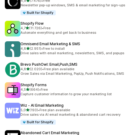
5 yıldız üzerinden
4,9
(7.476)
•
Free
toplam 7476 değerlendirme
Newsletter pop-up windows, SMS & email marketing for sign-ups
Built for Shopify
Shopify Flow
5 yıldız üzerinden
4,7
(11.726)
•
Free
toplam 11726 değerlendirme
Automate everything and get back to business
Omnisend Email Marketing & SMS
5 yıldız üzerinden
4,8
(2.951)
•
Free to install
toplam 2951 değerlendirme
Drive sales with email marketing, newsletters, SMS, and popups
Brevo PushOwl: Email,Push,SMS
5 yıldız üzerinden
4,8
(2.020)
•
Free plan available
toplam 2020 değerlendirme
Grow Sales via Email Marketing, PopUp, Push Notifications, SMS
Shopify Forms
5 yıldız üzerinden
4,5
(664)
•
Free
toplam 664 değerlendirme
Capture customer information to grow your marketing list
Wiz ‑ AI Email Marketing
5 yıldız üzerinden
5,0
(193)
•
Free plan available
toplam 193 değerlendirme
Drive sales via AI email marketing & abandoned cart recovery
Built for Shopify
Abandoned Cart Email Marketing