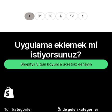
1
2
3
4
17
Uygulama eklemek mi
istiyorsunuz?
Shopify'ı 3 gün boyunca ücretsiz deneyin
Tüm kategoriler
Önde gelen kategoriler