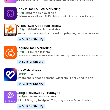
Spoks: Email & SMS Marketing
5 yıldız üzerinden
4,9
(30)
•
Free plan available
toplam 30 değerlendirme
All-in-one email and SMS platform with it's own mobile app
Ali Reviews: AI Product Review
5 yıldız üzerinden
4,8
(1.388)
•
Free plan available
toplam 1388 değerlendirme
Product reviews importer - Boost dropshipping sales w/ reviews
Built for Shopify
Seguno Email Marketing
5 yıldız üzerinden
4,8
(644)
•
Free to install
toplam 644 değerlendirme
Canva & Sidekick-able email marketing newsletters & automation
Built for Shopify
Joy Wishlist app
5 yıldız üzerinden
5,0
(11)
•
Free
toplam 11 değerlendirme
Create and manage personal wishlists - Easily add to cart
Built for Shopify
Google Reviews by TrustSync
5 yıldız üzerinden
5,0
(50)
•
Free plan available
toplam 50 değerlendirme
Collect Google, Trustpilot, Yelp, Etsy review & boost sales
Built for Shopify