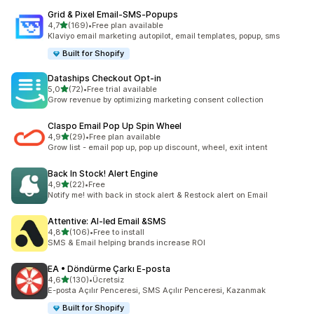
Grid & Pixel Email‑SMS‑Popups
5 yıldız üzerinden
4,7
(169)
•
Free plan available
toplam 169 değerlendirme
Klaviyo email marketing autopilot, email templates, popup, sms
Built for Shopify
Dataships Checkout Opt‑in
5 yıldız üzerinden
5,0
(72)
•
Free trial available
toplam 72 değerlendirme
Grow revenue by optimizing marketing consent collection
Claspo Email Pop Up Spin Wheel
5 yıldız üzerinden
4,9
(29)
•
Free plan available
toplam 29 değerlendirme
Grow list - email pop up, pop up discount, wheel, exit intent
Back In Stock! Alert Engine
5 yıldız üzerinden
4,9
(22)
•
Free
toplam 22 değerlendirme
Notify me! with back in stock alert & Restock alert on Email
Attentive: AI‑led Email &SMS
5 yıldız üzerinden
4,8
(106)
•
Free to install
toplam 106 değerlendirme
SMS & Email helping brands increase ROI
EA • Döndürme Çarkı E‑posta
5 yıldız üzerinden
4,6
(130)
•
Ücretsiz
toplam 130 değerlendirme
E-posta Açılır Penceresi, SMS Açılır Penceresi, Kazanmak
Built for Shopify