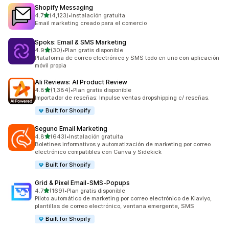
Shopify Messaging
de 5 estrellas
4.7
(4,123)
•
Instalación gratuita
4123 reseñas en total
Email marketing creado para el comercio
Spoks: Email & SMS Marketing
de 5 estrellas
4.9
(30)
•
Plan gratis disponible
30 reseñas en total
Plataforma de correo electrónico y SMS todo en uno con aplicación
móvil propia
Ali Reviews: AI Product Review
de 5 estrellas
4.8
(1,384)
•
Plan gratis disponible
1384 reseñas en total
Importador de reseñas: Impulse ventas dropshipping c/ reseñas.
Built for Shopify
Seguno Email Marketing
de 5 estrellas
4.8
(643)
•
Instalación gratuita
643 reseñas en total
Boletines informativos y automatización de marketing por correo
electrónico compatibles con Canva y Sidekick
Built for Shopify
Grid & Pixel Email‑SMS‑Popups
de 5 estrellas
4.7
(169)
•
Plan gratis disponible
169 reseñas en total
Piloto automático de marketing por correo electrónico de Klaviyo,
plantillas de correo electrónico, ventana emergente, SMS
Built for Shopify