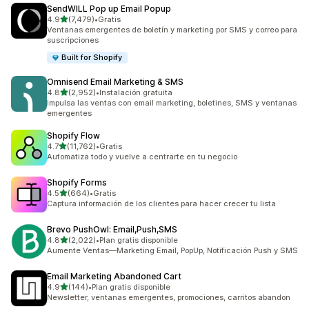
SendWILL Pop up Email Popup
de 5 estrellas
4.9
(7,479)
•
Gratis
7479 reseñas en total
Ventanas emergentes de boletín y marketing por SMS y correo para
suscripciones
Built for Shopify
Omnisend Email Marketing & SMS
de 5 estrellas
4.8
(2,952)
•
Instalación gratuita
2952 reseñas en total
Impulsa las ventas con email marketing, boletines, SMS y ventanas
emergentes
Shopify Flow
de 5 estrellas
4.7
(11,762)
•
Gratis
11762 reseñas en total
Automatiza todo y vuelve a centrarte en tu negocio
Shopify Forms
de 5 estrellas
4.5
(664)
•
Gratis
664 reseñas en total
Captura información de los clientes para hacer crecer tu lista
Brevo PushOwl: Email,Push,SMS
de 5 estrellas
4.8
(2,022)
•
Plan gratis disponible
2022 reseñas en total
Aumente Ventas—Marketing Email, PopUp, Notificación Push y SMS
Email Marketing Abandoned Cart
de 5 estrellas
4.9
(144)
•
Plan gratis disponible
144 reseñas en total
Newsletter, ventanas emergentes, promociones, carritos abandon