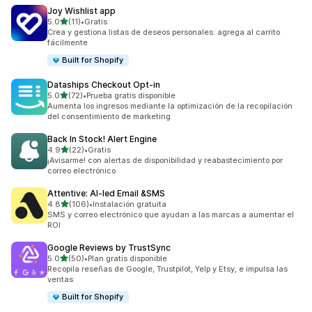
Joy Wishlist app
de 5 estrellas
5.0
(11)
•
Gratis
11 reseñas en total
Crea y gestiona listas de deseos personales: agrega al carrito
fácilmente
Built for Shopify
Dataships Checkout Opt‑in
de 5 estrellas
5.0
(72)
•
Prueba gratis disponible
72 reseñas en total
Aumenta los ingresos mediante la optimización de la recopilación
del consentimiento de marketing
Back In Stock! Alert Engine
de 5 estrellas
4.9
(22)
•
Gratis
22 reseñas en total
¡Avisarme! con alertas de disponibilidad y reabastecimiento por
correo electrónico
Attentive: AI‑led Email &SMS
de 5 estrellas
4.8
(106)
•
Instalación gratuita
106 reseñas en total
SMS y correo electrónico que ayudan a las marcas a aumentar el
ROI
Google Reviews by TrustSync
de 5 estrellas
5.0
(50)
•
Plan gratis disponible
50 reseñas en total
Recopila reseñas de Google, Trustpilot, Yelp y Etsy, e impulsa las
ventas
Built for Shopify