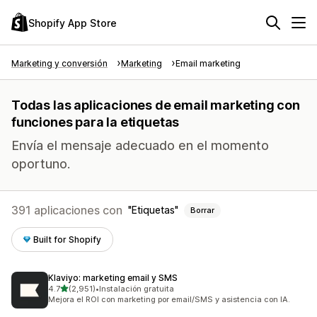
Shopify App Store
Marketing y conversión
Marketing
Email marketing
Todas las aplicaciones de email marketing con
funciones para la etiquetas
Envía el mensaje adecuado en el momento
oportuno.
391 aplicaciones con
Etiquetas
Borrar
Built for Shopify
Klaviyo: marketing email y SMS
de 5 estrellas
4.7
(2,951)
•
Instalación gratuita
2951 reseñas en total
Mejora el ROI con marketing por email/SMS y asistencia con IA.