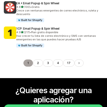
EA • Email Popup & Spin Wheel
de 5 estrellas
4.6
(130)
•
Gratis
130 reseñas en total
Crece con ventanas emergentes de correo electrónico, ruleta y
descuento
Built for Shopify
1CP: Email Popup & Spin Wheel
de 5 estrellas
4.9
(217)
•
Plan gratis disponible
217 reseñas en total
Haz crecer tu lista de correo electrónico y SMS con ventanas
emergentes en las que puedes hacer pruebas A/B
Built for Shopify
1
2
3
4
17
¿Quieres agregar una
aplicación?