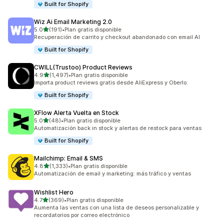
Built for Shopify
Wiz Ai Email Marketing 2.0
de 5 estrellas
5.0
(191)
•
Plan gratis disponible
191 reseñas en total
Recuperación de carrito y checkout abandonado con email AI
Built for Shopify
CWILL(Trustoo) Product Reviews
de 5 estrellas
4.9
(1,497)
•
Plan gratis disponible
1497 reseñas en total
Importa product reviews gratis desde AliExpress y Oberlo.
Built for Shopify
XFlow Alerta Vuelta en Stock
de 5 estrellas
5.0
(48)
•
Plan gratis disponible
48 reseñas en total
Automatización back in stock y alertas de restock para ventas
Built for Shopify
Mailchimp: Email & SMS
de 5 estrellas
4.8
(1,333)
•
Plan gratis disponible
1333 reseñas en total
Automatización de email y marketing: más tráfico y ventas
Wishlist Hero
de 5 estrellas
4.7
(369)
•
Plan gratis disponible
369 reseñas en total
Aumenta las ventas con una lista de deseos personalizable y
recordatorios por correo electrónico