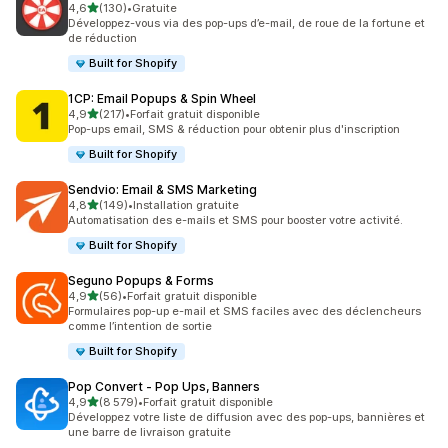
étoile(s) sur 5
4,6
(130)
•
Gratuite
130 avis au total
Développez-vous via des pop-ups d’e-mail, de roue de la fortune et
de réduction
Built for Shopify
1CP: Email Popups & Spin Wheel
étoile(s) sur 5
4,9
(217)
•
Forfait gratuit disponible
217 avis au total
Pop-ups email, SMS & réduction pour obtenir plus d'inscription
Built for Shopify
Sendvio: Email & SMS Marketing
étoile(s) sur 5
4,8
(149)
•
Installation gratuite
149 avis au total
Automatisation des e-mails et SMS pour booster votre activité.
Built for Shopify
Seguno Popups & Forms
étoile(s) sur 5
4,9
(56)
•
Forfait gratuit disponible
56 avis au total
Formulaires pop-up e-mail et SMS faciles avec des déclencheurs
comme l’intention de sortie
Built for Shopify
Pop Convert ‑ Pop Ups, Banners
étoile(s) sur 5
4,9
(8 579)
•
Forfait gratuit disponible
8579 avis au total
Développez votre liste de diffusion avec des pop-ups, bannières et
une barre de livraison gratuite