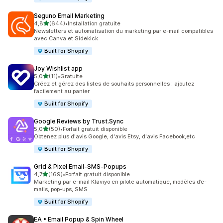
Seguno Email Marketing
étoile(s) sur 5
4,8
(644)
•
Installation gratuite
644 avis au total
Newsletters et automatisation du marketing par e-mail compatibles
avec Canva et Sidekick
Built for Shopify
Joy Wishlist app
étoile(s) sur 5
5,0
(11)
•
Gratuite
11 avis au total
Créez et gérez des listes de souhaits personnelles : ajoutez
facilement au panier
Built for Shopify
Google Reviews by Trust.Sync
étoile(s) sur 5
5,0
(50)
•
Forfait gratuit disponible
50 avis au total
Obtenez plus d'avis Google, d'avis Etsy, d'avis Facebook,etc
Built for Shopify
Grid & Pixel Email‑SMS‑Popups
étoile(s) sur 5
4,7
(169)
•
Forfait gratuit disponible
169 avis au total
Marketing par e-mail Klaviyo en pilote automatique, modèles d’e-
mails, pop-ups, SMS
Built for Shopify
EA • Email Popup & Spin Wheel