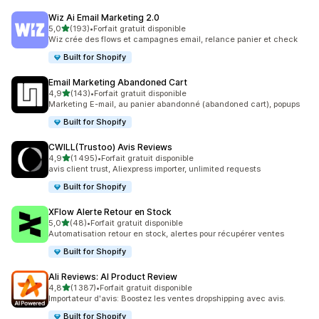
Wiz Ai Email Marketing 2.0
étoile(s) sur 5
5,0
(193)
•
Forfait gratuit disponible
193 avis au total
Wiz crée des flows et campagnes email, relance panier et check
Built for Shopify
Email Marketing Abandoned Cart
étoile(s) sur 5
4,9
(143)
•
Forfait gratuit disponible
143 avis au total
Marketing E-mail, au panier abandonné (abandoned cart), popups
Built for Shopify
CWILL(Trustoo) Avis Reviews
étoile(s) sur 5
4,9
(1 495)
•
Forfait gratuit disponible
1495 avis au total
avis client trust, Aliexpress importer, unlimited requests
Built for Shopify
XFlow Alerte Retour en Stock
étoile(s) sur 5
5,0
(48)
•
Forfait gratuit disponible
48 avis au total
Automatisation retour en stock, alertes pour récupérer ventes
Built for Shopify
Ali Reviews: AI Product Review
étoile(s) sur 5
4,8
(1 387)
•
Forfait gratuit disponible
1387 avis au total
Importateur d'avis: Boostez les ventes dropshipping avec avis.
Built for Shopify