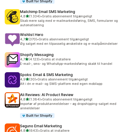
Built for Shopify
Mailchimp Email SMS Marketing
ud af 5 stjerner
4,8
(1.334)
•
Gratis abonnement tilgængeligt
1334 anmeldelser i alt
Skab mere salg med e-mailmarkedsføring, SMS, formularer og
automatisering
Wishlist Hero
ud af 5 stjerner
4,7
(370)
•
Gratis abonnement tilgængeligt
370 anmeldelser i alt
Øg salget med en tilpasselig ønskeliste og e-mailpåmindelser
Shopify Messaging
ud af 5 stjerner
4,7
(4.123)
•
Gratis at installere
4123 anmeldelser i alt
E-mail-, sms- og WhatsApp-markedsføring skabt til handel
Spoks: Email & SMS Marketing
ud af 5 stjerner
4,9
(30)
•
Gratis abonnement tilgængeligt
30 anmeldelser i alt
Alt i én e-mail- og SMS-platform med egen mobilapp
Ali Reviews: AI Product Review
ud af 5 stjerner
4,8
(1.384)
•
Gratis abonnement tilgængeligt
1384 anmeldelser i alt
Importør af produktanmeldelser – øg dropshipping-salget med
anmeldelser
Built for Shopify
Seguno Email Marketing
ud af 5 stjerner
4,8
(643)
•
Gratis at installere