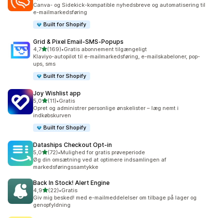
643 anmeldelser i alt
Canva- og Sidekick-kompatible nyhedsbreve og automatisering til
e-mailmarkedsføring
Built for Shopify
Grid & Pixel Email‑SMS‑Popups
ud af 5 stjerner
4,7
(169)
•
Gratis abonnement tilgængeligt
169 anmeldelser i alt
Klaviyo-autopilot til e-mailmarkedsføring, e-mailskabeloner, pop-
ups, sms
Built for Shopify
Joy Wishlist app
ud af 5 stjerner
5,0
(11)
•
Gratis
11 anmeldelser i alt
Opret og administrer personlige ønskelister – læg nemt i
indkøbskurven
Built for Shopify
Dataships Checkout Opt‑in
ud af 5 stjerner
5,0
(72)
•
Mulighed for gratis prøveperiode
72 anmeldelser i alt
Øg din omsætning ved at optimere indsamlingen af
markedsføringssamtykke
Back In Stock! Alert Engine
ud af 5 stjerner
4,9
(22)
•
Gratis
22 anmeldelser i alt
Giv mig besked! med e-mailmeddelelser om tilbage på lager og
genopfyldning