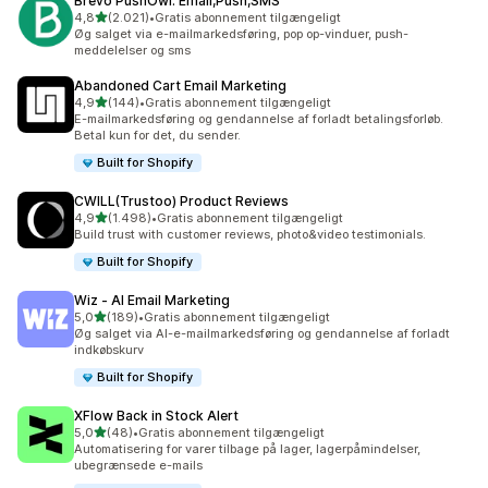
Brevo PushOwl: Email,Push,SMS
ud af 5 stjerner
4,8
(2.021)
•
Gratis abonnement tilgængeligt
2021 anmeldelser i alt
Øg salget via e-mailmarkedsføring, pop op-vinduer, push-
meddelelser og sms
Abandoned Cart Email Marketing
ud af 5 stjerner
4,9
(144)
•
Gratis abonnement tilgængeligt
144 anmeldelser i alt
E-mailmarkedsføring og gendannelse af forladt betalingsforløb.
Betal kun for det, du sender.
Built for Shopify
CWILL(Trustoo) Product Reviews
ud af 5 stjerner
4,9
(1.498)
•
Gratis abonnement tilgængeligt
1498 anmeldelser i alt
Build trust with customer reviews, photo&video testimonials.
Built for Shopify
Wiz ‑ AI Email Marketing
ud af 5 stjerner
5,0
(189)
•
Gratis abonnement tilgængeligt
189 anmeldelser i alt
Øg salget via AI-e-mailmarkedsføring og gendannelse af forladt
indkøbskurv
Built for Shopify
XFlow Back in Stock Alert
ud af 5 stjerner
5,0
(48)
•
Gratis abonnement tilgængeligt
48 anmeldelser i alt
Automatisering for varer tilbage på lager, lagerpåmindelser,
ubegrænsede e-mails