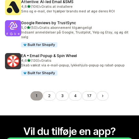
Attentive: AI‑led Email &SMS
ud af 5 stjerner
4,8
(106)
•
Gratis at installere
106 anmeldelser i alt
Sms og e-mail, der hjælper brands med at øge deres ROI
Google Reviews by TrustSync
ud af 5 stjerner
5,0
(50)
•
Gratis abonnement tilgængeligt
50 anmeldelser i alt
Indsaml anmeldelser på Google, Trustpilot, Yelp og Etsy, og øg dit
salg
Built for Shopify
EA • Email Popup & Spin Wheel
ud af 5 stjerner
4,6
(130)
•
Gratis
130 anmeldelser i alt
Skab vækst via e-mail-popup, lykkehjuls-popup og rabat-popup
Built for Shopify
1
2
3
4
17
Vil du tilføje en app?