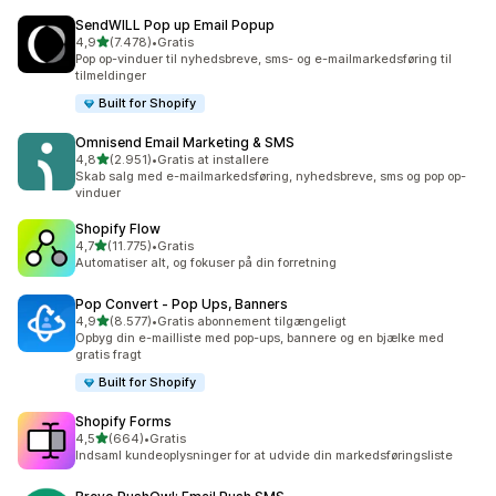
SendWILL Pop up Email Popup
ud af 5 stjerner
4,9
(7.478)
•
Gratis
7478 anmeldelser i alt
Pop op-vinduer til nyhedsbreve, sms- og e-mailmarkedsføring til
tilmeldinger
Built for Shopify
Omnisend Email Marketing & SMS
ud af 5 stjerner
4,8
(2.951)
•
Gratis at installere
2951 anmeldelser i alt
Skab salg med e-mailmarkedsføring, nyhedsbreve, sms og pop op-
vinduer
Shopify Flow
ud af 5 stjerner
4,7
(11.775)
•
Gratis
11775 anmeldelser i alt
Automatiser alt, og fokuser på din forretning
Pop Convert ‑ Pop Ups, Banners
ud af 5 stjerner
4,9
(8.577)
•
Gratis abonnement tilgængeligt
8577 anmeldelser i alt
Opbyg din e-mailliste med pop-ups, bannere og en bjælke med
gratis fragt
Built for Shopify
Shopify Forms
ud af 5 stjerner
4,5
(664)
•
Gratis
664 anmeldelser i alt
Indsaml kundeoplysninger for at udvide din markedsføringsliste