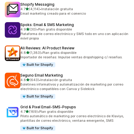
Shopify Messaging
de 5 estrellas
4.7
(4,114)
•
Instalación gratuita
4114 reseñas en total
Email marketing creado para el comercio
Spoks: Email & SMS Marketing
de 5 estrellas
4.9
(30)
•
Plan gratis disponible
30 reseñas en total
Plataforma de correo electrónico y SMS todo en uno con aplicación
móvil propia
Ali Reviews: AI Product Review
de 5 estrellas
4.8
(1,383)
•
Plan gratis disponible
1383 reseñas en total
Importador de reseñas: Impulse ventas dropshipping c/ reseñas.
Built for Shopify
Seguno Email Marketing
de 5 estrellas
4.8
(643)
•
Instalación gratuita
643 reseñas en total
Boletines informativos y automatización de marketing por correo
electrónico compatibles con Canva y Sidekick
Built for Shopify
Grid & Pixel Email‑SMS‑Popups
de 5 estrellas
4.7
(169)
•
Plan gratis disponible
169 reseñas en total
Piloto automático de marketing por correo electrónico de Klaviyo,
plantillas de correo electrónico, ventana emergente, SMS
Built for Shopify