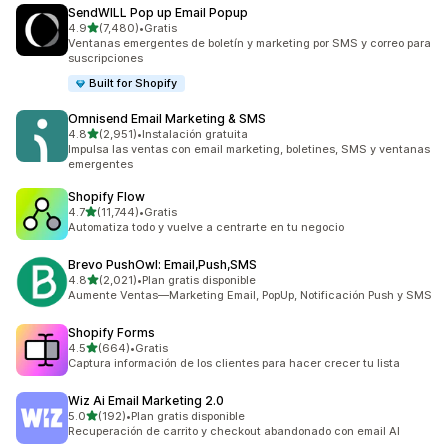
SendWILL Pop up Email Popup
de 5 estrellas
4.9
(7,480)
•
Gratis
7480 reseñas en total
Ventanas emergentes de boletín y marketing por SMS y correo para
suscripciones
Built for Shopify
Omnisend Email Marketing & SMS
de 5 estrellas
4.8
(2,951)
•
Instalación gratuita
2951 reseñas en total
Impulsa las ventas con email marketing, boletines, SMS y ventanas
emergentes
Shopify Flow
de 5 estrellas
4.7
(11,744)
•
Gratis
11744 reseñas en total
Automatiza todo y vuelve a centrarte en tu negocio
Brevo PushOwl: Email,Push,SMS
de 5 estrellas
4.8
(2,021)
•
Plan gratis disponible
2021 reseñas en total
Aumente Ventas—Marketing Email, PopUp, Notificación Push y SMS
Shopify Forms
de 5 estrellas
4.5
(664)
•
Gratis
664 reseñas en total
Captura información de los clientes para hacer crecer tu lista
Wiz Ai Email Marketing 2.0
de 5 estrellas
5.0
(192)
•
Plan gratis disponible
192 reseñas en total
Recuperación de carrito y checkout abandonado con email AI