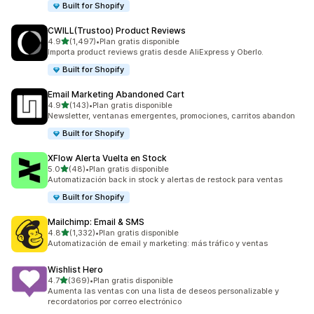
Built for Shopify
CWILL(Trustoo) Product Reviews
de 5 estrellas
4.9
(1,497)
•
Plan gratis disponible
1497 reseñas en total
Importa product reviews gratis desde AliExpress y Oberlo.
Built for Shopify
Email Marketing Abandoned Cart
de 5 estrellas
4.9
(143)
•
Plan gratis disponible
143 reseñas en total
Newsletter, ventanas emergentes, promociones, carritos abandon
Built for Shopify
XFlow Alerta Vuelta en Stock
de 5 estrellas
5.0
(48)
•
Plan gratis disponible
48 reseñas en total
Automatización back in stock y alertas de restock para ventas
Built for Shopify
Mailchimp: Email & SMS
de 5 estrellas
4.8
(1,332)
•
Plan gratis disponible
1332 reseñas en total
Automatización de email y marketing: más tráfico y ventas
Wishlist Hero
de 5 estrellas
4.7
(369)
•
Plan gratis disponible
369 reseñas en total
Aumenta las ventas con una lista de deseos personalizable y
recordatorios por correo electrónico