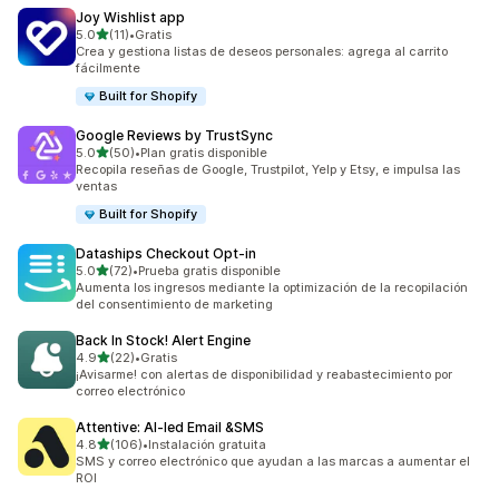
Joy Wishlist app
de 5 estrellas
5.0
(11)
•
Gratis
11 reseñas en total
Crea y gestiona listas de deseos personales: agrega al carrito
fácilmente
Built for Shopify
Google Reviews by TrustSync
de 5 estrellas
5.0
(50)
•
Plan gratis disponible
50 reseñas en total
Recopila reseñas de Google, Trustpilot, Yelp y Etsy, e impulsa las
ventas
Built for Shopify
Dataships Checkout Opt‑in
de 5 estrellas
5.0
(72)
•
Prueba gratis disponible
72 reseñas en total
Aumenta los ingresos mediante la optimización de la recopilación
del consentimiento de marketing
Back In Stock! Alert Engine
de 5 estrellas
4.9
(22)
•
Gratis
22 reseñas en total
¡Avisarme! con alertas de disponibilidad y reabastecimiento por
correo electrónico
Attentive: AI‑led Email &SMS
de 5 estrellas
4.8
(106)
•
Instalación gratuita
106 reseñas en total
SMS y correo electrónico que ayudan a las marcas a aumentar el
ROI