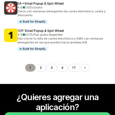
EA • Email Popup & Spin Wheel
de 5 estrellas
4.6
(130)
•
Gratis
130 reseñas en total
Crece con ventanas emergentes de correo electrónico, ruleta y
descuento
Built for Shopify
1CP: Email Popup & Spin Wheel
de 5 estrellas
4.9
(217)
•
Plan gratis disponible
217 reseñas en total
Haz crecer tu lista de correo electrónico y SMS con ventanas
emergentes en las que puedes hacer pruebas A/B
Built for Shopify
1
2
3
4
17
¿Quieres agregar una
aplicación?