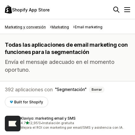
Shopify App Store
Marketing y conversión
Marketing
Email marketing
Todas las aplicaciones de email marketing con
funciones para la segmentación
Envía el mensaje adecuado en el momento
oportuno.
392 aplicaciones con
Segmentación
Borrar
Built for Shopify
Klaviyo: marketing email y SMS
de 5 estrellas
4.7
(2,951)
•
Instalación gratuita
2951 reseñas en total
Mejora el ROI con marketing por email/SMS y asistencia con IA.