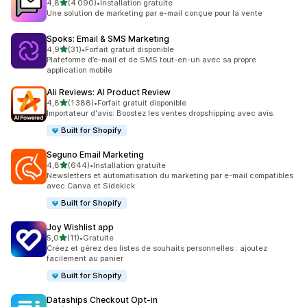
étoile(s) sur 5
4,8
(4 090)
•
Installation gratuite
4090 avis au total
Une solution de marketing par e-mail conçue pour la vente
Spoks: Email & SMS Marketing
étoile(s) sur 5
4,9
(31)
•
Forfait gratuit disponible
31 avis au total
Plateforme d’e-mail et de SMS tout-en-un avec sa propre
application mobile
Ali Reviews: AI Product Review
étoile(s) sur 5
4,8
(1 388)
•
Forfait gratuit disponible
1388 avis au total
Importateur d'avis: Boostez les ventes dropshipping avec avis.
Built for Shopify
Seguno Email Marketing
étoile(s) sur 5
4,8
(644)
•
Installation gratuite
644 avis au total
Newsletters et automatisation du marketing par e-mail compatibles
avec Canva et Sidekick
Built for Shopify
Joy Wishlist app
étoile(s) sur 5
5,0
(11)
•
Gratuite
11 avis au total
Créez et gérez des listes de souhaits personnelles : ajoutez
facilement au panier
Built for Shopify
Dataships Checkout Opt‑in