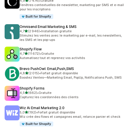
étoile(s) sur 5
4,9
(7 474)
•
Gratuite
7474 avis au total
Fenêtres contextuelles de newsletter, marketing par SMS et e-mail
pour les inscriptions
Built for Shopify
Omnisend Email Marketing & SMS
étoile(s) sur 5
4,7
(2 946)
•
Installation gratuite
2946 avis au total
Stimulez les ventes avec le marketing par e-mail, les newsletters,
les SMS et les pop-ups
Shopify Flow
étoile(s) sur 5
4,7
(11 672)
•
Gratuite
11672 avis au total
Automatisez tout et reprenez vos activités
Brevo PushOwl: Email,Push,SMS
étoile(s) sur 5
4,8
(2 015)
•
Forfait gratuit disponible
2015 avis au total
Boostez Ventes—Marketing Email, PopUp, Notifications Push, SMS
Shopify Forms
étoile(s) sur 5
4,5
(662)
•
Gratuite
662 avis au total
Capturez les coordonnées des clients
Wiz Ai Email Marketing 2.0
étoile(s) sur 5
5,0
(192)
•
Forfait gratuit disponible
192 avis au total
Wiz crée des flows et campagnes email, relance panier et check
Built for Shopify