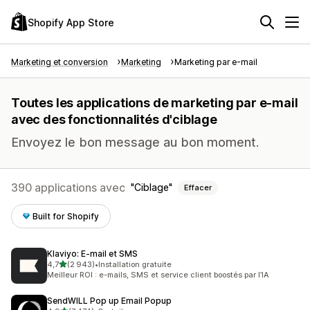
Shopify App Store
Marketing et conversion
Marketing
Marketing par e-mail
Toutes les applications de marketing par e-mail
avec des fonctionnalités d'ciblage
Envoyez le bon message au bon moment.
390 applications avec
Ciblage
Effacer
Built for Shopify
Klaviyo: E‑mail et SMS
étoile(s) sur 5
4,7
(2 943)
•
Installation gratuite
2943 avis au total
Meilleur ROI : e-mails, SMS et service client boostés par l’IA
SendWILL Pop up Email Popup