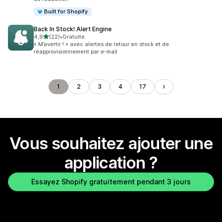
Built for Shopify
Back In Stock! Alert Engine
étoile(s) sur 5
4,9
(22)
•
Gratuite
22 avis au total
« M’avertir ! » avec alertes de retour en stock et de
réapprovisionnement par e-mail
1
2
3
4
17
Vous souhaitez ajouter une
application ?
Essayez Shopify gratuitement pendant 3 jours