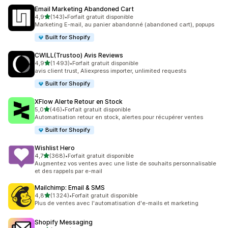
Email Marketing Abandoned Cart
étoile(s) sur 5
4,9
(143)
•
Forfait gratuit disponible
143 avis au total
Marketing E-mail, au panier abandonné (abandoned cart), popups
Built for Shopify
CWILL(Trustoo) Avis Reviews
étoile(s) sur 5
4,9
(1 493)
•
Forfait gratuit disponible
1493 avis au total
avis client trust, Aliexpress importer, unlimited requests
Built for Shopify
XFlow Alerte Retour en Stock
étoile(s) sur 5
5,0
(46)
•
Forfait gratuit disponible
46 avis au total
Automatisation retour en stock, alertes pour récupérer ventes
Built for Shopify
Wishlist Hero
étoile(s) sur 5
4,7
(368)
•
Forfait gratuit disponible
368 avis au total
Augmentez vos ventes avec une liste de souhaits personnalisable
et des rappels par e-mail
Mailchimp: Email & SMS
étoile(s) sur 5
4,8
(1 324)
•
Forfait gratuit disponible
1324 avis au total
Plus de ventes avec l'automatisation d'e-mails et marketing
Shopify Messaging