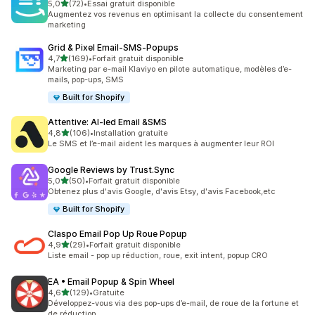
étoile(s) sur 5
5,0
(72)
•
Essai gratuit disponible
72 avis au total
Augmentez vos revenus en optimisant la collecte du consentement
marketing
Grid & Pixel Email‑SMS‑Popups
étoile(s) sur 5
4,7
(169)
•
Forfait gratuit disponible
169 avis au total
Marketing par e-mail Klaviyo en pilote automatique, modèles d’e-
mails, pop-ups, SMS
Built for Shopify
Attentive: AI‑led Email &SMS
étoile(s) sur 5
4,8
(106)
•
Installation gratuite
106 avis au total
Le SMS et l’e-mail aident les marques à augmenter leur ROI
Google Reviews by Trust.Sync
étoile(s) sur 5
5,0
(50)
•
Forfait gratuit disponible
50 avis au total
Obtenez plus d'avis Google, d'avis Etsy, d'avis Facebook,etc
Built for Shopify
Claspo Email Pop Up Roue Popup
étoile(s) sur 5
4,9
(29)
•
Forfait gratuit disponible
29 avis au total
Liste email - pop up réduction, roue, exit intent, popup CRO
EA • Email Popup & Spin Wheel
étoile(s) sur 5
4,6
(129)
•
Gratuite
129 avis au total
Développez-vous via des pop-ups d’e-mail, de roue de la fortune et
de réduction