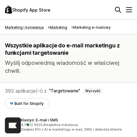
Shopify App Store
Marketing i konwersja
Marketing
Marketing e-mailowy
Wszystkie aplikacje do e-mail marketingu z
funkcjami targetowanie
Wyślij odpowiednią wiadomość w właściwej
chwili.
392 aplikacje(-i) z
Targetowanie
Wyczyść
Built for Shopify
Klaviyo: E‑mail i SMS
na 5 gwiazdek
4,7
(2 950)
•
Bezpłatna instalacja
Łączna liczba recenzji: 2950
Zwiększ ROI z AI w marketingu e-mail, SMS i obsłudze klienta