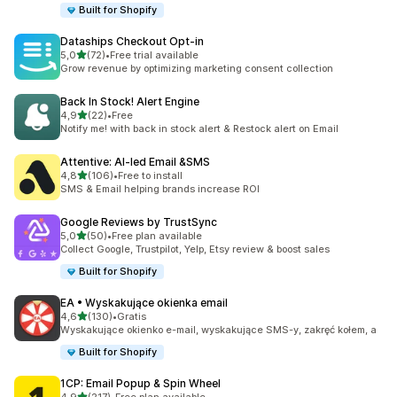
Built for Shopify
Dataships Checkout Opt‑in
na 5 gwiazdek
5,0
(72)
•
Free trial available
Łączna liczba recenzji: 72
Grow revenue by optimizing marketing consent collection
Back In Stock! Alert Engine
na 5 gwiazdek
4,9
(22)
•
Free
Łączna liczba recenzji: 22
Notify me! with back in stock alert & Restock alert on Email
Attentive: AI‑led Email &SMS
na 5 gwiazdek
4,8
(106)
•
Free to install
Łączna liczba recenzji: 106
SMS & Email helping brands increase ROI
Google Reviews by TrustSync
na 5 gwiazdek
5,0
(50)
•
Free plan available
Łączna liczba recenzji: 50
Collect Google, Trustpilot, Yelp, Etsy review & boost sales
Built for Shopify
EA • Wyskakujące okienka email
na 5 gwiazdek
4,6
(130)
•
Gratis
Łączna liczba recenzji: 130
Wyskakujące okienko e-mail, wyskakujące SMS-y, zakręć kołem, a
Built for Shopify
1CP: Email Popup & Spin Wheel
na 5 gwiazdek