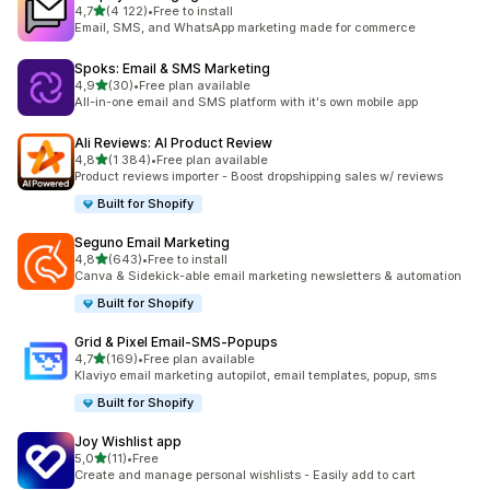
na 5 gwiazdek
4,7
(4 122)
•
Free to install
Łączna liczba recenzji: 4122
Email, SMS, and WhatsApp marketing made for commerce
Spoks: Email & SMS Marketing
na 5 gwiazdek
4,9
(30)
•
Free plan available
Łączna liczba recenzji: 30
All-in-one email and SMS platform with it's own mobile app
Ali Reviews: AI Product Review
na 5 gwiazdek
4,8
(1 384)
•
Free plan available
Łączna liczba recenzji: 1384
Product reviews importer - Boost dropshipping sales w/ reviews
Built for Shopify
Seguno Email Marketing
na 5 gwiazdek
4,8
(643)
•
Free to install
Łączna liczba recenzji: 643
Canva & Sidekick-able email marketing newsletters & automation
Built for Shopify
Grid & Pixel Email‑SMS‑Popups
na 5 gwiazdek
4,7
(169)
•
Free plan available
Łączna liczba recenzji: 169
Klaviyo email marketing autopilot, email templates, popup, sms
Built for Shopify
Joy Wishlist app
na 5 gwiazdek
5,0
(11)
•
Free
Łączna liczba recenzji: 11
Create and manage personal wishlists - Easily add to cart