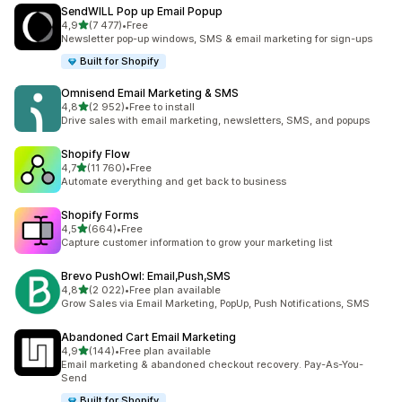
SendWILL Pop up Email Popup
na 5 gwiazdek
4,9
(7 477)
•
Free
Łączna liczba recenzji: 7477
Newsletter pop-up windows, SMS & email marketing for sign-ups
Built for Shopify
Omnisend Email Marketing & SMS
na 5 gwiazdek
4,8
(2 952)
•
Free to install
Łączna liczba recenzji: 2952
Drive sales with email marketing, newsletters, SMS, and popups
Shopify Flow
na 5 gwiazdek
4,7
(11 760)
•
Free
Łączna liczba recenzji: 11760
Automate everything and get back to business
Shopify Forms
na 5 gwiazdek
4,5
(664)
•
Free
Łączna liczba recenzji: 664
Capture customer information to grow your marketing list
Brevo PushOwl: Email,Push,SMS
na 5 gwiazdek
4,8
(2 022)
•
Free plan available
Łączna liczba recenzji: 2022
Grow Sales via Email Marketing, PopUp, Push Notifications, SMS
Abandoned Cart Email Marketing
na 5 gwiazdek
4,9
(144)
•
Free plan available
Łączna liczba recenzji: 144
Email marketing & abandoned checkout recovery. Pay-As-You-
Send
Built for Shopify