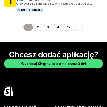
4,9
(217)
•
Free plan available
Łączna liczba recenzji: 217
Grow your email and SMS list with popups you can A/B test
Built for Shopify
1
2
3
4
17
Chcesz dodać aplikację?
Wypróbuj Shopify za darmo przez 3 dni
Kategorie aplikacji
Najpopularniejsze kategorie