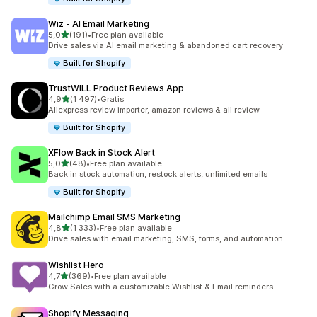
Wiz ‑ AI Email Marketing
na 5 gwiazdek
5,0
(191)
•
Free plan available
Łączna liczba recenzji: 191
Drive sales via AI email marketing & abandoned cart recovery
Built for Shopify
TrustWILL Product Reviews App
na 5 gwiazdek
4,9
(1 497)
•
Gratis
Łączna liczba recenzji: 1497
Aliexpress review importer, amazon reviews & ali review
Built for Shopify
XFlow Back in Stock Alert
na 5 gwiazdek
5,0
(48)
•
Free plan available
Łączna liczba recenzji: 48
Back in stock automation, restock alerts, unlimited emails
Built for Shopify
Mailchimp Email SMS Marketing
na 5 gwiazdek
4,8
(1 333)
•
Free plan available
Łączna liczba recenzji: 1333
Drive sales with email marketing, SMS, forms, and automation
Wishlist Hero
na 5 gwiazdek
4,7
(369)
•
Free plan available
Łączna liczba recenzji: 369
Grow Sales with a customizable Wishlist & Email reminders
Shopify Messaging