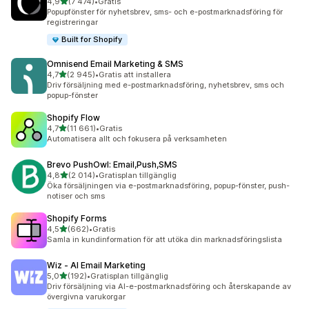
av 5 stjärnor
4,9
(7 474)
•
Gratis
7474 recensioner totalt
Popupfönster för nyhetsbrev, sms- och e-postmarknadsföring för
registreringar
Built for Shopify
Omnisend Email Marketing & SMS
av 5 stjärnor
4,7
(2 945)
•
Gratis att installera
2945 recensioner totalt
Driv försäljning med e-postmarknadsföring, nyhetsbrev, sms och
popup-fönster
Shopify Flow
av 5 stjärnor
4,7
(11 661)
•
Gratis
11661 recensioner totalt
Automatisera allt och fokusera på verksamheten
Brevo PushOwl: Email,Push,SMS
av 5 stjärnor
4,8
(2 014)
•
Gratisplan tillgänglig
2014 recensioner totalt
Öka försäljningen via e-postmarknadsföring, popup-fönster, push-
notiser och sms
Shopify Forms
av 5 stjärnor
4,5
(662)
•
Gratis
662 recensioner totalt
Samla in kundinformation för att utöka din marknadsföringslista
Wiz ‑ AI Email Marketing
av 5 stjärnor
5,0
(192)
•
Gratisplan tillgänglig
192 recensioner totalt
Driv försäljning via AI-e-postmarknadsföring och återskapande av
övergivna varukorgar