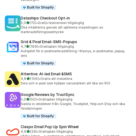
Built for Shopify
Dataships Checkout Opt‑in
av 5 stjärnor
5,0
(72)
•
Gratis testversion tillgänglig
72 recensioner totalt
Öka intäkterna genom att optimera insamlingen av
marknadsföringssamtycke
Grid & Pixel Email‑SMS‑Popups
av 5 stjärnor
4,7
(169)
•
Gratisplan tillgänglig
169 recensioner totalt
Autopilot för e-postmarknadsföring i Klaviyo, e-postmallar, popup,
sms
Built for Shopify
Attentive: AI‑led Email &SMS
av 5 stjärnor
4,8
(106)
•
Gratis att installera
106 recensioner totalt
Sms och e-post som hjälper varumärken att öka sin ROI
Google Reviews by TrustSync
av 5 stjärnor
5,0
(50)
•
Gratisplan tillgänglig
50 recensioner totalt
Samla in omdömen från Google, Trustpilot, Yelp och Etsy och öka
försäljningen
Built for Shopify
Claspo Email Pop Up Spin Wheel
av 5 stjärnor
4,9
(29)
•
Gratisplan tillgänglig
29 recensioner totalt