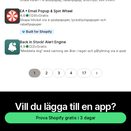
Utöka listan – e-postpopup, rabattpopup, snurrhjul, exit intent
EA • Email Popup & Spin Wheel
av 5 stjärnor
4,6
(129)
•
Gratis
129 recensioner totalt
Skapa tillväxt via e-postpopuper, lyckohjulspopuper och
rabattpopuper
Built for Shopify
Back In Stock! Alert Engine
av 5 stjärnor
4,9
(22)
•
Gratis
22 recensioner totalt
”Meddela mig” med varning om åter i lager och påfyllning via e-post
1
2
3
4
17
Vill du lägga till en app?
Prova Shopify gratis i 3 dagar