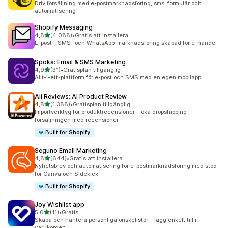
Driv försäljning med e-postmarknadsföring, sms, formulär och
automatisering
Shopify Messaging
av 5 stjärnor
4,8
(4 088)
•
Gratis att installera
4088 recensioner totalt
E-post-, SMS- och WhatsApp-marknadsföring skapad för e-handel
Spoks: Email & SMS Marketing
av 5 stjärnor
4,9
(31)
•
Gratisplan tillgänglig
31 recensioner totalt
Allt-i-ett-plattform för e-post och SMS med en egen mobilapp
Ali Reviews: AI Product Review
av 5 stjärnor
4,8
(1 388)
•
Gratisplan tillgänglig
1388 recensioner totalt
Importverktyg för produktrecensioner – öka dropshipping-
försäljningen med recensioner
Built for Shopify
Seguno Email Marketing
av 5 stjärnor
4,8
(644)
•
Gratis att installera
644 recensioner totalt
Nyhetsbrev och automatisering för e-postmarknadsföring med stöd
för Canva och Sidekick
Built for Shopify
Joy Wishlist app
av 5 stjärnor
5,0
(11)
•
Gratis
11 recensioner totalt
Skapa och hantera personliga önskelistor – lägg enkelt till i
varukorgen