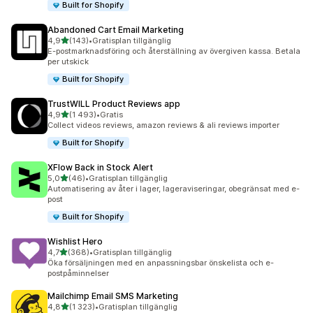
Built for Shopify
Abandoned Cart Email Marketing
av 5 stjärnor
4,9
(143)
•
Gratisplan tillgänglig
143 recensioner totalt
E-postmarknadsföring och återställning av övergiven kassa. Betala
per utskick
Built for Shopify
TrustWILL Product Reviews app
av 5 stjärnor
4,9
(1 493)
•
Gratis
1493 recensioner totalt
Collect videos reviews, amazon reviews & ali reviews importer
Built for Shopify
XFlow Back in Stock Alert
av 5 stjärnor
5,0
(46)
•
Gratisplan tillgänglig
46 recensioner totalt
Automatisering av åter i lager, lageraviseringar, obegränsat med e-
post
Built for Shopify
Wishlist Hero
av 5 stjärnor
4,7
(368)
•
Gratisplan tillgänglig
368 recensioner totalt
Öka försäljningen med en anpassningsbar önskelista och e-
postpåminnelser
Mailchimp Email SMS Marketing
av 5 stjärnor
4,8
(1 323)
•
Gratisplan tillgänglig
1323 recensioner totalt