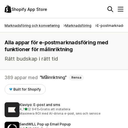
Shopify App Store
Marknadsföring och konvertering
Marknadsföring
E-postmarknadsfö
Alla appar för e-postmarknadsföring med
funktioner för målinriktning
Rätt budskap i rätt tid
389 appar med
Målinriktning
Rensa
Built for Shopify
Klaviyo: E‑post and sms
av 5 stjärnor
4,7
(2 941)
•
Gratis att installera
2941 recensioner totalt
Maximera ROI med AI-drivna e-post, sms och service
SendWILL Pop up Email Popup