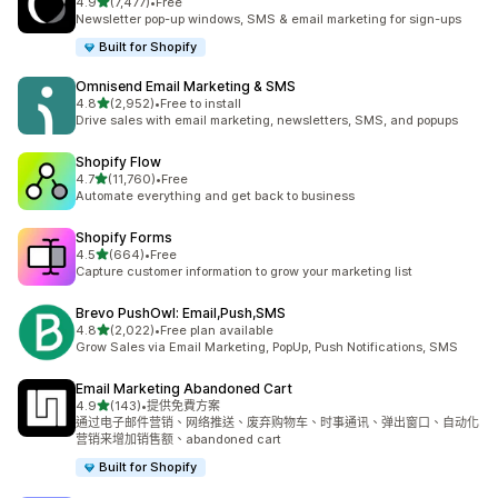
滿分 5 顆星
4.9
(7,477)
•
Free
共有 7477 則評價
Newsletter pop-up windows, SMS & email marketing for sign-ups
Built for Shopify
Omnisend Email Marketing & SMS
滿分 5 顆星
4.8
(2,952)
•
Free to install
共有 2952 則評價
Drive sales with email marketing, newsletters, SMS, and popups
Shopify Flow
滿分 5 顆星
4.7
(11,760)
•
Free
共有 11760 則評價
Automate everything and get back to business
Shopify Forms
滿分 5 顆星
4.5
(664)
•
Free
共有 664 則評價
Capture customer information to grow your marketing list
Brevo PushOwl: Email,Push,SMS
滿分 5 顆星
4.8
(2,022)
•
Free plan available
共有 2022 則評價
Grow Sales via Email Marketing, PopUp, Push Notifications, SMS
Email Marketing Abandoned Cart
滿分 5 顆星
4.9
(143)
•
提供免費方案
共有 143 則評價
通过电子邮件营销、网络推送、废弃购物车、时事通讯、弹出窗口、自动化
营销来增加销售额、abandoned cart
Built for Shopify