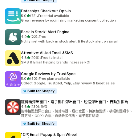
Built for Shopify
Dataships Checkout Opt‑in
滿分 5 顆星
5.0
(72)
•
Free trial available
共有 72 則評價
Grow revenue by optimizing marketing consent collection
Back In Stock! Alert Engine
滿分 5 顆星
4.9
(22)
•
Free
共有 22 則評價
Notify me! with back in stock alert & Restock alert on Email
Attentive: AI‑led Email &SMS
滿分 5 顆星
4.8
(106)
•
Free to install
共有 106 則評價
SMS & Email helping brands increase ROI
Google Reviews by TrustSync
滿分 5 顆星
5.0
(50)
•
Free plan available
共有 50 則評價
Collect Google, Trustpilot, Yelp, Etsy review & boost sales
Built for Shopify
旋轉輪彈出窗口、電子郵件彈出窗口、短信彈出窗口、自動折扣碼
滿分 5 顆星
4.6
(130)
•
免費
共有 130 則評價
旋轉輪遊戲彈出窗口、倒計時器、退出意圖、轉換和營銷、橫幅和選項卡、
可定制、GDPR 合規、自動折扣代碼、電子郵件驗證
Built for Shopify
1CP: Email Popup & Spin Wheel