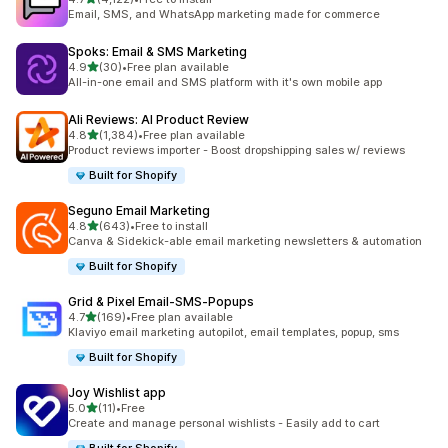
共有 4122 則評價
Email, SMS, and WhatsApp marketing made for commerce
Spoks: Email & SMS Marketing
滿分 5 顆星
4.9
(30)
•
Free plan available
共有 30 則評價
All-in-one email and SMS platform with it's own mobile app
Ali Reviews: AI Product Review
滿分 5 顆星
4.8
(1,384)
•
Free plan available
共有 1384 則評價
Product reviews importer - Boost dropshipping sales w/ reviews
Built for Shopify
Seguno Email Marketing
滿分 5 顆星
4.8
(643)
•
Free to install
共有 643 則評價
Canva & Sidekick-able email marketing newsletters & automation
Built for Shopify
Grid & Pixel Email‑SMS‑Popups
滿分 5 顆星
4.7
(169)
•
Free plan available
共有 169 則評價
Klaviyo email marketing autopilot, email templates, popup, sms
Built for Shopify
Joy Wishlist app
滿分 5 顆星
5.0
(11)
•
Free
共有 11 則評價
Create and manage personal wishlists - Easily add to cart