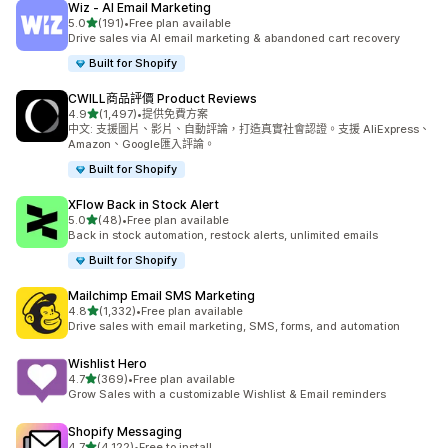
Wiz ‑ AI Email Marketing
滿分 5 顆星
5.0
(191)
•
Free plan available
共有 191 則評價
Drive sales via AI email marketing & abandoned cart recovery
Built for Shopify
CWILL商品評價 Product Reviews
滿分 5 顆星
4.9
(1,497)
•
提供免費方案
共有 1497 則評價
中文: 支援圖片、影片、自動評論，打造真實社會認證。支援 AliExpress、
Amazon、Google匯入評論。
Built for Shopify
XFlow Back in Stock Alert
滿分 5 顆星
5.0
(48)
•
Free plan available
共有 48 則評價
Back in stock automation, restock alerts, unlimited emails
Built for Shopify
Mailchimp Email SMS Marketing
滿分 5 顆星
4.8
(1,332)
•
Free plan available
共有 1332 則評價
Drive sales with email marketing, SMS, forms, and automation
Wishlist Hero
滿分 5 顆星
4.7
(369)
•
Free plan available
共有 369 則評價
Grow Sales with a customizable Wishlist & Email reminders
Shopify Messaging
滿分 5 顆星
4.7
(4,122)
•
Free to install