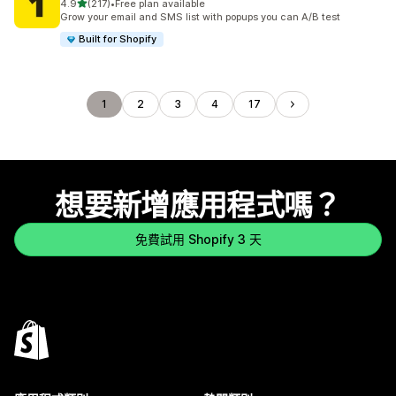
滿分 5 顆星
4.9
(217)
•
Free plan available
共有 217 則評價
Grow your email and SMS list with popups you can A/B test
Built for Shopify
1
2
3
4
17
想要新增應用程式嗎？
免費試用 Shopify 3 天