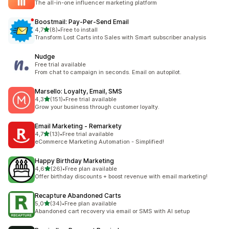
The all-in-one influencer marketing platform
Boostmail: Pay‑Per‑Send Email
z 5 hvězd
4,7
(8)
•
Free to install
Celkový počet recenzí: 8
Transform Lost Carts into Sales with Smart subscriber analysis
Nudge
Free trial available
From chat to campaign in seconds. Email on autopilot.
Marsello: Loyalty, Email, SMS
z 5 hvězd
4,3
(151)
•
Free trial available
Celkový počet recenzí: 151
Grow your business through customer loyalty.
Email Marketing ‑ Remarkety
z 5 hvězd
4,7
(13)
•
Free trial available
Celkový počet recenzí: 13
eCommerce Marketing Automation - Simplified!
Happy Birthday Marketing
z 5 hvězd
4,6
(26)
•
Free plan available
Celkový počet recenzí: 26
Offer birthday discounts + boost revenue with email marketing!
Recapture Abandoned Carts
z 5 hvězd
5,0
(34)
•
Free plan available
Celkový počet recenzí: 34
Abandoned cart recovery via email or SMS with AI setup