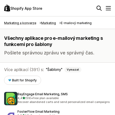
Shopify App Store
Marketing a konverze
Marketing
E-mailový marketing
Všechny aplikace pro e-mailový marketing s
funkcemi pro šablony
Pošlete správnou zprávu ve správný čas.
Více aplikací (391) s:
Šablony
Vymazat
Built for Shopify
BayEngage Email Marketing, SMS
z 5 hvězd
4,4
(59)
•
Free plan available
Celkový počet recenzí: 59
Recover abandoned carts and send personalized email campaigns
FosterFlow Email Marketing