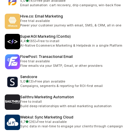
z 5 hvězd
5,0
(4)
•
Free plan available
Celkový počet recenzí: 4
Email automation: cart recovery, drip campaigns, win-back flow
Hive.co: Email Marketing
Free trial available
Power your customer journey with email, SMS, & CRM, all in one
SuperAGI Marketing (Contlo)
z 5 hvězd
4,4
(65)
•
Free to install
Celkový počet recenzí: 65
AI-Native Ecommerce Marketing & Helpdesk in a single Platform
FlowPost: Transactional Email
Free trial available
Flow emails via your SMTP, Gmail, or other providers
Sendcore
z 5 hvězd
5,0
(3)
•
Free plan available
Celkový počet recenzí: 3
Campaigns, segments & reporting for ROI-first email
Sailthru Marketing Automation
Free to install
Build deep relationships with email marketing automation
Webkul: Sync Marketing Cloud
z 5 hvězd
4,7
(26)
•
Free trial available
Celkový počet recenzí: 26
Sync data in real-time to engage your clients through campaign