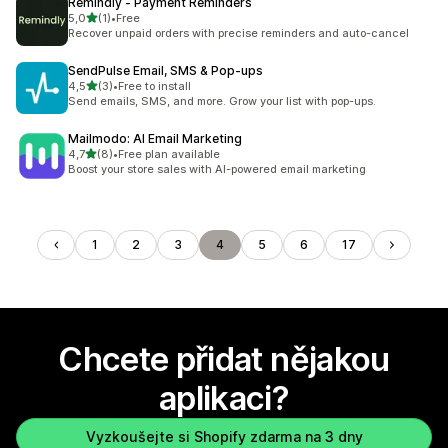
Remindly ‑ Payment Reminders
z 5 hvězd
5,0
(1)
•
Free
Celkový počet recenzí: 1
Recover unpaid orders with precise reminders and auto-cancel
SendPulse Email, SMS & Pop‑ups
z 5 hvězd
4,5
(3)
•
Free to install
Celkový počet recenzí: 3
Send emails, SMS, and more. Grow your list with pop-ups.
Mailmodo: AI Email Marketing
z 5 hvězd
4,7
(8)
•
Free plan available
Celkový počet recenzí: 8
Boost your store sales with AI-powered email marketing
1
2
3
4
5
6
17
Chcete přidat nějakou
aplikaci?
Vyzkoušejte si Shopify zdarma na 3 dny