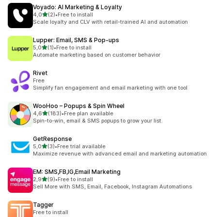
Voyado: AI Marketing & Loyalty
z 5 hvězd
4,0
(2)
•
Free to install
Celkový počet recenzí: 2
Scale loyalty and CLV with retail-trained AI and automation
Lupper: Email, SMS & Pop‑ups
z 5 hvězd
5,0
(1)
•
Free to install
Celkový počet recenzí: 1
Automate marketing based on customer behavior
Rivet
Free
Simplify fan engagement and email marketing with one tool
WooHoo – Popups & Spin Wheel
z 5 hvězd
4,6
(183)
•
Free plan available
Celkový počet recenzí: 183
Spin-to-win, email & SMS popups to grow your list.
GetResponse
z 5 hvězd
5,0
(3)
•
Free trial available
Celkový počet recenzí: 3
Maximize revenue with advanced email and marketing automation
EM: SMS,FB,IG,Email Marketing
z 5 hvězd
2,9
(9)
•
Free to install
Celkový počet recenzí: 9
Sell More with SMS, Email, Facebook, Instagram Automations
Tagger
Free to install