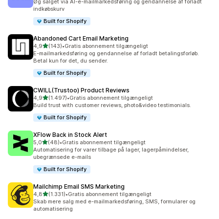
Øg salget via AI-e-mailmarkedsføring og gendannelse af forladt
indkøbskurv
Built for Shopify
Abandoned Cart Email Marketing
ud af 5 stjerner
4,9
(143)
•
Gratis abonnement tilgængeligt
143 anmeldelser i alt
E-mailmarkedsføring og gendannelse af forladt betalingsforløb.
Betal kun for det, du sender.
Built for Shopify
CWILL(Trustoo) Product Reviews
ud af 5 stjerner
4,9
(1.497)
•
Gratis abonnement tilgængeligt
1497 anmeldelser i alt
Build trust with customer reviews, photo&video testimonials.
Built for Shopify
XFlow Back in Stock Alert
ud af 5 stjerner
5,0
(48)
•
Gratis abonnement tilgængeligt
48 anmeldelser i alt
Automatisering for varer tilbage på lager, lagerpåmindelser,
ubegrænsede e-mails
Built for Shopify
Mailchimp Email SMS Marketing
ud af 5 stjerner
4,8
(1.331)
•
Gratis abonnement tilgængeligt
1331 anmeldelser i alt
Skab mere salg med e-mailmarkedsføring, SMS, formularer og
automatisering