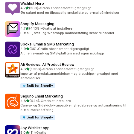
Wishlist Hero
ud af 5 stjerner
4,7
(369)
•
Gratis abonnement tilgængeligt
369 anmeldelser i alt
Øg salget med en tilpasselig ønskeliste og e-mailpåmindelser
Shopify Messaging
ud af 5 stjerner
4,7
(4.109)
•
Gratis at installere
4109 anmeldelser i alt
E-mail-, sms- og WhatsApp-markedsføring skabt til handel
Spoks: Email & SMS Marketing
ud af 5 stjerner
4,9
(30)
•
Gratis abonnement tilgængeligt
30 anmeldelser i alt
Alt i én e-mail- og SMS-platform med egen mobilapp
Ali Reviews: AI Product Review
ud af 5 stjerner
4,8
(1.388)
•
Gratis abonnement tilgængeligt
1388 anmeldelser i alt
Importør af produktanmeldelser – øg dropshipping-salget med
anmeldelser
Built for Shopify
Seguno Email Marketing
ud af 5 stjerner
4,8
(644)
•
Gratis at installere
644 anmeldelser i alt
Canva- og Sidekick-kompatible nyhedsbreve og automatisering til
e-mailmarkedsføring
Built for Shopify
Joy Wishlist app
ud af 5 stjerner
5,0
(11)
•
Gratis