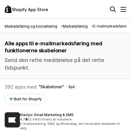
Shopify App Store
Markedsføring og konvertering
Markedsføring
E-mailmarkedsføring
Alle apps til e-mailmarkedsføring med
funktionerne skabeloner
Send den rette meddelelse på det rette
tidspunkt.
392 apps med
Skabeloner
Ryd
Built for Shopify
Klaviyo: Email Marketing & SMS
ud af 5 stjerner
4,7
(2.949)
•
Gratis at installere
2949 anmeldelser i alt
E-mailmarketing, SMS og WhatsApp, der forvandler beskeder til
salg