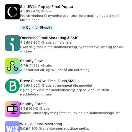
SendWILL Pop up Email Popup
ud af 5 stjerner
4,9
(7.478)
•
Gratis
7478 anmeldelser i alt
Pop op-vinduer til nyhedsbreve, sms- og e-mailmarkedsføring til
tilmeldinger
Built for Shopify
Omnisend Email Marketing & SMS
ud af 5 stjerner
4,8
(2.951)
•
Gratis at installere
2951 anmeldelser i alt
Skab salg med e-mailmarkedsføring, nyhedsbreve, sms og pop op-
vinduer
Shopify Flow
ud af 5 stjerner
4,7
(11.733)
•
Gratis
11733 anmeldelser i alt
Automatiser alt, og fokuser på din forretning
Brevo PushOwl: Email,Push,SMS
ud af 5 stjerner
4,8
(2.021)
•
Gratis abonnement tilgængeligt
2021 anmeldelser i alt
Øg salget via e-mailmarkedsføring, pop op-vinduer, push-
meddelelser og sms
Shopify Forms
ud af 5 stjerner
4,5
(664)
•
Gratis
664 anmeldelser i alt
Indsaml kundeoplysninger for at udvide din markedsføringsliste
Wiz ‑ AI Email Marketing
ud af 5 stjerner
5,0
(193)
•
Gratis abonnement tilgængeligt
193 anmeldelser i alt