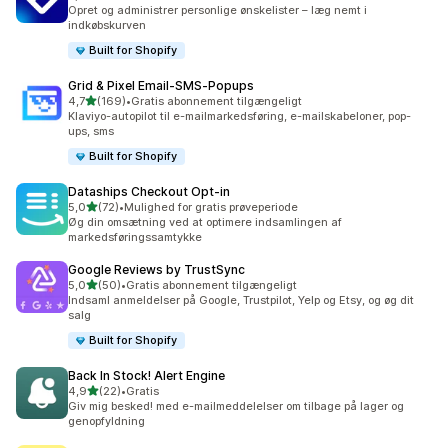
11 anmeldelser i alt
Opret og administrer personlige ønskelister – læg nemt i
indkøbskurven
Built for Shopify
Grid & Pixel Email‑SMS‑Popups
ud af 5 stjerner
4,7
(169)
•
Gratis abonnement tilgængeligt
169 anmeldelser i alt
Klaviyo-autopilot til e-mailmarkedsføring, e-mailskabeloner, pop-
ups, sms
Built for Shopify
Dataships Checkout Opt‑in
ud af 5 stjerner
5,0
(72)
•
Mulighed for gratis prøveperiode
72 anmeldelser i alt
Øg din omsætning ved at optimere indsamlingen af
markedsføringssamtykke
Google Reviews by TrustSync
ud af 5 stjerner
5,0
(50)
•
Gratis abonnement tilgængeligt
50 anmeldelser i alt
Indsaml anmeldelser på Google, Trustpilot, Yelp og Etsy, og øg dit
salg
Built for Shopify
Back In Stock! Alert Engine
ud af 5 stjerner
4,9
(22)
•
Gratis
22 anmeldelser i alt
Giv mig besked! med e-mailmeddelelser om tilbage på lager og
genopfyldning