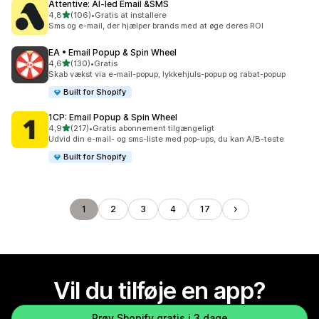
Attentive: AI‑led Email &SMS
ud af 5 stjerner
4,8
(106)
•
Gratis at installere
106 anmeldelser i alt
Sms og e-mail, der hjælper brands med at øge deres ROI
EA • Email Popup & Spin Wheel
ud af 5 stjerner
4,6
(130)
•
Gratis
130 anmeldelser i alt
Skab vækst via e-mail-popup, lykkehjuls-popup og rabat-popup
Built for Shopify
1CP: Email Popup & Spin Wheel
ud af 5 stjerner
4,9
(217)
•
Gratis abonnement tilgængeligt
217 anmeldelser i alt
Udvid din e-mail- og sms-liste med pop-ups, du kan A/B-teste
Built for Shopify
1
2
3
4
17
Vil du tilføje en app?
Prøv Shopify gratis i 3 dage