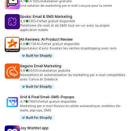
étoile(s) sur 5
4,7
(4 122)
•
Installation gratuite
4122 avis au total
Une solution de marketing par e-mail conçue pour la vente
Spoks: Email & SMS Marketing
étoile(s) sur 5
4,9
(30)
•
Forfait gratuit disponible
30 avis au total
Plateforme d’e-mail et de SMS tout-en-un avec sa propre
application mobile
Ali Reviews: AI Product Review
étoile(s) sur 5
4,8
(1 384)
•
Forfait gratuit disponible
1384 avis au total
Importateur d'avis: Boostez les ventes dropshipping avec avis.
Built for Shopify
Seguno Email Marketing
étoile(s) sur 5
4,8
(643)
•
Installation gratuite
643 avis au total
Newsletters et automatisation du marketing par e-mail compatibles
avec Canva et Sidekick
Built for Shopify
Grid & Pixel Email‑SMS‑Popups
étoile(s) sur 5
4,7
(169)
•
Forfait gratuit disponible
169 avis au total
Marketing par e-mail Klaviyo en pilote automatique, modèles d’e-
mails, pop-ups, SMS
Built for Shopify
Joy Wishlist app