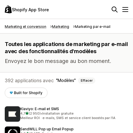
Shopify App Store
Marketing et conversion
Marketing
Marketing par e-mail
Toutes les applications de marketing par e-mail
avec des fonctionnalités d'modèles
Envoyez le bon message au bon moment.
392 applications avec
Modèles
Effacer
Built for Shopify
Klaviyo: E‑mail et SMS
étoile(s) sur 5
4,7
(2 950)
•
Installation gratuite
2950 avis au total
Meilleur ROI : e-mails, SMS et service client boostés par l’IA
SendWILL Pop up Email Popup