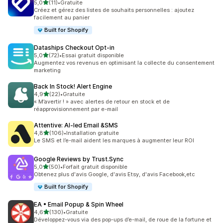
étoile(s) sur 5
5,0
(11)
•
Gratuite
11 avis au total
Créez et gérez des listes de souhaits personnelles : ajoutez
facilement au panier
Built for Shopify
Dataships Checkout Opt‑in
étoile(s) sur 5
5,0
(72)
•
Essai gratuit disponible
72 avis au total
Augmentez vos revenus en optimisant la collecte du consentement
marketing
Back In Stock! Alert Engine
étoile(s) sur 5
4,9
(22)
•
Gratuite
22 avis au total
« M’avertir ! » avec alertes de retour en stock et de
réapprovisionnement par e-mail
Attentive: AI‑led Email &SMS
étoile(s) sur 5
4,8
(106)
•
Installation gratuite
106 avis au total
Le SMS et l’e-mail aident les marques à augmenter leur ROI
Google Reviews by Trust.Sync
étoile(s) sur 5
5,0
(50)
•
Forfait gratuit disponible
50 avis au total
Obtenez plus d'avis Google, d'avis Etsy, d'avis Facebook,etc
Built for Shopify
EA • Email Popup & Spin Wheel
étoile(s) sur 5
4,6
(130)
•
Gratuite
130 avis au total
Développez-vous via des pop-ups d’e-mail, de roue de la fortune et