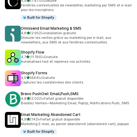
étoile(s) sur 5
4,9
(7 477)
•
Gratuite
7477 avis au total
Fenêtres contextuelles de newsletter, marketing par SMS et e-mail
pour les inscriptions
Built for Shopify
Omnisend Email Marketing & SMS
étoile(s) sur 5
4,8
(2 952)
•
Installation gratuite
2952 avis au total
Stimuler les ventes grâce au marketing par e-mail, aux
newsletters, aux SMS et aux fenêtres contextuelles
Shopify Flow
étoile(s) sur 5
4,7
(11 760)
•
Gratuite
11760 avis au total
Automatisez tout et reprenez vos activités
Shopify Forms
étoile(s) sur 5
4,5
(664)
•
Gratuite
664 avis au total
Capturez les coordonnées des clients
Brevo PushOwl: Email,Push,SMS
étoile(s) sur 5
4,8
(2 022)
•
Forfait gratuit disponible
2022 avis au total
Boostez Ventes—Marketing Email, PopUp, Notifications Push, SMS
Email Marketing Abandoned Cart
étoile(s) sur 5
4,9
(143)
•
Forfait gratuit disponible
143 avis au total
Marketing E-mail, au panier abandonné (abandoned cart), popups
Built for Shopify