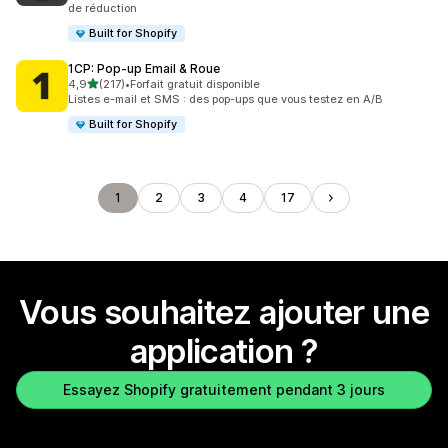
de réduction
Built for Shopify
1CP: Pop‑up Email & Roue
étoile(s) sur 5
4,9
(217)
•
Forfait gratuit disponible
217 avis au total
Listes e-mail et SMS : des pop-ups que vous testez en A/B
Built for Shopify
1
2
3
4
17
Vous souhaitez ajouter une
application ?
Essayez Shopify gratuitement pendant 3 jours