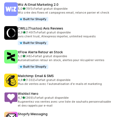
Wiz Ai Email Marketing 2.0
étoile(s) sur 5
5,0
(191)
•
Forfait gratuit disponible
191 avis au total
Wiz crée des flows et campagnes email, relance panier et check
Built for Shopify
CWILL(Trustoo) Avis Reviews
étoile(s) sur 5
4,9
(1 497)
•
Forfait gratuit disponible
1497 avis au total
avis client trust, Aliexpress importer, unlimited requests
Built for Shopify
XFlow Alerte Retour en Stock
étoile(s) sur 5
5,0
(48)
•
Forfait gratuit disponible
48 avis au total
Automatisation retour en stock, alertes pour récupérer ventes
Built for Shopify
Mailchimp: Email & SMS
étoile(s) sur 5
4,8
(1 332)
•
Forfait gratuit disponible
1332 avis au total
Plus de ventes avec l'automatisation d'e-mails et marketing
Wishlist Hero
étoile(s) sur 5
4,7
(369)
•
Forfait gratuit disponible
369 avis au total
Augmentez vos ventes avec une liste de souhaits personnalisable
et des rappels par e-mail
Shopify Messaging