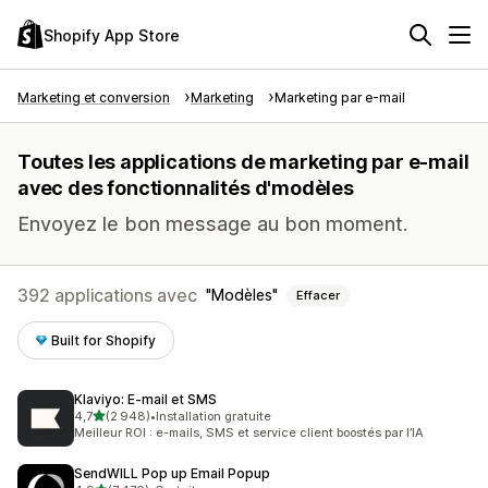
Shopify App Store
Marketing et conversion
Marketing
Marketing par e-mail
Toutes les applications de marketing par e-mail
avec des fonctionnalités d'modèles
Envoyez le bon message au bon moment.
392 applications avec
Modèles
Effacer
Built for Shopify
Klaviyo: E‑mail et SMS
étoile(s) sur 5
4,7
(2 948)
•
Installation gratuite
2948 avis au total
Meilleur ROI : e-mails, SMS et service client boostés par l’IA
SendWILL Pop up Email Popup