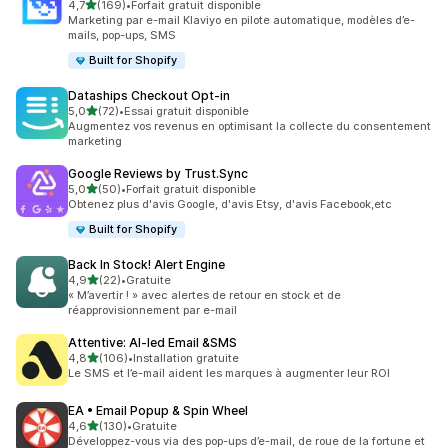
étoile(s) sur 5
4,7
(169)
•
Forfait gratuit disponible
169 avis au total
Marketing par e-mail Klaviyo en pilote automatique, modèles d’e-
mails, pop-ups, SMS
Built for Shopify
Dataships Checkout Opt‑in
étoile(s) sur 5
5,0
(72)
•
Essai gratuit disponible
72 avis au total
Augmentez vos revenus en optimisant la collecte du consentement
marketing
Google Reviews by Trust.Sync
étoile(s) sur 5
5,0
(50)
•
Forfait gratuit disponible
50 avis au total
Obtenez plus d'avis Google, d'avis Etsy, d'avis Facebook,etc
Built for Shopify
Back In Stock! Alert Engine
étoile(s) sur 5
4,9
(22)
•
Gratuite
22 avis au total
« M’avertir ! » avec alertes de retour en stock et de
réapprovisionnement par e-mail
Attentive: AI‑led Email &SMS
étoile(s) sur 5
4,8
(106)
•
Installation gratuite
106 avis au total
Le SMS et l’e-mail aident les marques à augmenter leur ROI
EA • Email Popup & Spin Wheel
étoile(s) sur 5
4,6
(130)
•
Gratuite
130 avis au total
Développez-vous via des pop-ups d’e-mail, de roue de la fortune et