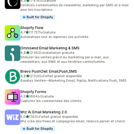
étoile(s) sur 5
4,9
(7 476)
•
Gratuite
7476 avis au total
Fenêtres contextuelles de newsletter, marketing par SMS et e-mail
pour les inscriptions
Built for Shopify
Shopify Flow
étoile(s) sur 5
4,7
(11 727)
•
Gratuite
11727 avis au total
Automatisez tout et reprenez vos activités
Omnisend Email Marketing & SMS
étoile(s) sur 5
4,8
(2 952)
•
Installation gratuite
2952 avis au total
Stimuler les ventes grâce au marketing par e-mail, aux
newsletters, aux SMS et aux fenêtres contextuelles
Brevo PushOwl: Email,Push,SMS
étoile(s) sur 5
4,8
(2 020)
•
Forfait gratuit disponible
2020 avis au total
Boostez Ventes—Marketing Email, PopUp, Notifications Push, SMS
Shopify Forms
étoile(s) sur 5
4,5
(664)
•
Gratuite
664 avis au total
Capturez les coordonnées des clients
Wiz Ai Email Marketing 2.0
étoile(s) sur 5
5,0
(193)
•
Forfait gratuit disponible
193 avis au total
Wiz crée des flows et campagnes email, relance panier et check
Built for Shopify