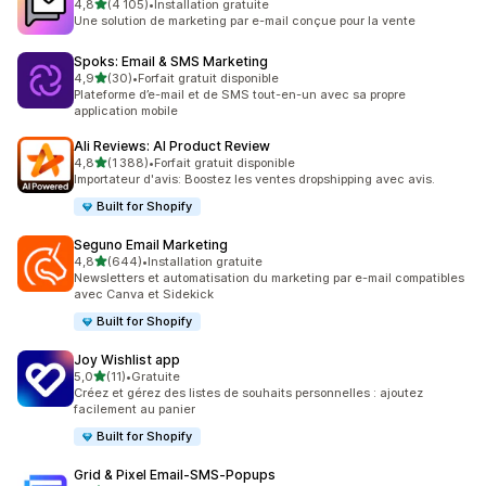
étoile(s) sur 5
4,8
(4 105)
•
Installation gratuite
4105 avis au total
Une solution de marketing par e-mail conçue pour la vente
Spoks: Email & SMS Marketing
étoile(s) sur 5
4,9
(30)
•
Forfait gratuit disponible
30 avis au total
Plateforme d’e-mail et de SMS tout-en-un avec sa propre
application mobile
Ali Reviews: AI Product Review
étoile(s) sur 5
4,8
(1 388)
•
Forfait gratuit disponible
1388 avis au total
Importateur d'avis: Boostez les ventes dropshipping avec avis.
Built for Shopify
Seguno Email Marketing
étoile(s) sur 5
4,8
(644)
•
Installation gratuite
644 avis au total
Newsletters et automatisation du marketing par e-mail compatibles
avec Canva et Sidekick
Built for Shopify
Joy Wishlist app
étoile(s) sur 5
5,0
(11)
•
Gratuite
11 avis au total
Créez et gérez des listes de souhaits personnelles : ajoutez
facilement au panier
Built for Shopify
Grid & Pixel Email‑SMS‑Popups