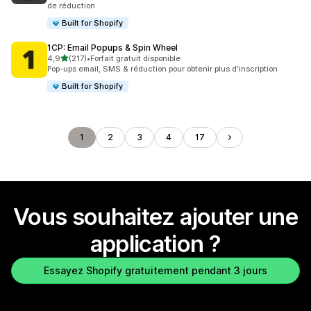
de réduction
Built for Shopify
1CP: Email Popups & Spin Wheel
étoile(s) sur 5
4,9
(217)
•
Forfait gratuit disponible
217 avis au total
Pop-ups email, SMS & réduction pour obtenir plus d'inscription
Built for Shopify
1
2
3
4
17
Vous souhaitez ajouter une
application ?
Essayez Shopify gratuitement pendant 3 jours