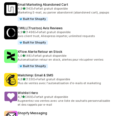
Email Marketing Abandoned Cart
étoile(s) sur 5
4,9
(143)
•
Forfait gratuit disponible
143 avis au total
Marketing E-mail, au panier abandonné (abandoned cart), popups
Built for Shopify
CWILL(Trustoo) Avis Reviews
étoile(s) sur 5
4,9
(1 496)
•
Forfait gratuit disponible
1496 avis au total
avis client trust, Aliexpress importer, unlimited requests
Built for Shopify
XFlow Alerte Retour en Stock
étoile(s) sur 5
5,0
(48)
•
Forfait gratuit disponible
48 avis au total
Automatisation retour en stock, alertes pour récupérer ventes
Built for Shopify
Mailchimp: Email & SMS
étoile(s) sur 5
4,8
(1 330)
•
Forfait gratuit disponible
1330 avis au total
Plus de ventes avec l'automatisation d'e-mails et marketing
Wishlist Hero
étoile(s) sur 5
4,7
(369)
•
Forfait gratuit disponible
369 avis au total
Augmentez vos ventes avec une liste de souhaits personnalisable
et des rappels par e-mail
Shopify Messaging