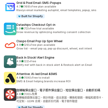
Grid & Pixel Email‑SMS‑Popups
滿分 5 顆星
4.7
(169)
•
Free plan available
共有 169 則評價
Klaviyo email marketing autopilot, email templates, popup, sms
Built for Shopify
Dataships Checkout Opt‑in
滿分 5 顆星
5.0
(72)
•
Free trial available
共有 72 則評價
Grow revenue by optimizing marketing consent collection
Claspo Email Pop Up Spin Wheel
滿分 5 顆星
4.9
(29)
•
Free plan available
共有 29 則評價
Grow list - email pop up, pop up discount, wheel, exit intent
Back In Stock! Alert Engine
滿分 5 顆星
4.9
(22)
•
Free
共有 22 則評價
Notify me! with back in stock alert & Restock alert on Email
Attentive: AI‑led Email &SMS
滿分 5 顆星
4.8
(106)
•
Free to install
共有 106 則評價
SMS & Email helping brands increase ROI
旋轉輪彈出窗口、電子郵件彈出窗口、短信彈出窗口、自動折扣碼
滿分 5 顆星
4.6
(130)
•
免費
共有 130 則評價
旋轉輪遊戲彈出窗口、倒計時器、退出意圖、轉換和營銷、橫幅和選項卡、
可定制、GDPR 合規、自動折扣代碼、電子郵件驗證
Built for Shopify