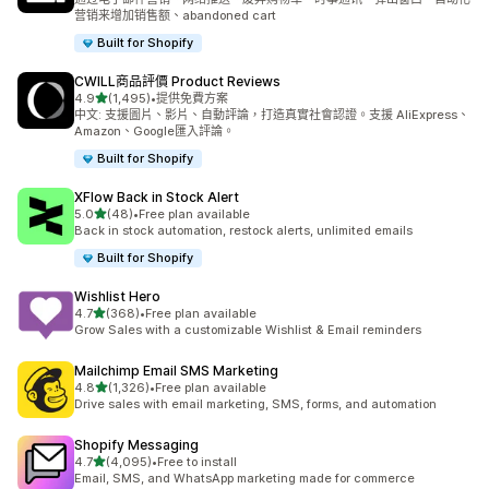
营销来增加销售额、abandoned cart
Built for Shopify
CWILL商品評價 Product Reviews
滿分 5 顆星
4.9
(1,495)
•
提供免費方案
共有 1495 則評價
中文: 支援圖片、影片、自動評論，打造真實社會認證。支援 AliExpress、
Amazon、Google匯入評論。
Built for Shopify
XFlow Back in Stock Alert
滿分 5 顆星
5.0
(48)
•
Free plan available
共有 48 則評價
Back in stock automation, restock alerts, unlimited emails
Built for Shopify
Wishlist Hero
滿分 5 顆星
4.7
(368)
•
Free plan available
共有 368 則評價
Grow Sales with a customizable Wishlist & Email reminders
Mailchimp Email SMS Marketing
滿分 5 顆星
4.8
(1,326)
•
Free plan available
共有 1326 則評價
Drive sales with email marketing, SMS, forms, and automation
Shopify Messaging
滿分 5 顆星
4.7
(4,095)
•
Free to install
共有 4095 則評價
Email, SMS, and WhatsApp marketing made for commerce