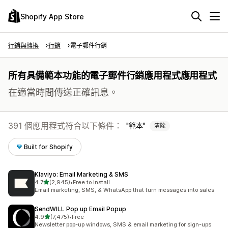
Shopify App Store
行銷與轉換
行銷
電子郵件行銷
所有具備範本功能的電子郵件行銷應用程式應用程式
在適當時間傳送正確訊息。
391 個應用程式符合以下條件：
範本
清除
Built for Shopify
Klaviyo: Email Marketing & SMS
滿分 5 顆星
4.7
(2,945)
•
Free to install
共有 2945 則評價
Email marketing, SMS, & WhatsApp that turn messages into sales
SendWILL Pop up Email Popup
滿分 5 顆星
4.9
(7,475)
•
Free
共有 7475 則評價
Newsletter pop-up windows, SMS & email marketing for sign-ups