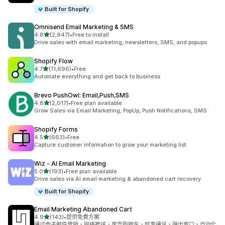
Built for Shopify
Omnisend Email Marketing & SMS
滿分 5 顆星
4.8
(2,947)
•
Free to install
共有 2947 則評價
Drive sales with email marketing, newsletters, SMS, and popups
Shopify Flow
滿分 5 顆星
4.7
(11,696)
•
Free
共有 11696 則評價
Automate everything and get back to business
Brevo PushOwl: Email,Push,SMS
滿分 5 顆星
4.8
(2,017)
•
Free plan available
共有 2017 則評價
Grow Sales via Email Marketing, PopUp, Push Notifications, SMS
Shopify Forms
滿分 5 顆星
4.5
(663)
•
Free
共有 663 則評價
Capture customer information to grow your marketing list
Wiz ‑ AI Email Marketing
滿分 5 顆星
5.0
(193)
•
Free plan available
共有 193 則評價
Drive sales via AI email marketing & abandoned cart recovery
Built for Shopify
Email Marketing Abandoned Cart
滿分 5 顆星
4.9
(143)
•
提供免費方案
共有 143 則評價
通过电子邮件营销、网络推送、废弃购物车、时事通讯、弹出窗口、自动化