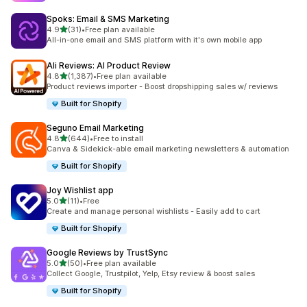
Spoks: Email & SMS Marketing
滿分 5 顆星
4.9
(31)
•
Free plan available
共有 31 則評價
All-in-one email and SMS platform with it's own mobile app
Ali Reviews: AI Product Review
滿分 5 顆星
4.8
(1,387)
•
Free plan available
共有 1387 則評價
Product reviews importer - Boost dropshipping sales w/ reviews
Built for Shopify
Seguno Email Marketing
滿分 5 顆星
4.8
(644)
•
Free to install
共有 644 則評價
Canva & Sidekick-able email marketing newsletters & automation
Built for Shopify
Joy Wishlist app
滿分 5 顆星
5.0
(11)
•
Free
共有 11 則評價
Create and manage personal wishlists - Easily add to cart
Built for Shopify
Google Reviews by TrustSync
滿分 5 顆星
5.0
(50)
•
Free plan available
共有 50 則評價
Collect Google, Trustpilot, Yelp, Etsy review & boost sales
Built for Shopify