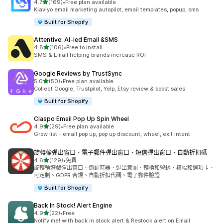
滿分 5 顆星
4.7
(169)
•
Free plan available
共有 169 則評價
Klaviyo email marketing autopilot, email templates, popup, sms
Built for Shopify
Attentive: AI‑led Email &SMS
滿分 5 顆星
4.8
(106)
•
Free to install
共有 106 則評價
SMS & Email helping brands increase ROI
Google Reviews by TrustSync
滿分 5 顆星
5.0
(50)
•
Free plan available
共有 50 則評價
Collect Google, Trustpilot, Yelp, Etsy review & boost sales
Built for Shopify
Claspo Email Pop Up Spin Wheel
滿分 5 顆星
4.9
(29)
•
Free plan available
共有 29 則評價
Grow list - email pop up, pop up discount, wheel, exit intent
旋轉輪彈出窗口、電子郵件彈出窗口、短信彈出窗口、自動折扣碼
滿分 5 顆星
4.6
(129)
•
免費
共有 129 則評價
旋轉輪遊戲彈出窗口、倒計時器、退出意圖、轉換和營銷、橫幅和選項卡、
可定制、GDPR 合規、自動折扣代碼、電子郵件驗證
Built for Shopify
Back In Stock! Alert Engine
滿分 5 顆星
4.9
(22)
•
Free
共有 22 則評價
Notify me! with back in stock alert & Restock alert on Email