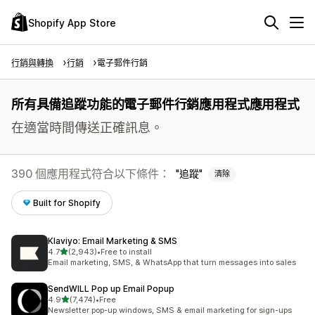
Shopify App Store
行銷與轉換
行銷
電子郵件行銷
所有具備追蹤功能的電子郵件行銷應用程式應用程式
在適當時間傳送正確訊息。
390 個應用程式符合以下條件：
追蹤
清除
Built for Shopify
Klaviyo: Email Marketing & SMS
滿分 5 顆星
4.7
(2,943)
•
Free to install
共有 2943 則評價
Email marketing, SMS, & WhatsApp that turn messages into sales
SendWILL Pop up Email Popup
滿分 5 顆星
4.9
(7,474)
•
Free
共有 7474 則評價
Newsletter pop-up windows, SMS & email marketing for sign-ups