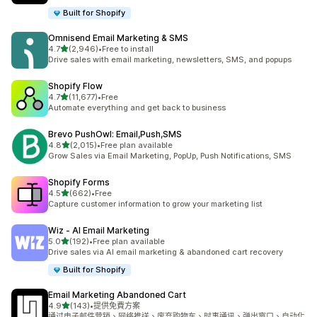
Built for Shopify
Omnisend Email Marketing & SMS
滿分 5 顆星
4.7
(2,946)
•
Free to install
共有 2946 則評價
Drive sales with email marketing, newsletters, SMS, and popups
Shopify Flow
滿分 5 顆星
4.7
(11,677)
•
Free
共有 11677 則評價
Automate everything and get back to business
Brevo PushOwl: Email,Push,SMS
滿分 5 顆星
4.8
(2,015)
•
Free plan available
共有 2015 則評價
Grow Sales via Email Marketing, PopUp, Push Notifications, SMS
Shopify Forms
滿分 5 顆星
4.5
(662)
•
Free
共有 662 則評價
Capture customer information to grow your marketing list
Wiz ‑ AI Email Marketing
滿分 5 顆星
5.0
(192)
•
Free plan available
共有 192 則評價
Drive sales via AI email marketing & abandoned cart recovery
Built for Shopify
Email Marketing Abandoned Cart
滿分 5 顆星
4.9
(143)
•
提供免費方案
共有 143 則評價
通过电子邮件营销、网络推送、废弃购物车、时事通讯、弹出窗口、自动化