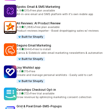
Spoks: Email & SMS Marketing
滿分 5 顆星
4.9
(31)
•
Free plan available
共有 31 則評價
All-in-one email and SMS platform with it's own mobile app
Ali Reviews: AI Product Review
滿分 5 顆星
4.8
(1,388)
•
Free plan available
共有 1388 則評價
Product reviews importer - Boost dropshipping sales w/ reviews
Built for Shopify
Seguno Email Marketing
滿分 5 顆星
4.8
(644)
•
Free to install
共有 644 則評價
Canva & Sidekick-able email marketing newsletters & automation
Built for Shopify
Joy Wishlist app
滿分 5 顆星
5.0
(11)
•
Free
共有 11 則評價
Create and manage personal wishlists - Easily add to cart
Built for Shopify
Dataships Checkout Opt‑in
滿分 5 顆星
5.0
(72)
•
Free trial available
共有 72 則評價
Grow revenue by optimizing marketing consent collection
Grid & Pixel Email‑SMS‑Popups