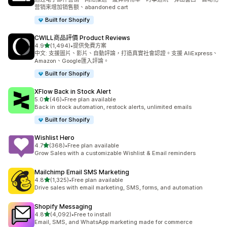
营销来增加销售额、abandoned cart
Built for Shopify
CWILL商品評價 Product Reviews
滿分 5 顆星
4.9
(1,494)
•
提供免費方案
共有 1494 則評價
中文: 支援圖片、影片、自動評論，打造真實社會認證。支援 AliExpress、
Amazon、Google匯入評論。
Built for Shopify
XFlow Back in Stock Alert
滿分 5 顆星
5.0
(46)
•
Free plan available
共有 46 則評價
Back in stock automation, restock alerts, unlimited emails
Built for Shopify
Wishlist Hero
滿分 5 顆星
4.7
(368)
•
Free plan available
共有 368 則評價
Grow Sales with a customizable Wishlist & Email reminders
Mailchimp Email SMS Marketing
滿分 5 顆星
4.8
(1,325)
•
Free plan available
共有 1325 則評價
Drive sales with email marketing, SMS, forms, and automation
Shopify Messaging
滿分 5 顆星
4.8
(4,092)
•
Free to install
共有 4092 則評價
Email, SMS, and WhatsApp marketing made for commerce