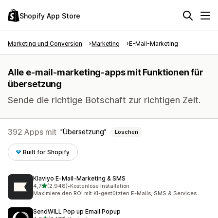
Shopify App Store
Marketing und Conversion
Marketing
E-Mail-Marketing
Alle e-mail-marketing-apps mit Funktionen für
übersetzung
Sende die richtige Botschaft zur richtigen Zeit.
392 Apps mit
Übersetzung
Löschen
Built for Shopify
Klaviyo E‑Mail‑Marketing & SMS
von 5 Sternen
4,7
(2.948)
•
Kostenlose Installation
2948 Rezensionen insgesamt
Maximiere den ROI mit KI-gestützten E-Mails, SMS & Services.
SendWILL Pop up Email Popup