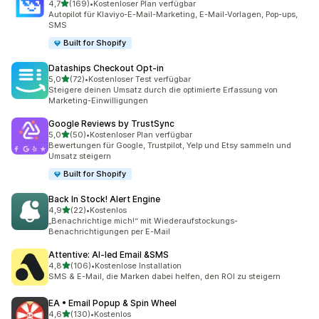
von 5 Sternen
4,7
(169)
•
Kostenloser Plan verfügbar
169 Rezensionen insgesamt
Autopilot für Klaviyo-E-Mail-Marketing, E-Mail-Vorlagen, Pop-ups,
SMS
Built for Shopify
Dataships Checkout Opt‑in
von 5 Sternen
5,0
(72)
•
Kostenloser Test verfügbar
72 Rezensionen insgesamt
Steigere deinen Umsatz durch die optimierte Erfassung von
Marketing-Einwilligungen
Google Reviews by TrustSync
von 5 Sternen
5,0
(50)
•
Kostenloser Plan verfügbar
50 Rezensionen insgesamt
Bewertungen für Google, Trustpilot, Yelp und Etsy sammeln und
Umsatz steigern
Built for Shopify
Back In Stock! Alert Engine
von 5 Sternen
4,9
(22)
•
Kostenlos
22 Rezensionen insgesamt
„Benachrichtige mich!“ mit Wiederaufstockungs-
Benachrichtigungen per E-Mail
Attentive: AI‑led Email &SMS
von 5 Sternen
4,8
(106)
•
Kostenlose Installation
106 Rezensionen insgesamt
SMS & E-Mail, die Marken dabei helfen, den ROI zu steigern
EA • Email Popup & Spin Wheel
von 5 Sternen
4,6
(130)
•
Kostenlos
130 Rezensionen insgesamt