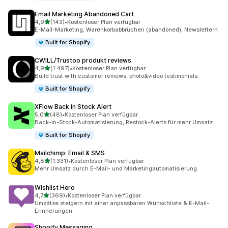
Email Marketing Abandoned Cart
von 5 Sternen
4,9
(143)
•
Kostenloser Plan verfügbar
143 Rezensionen insgesamt
E-Mail-Marketing, Warenkorbabbrüchen (abandoned), Newslettern
Built for Shopify
CWILL/Trustoo produkt reviews
von 5 Sternen
4,9
(1.497)
•
Kostenloser Plan verfügbar
1497 Rezensionen insgesamt
Build trust with customer reviews, photo&video testimonials.
Built for Shopify
XFlow Back in Stock Alert
von 5 Sternen
5,0
(48)
•
Kostenloser Plan verfügbar
48 Rezensionen insgesamt
Back-in-Stock-Automatisierung, Restock-Alerts für mehr Umsatz
Built for Shopify
Mailchimp: Email & SMS
von 5 Sternen
4,8
(1.331)
•
Kostenloser Plan verfügbar
1331 Rezensionen insgesamt
Mehr Umsatz durch E-Mail- und Marketingautomatisierung
Wishlist Hero
von 5 Sternen
4,7
(369)
•
Kostenloser Plan verfügbar
369 Rezensionen insgesamt
Umsätze steigern mit einer anpassbaren Wunschliste & E-Mail-
Erinnerungen
Shopify Messaging