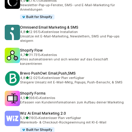
von 5 Sternen
4,9
(7.477)
•
Kostenlos
7477 Rezensionen insgesamt
Newsletter-Pop-up-Fenster, SMS- und E-Mail-Marketing für
Anmeldungen
Built for Shopify
Omnisend Email Marketing & SMS
von 5 Sternen
4,8
(2.951)
•
Kostenlose Installation
2951 Rezensionen insgesamt
Umsätze mit E-Mail-Marketing, Newslettern, SMS und Pop-ups
steigern
Shopify Flow
von 5 Sternen
4,7
(11.731)
•
Kostenlos
11731 Rezensionen insgesamt
Alles automatisieren und sich wieder auf das Geschäft
konzentrieren
Brevo PushOwl: Email,Push,SMS
von 5 Sternen
4,8
(2.021)
•
Kostenloser Plan verfügbar
2021 Rezensionen insgesamt
Steigere Umsatz mit E-Mail-Mktg, Popups, Push-Benachr, & SMS
Shopify Forms
von 5 Sternen
4,5
(664)
•
Kostenlos
664 Rezensionen insgesamt
Erfassen von Kundeninformationen zum Aufbau deiner Marketing
Wiz Ai Email Marketing 2.0
von 5 Sternen
5,0
(193)
•
Kostenloser Plan verfügbar
193 Rezensionen insgesamt
Warenkorb- & Checkout-Rückgewinnung mit KI-E-Mail
Built for Shopify