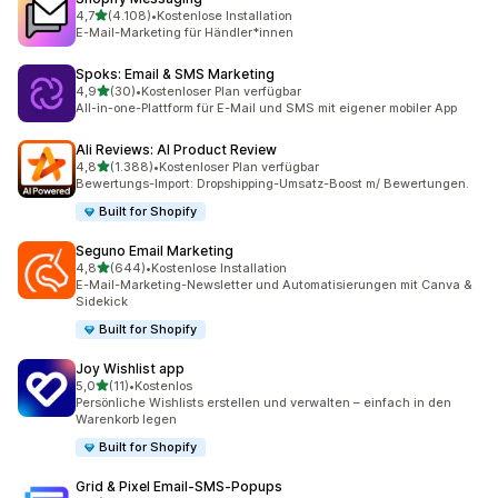
von 5 Sternen
4,7
(4.108)
•
Kostenlose Installation
4108 Rezensionen insgesamt
E-Mail-Marketing für Händler*innen
Spoks: Email & SMS Marketing
von 5 Sternen
4,9
(30)
•
Kostenloser Plan verfügbar
30 Rezensionen insgesamt
All-in-one-Plattform für E-Mail und SMS mit eigener mobiler App
Ali Reviews: AI Product Review
von 5 Sternen
4,8
(1.388)
•
Kostenloser Plan verfügbar
1388 Rezensionen insgesamt
Bewertungs-Import: Dropshipping-Umsatz-Boost m/ Bewertungen.
Built for Shopify
Seguno Email Marketing
von 5 Sternen
4,8
(644)
•
Kostenlose Installation
644 Rezensionen insgesamt
E-Mail-Marketing-Newsletter und Automatisierungen mit Canva &
Sidekick
Built for Shopify
Joy Wishlist app
von 5 Sternen
5,0
(11)
•
Kostenlos
11 Rezensionen insgesamt
Persönliche Wishlists erstellen und verwalten – einfach in den
Warenkorb legen
Built for Shopify
Grid & Pixel Email‑SMS‑Popups