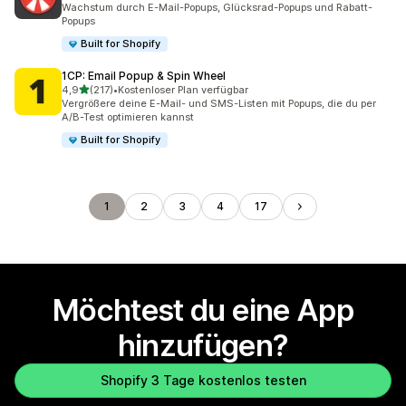
Wachstum durch E-Mail-Popups, Glücksrad-Popups und Rabatt-
Popups
Built for Shopify
1CP: Email Popup & Spin Wheel
von 5 Sternen
4,9
(217)
•
Kostenloser Plan verfügbar
217 Rezensionen insgesamt
Vergrößere deine E-Mail- und SMS-Listen mit Popups, die du per
A/B-Test optimieren kannst
Built for Shopify
1
2
3
4
17
Möchtest du eine App
hinzufügen?
Shopify 3 Tage kostenlos testen