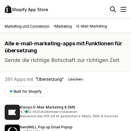
Shopify App Store
Marketing und Conversion
Marketing
E-Mail-Marketing
Alle e-mail-marketing-apps mit Funktionen für
übersetzung
Sende die richtige Botschaft zur richtigen Zeit.
391 Apps mit
Übersetzung
Löschen
Built for Shopify
Klaviyo E‑Mail‑Marketing & SMS
von 5 Sternen
4,7
(2.953)
•
Kostenlose Installation
2953 Rezensionen insgesamt
Maximiere den ROI mit KI-gestützten E-Mails, SMS & Services.
SendWILL Pop up Email Popup