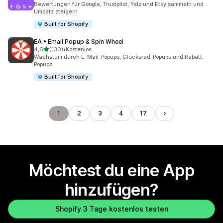
Bewertungen für Google, Trustpilot, Yelp und Etsy sammeln und
Umsatz steigern
Built for Shopify
EA • Email Popup & Spin Wheel
von 5 Sternen
4,6
(130)
•
Kostenlos
130 Rezensionen insgesamt
Wachstum durch E-Mail-Popups, Glücksrad-Popups und Rabatt-
Popups
Built for Shopify
1
2
3
4
17
Möchtest du eine App
hinzufügen?
Shopify 3 Tage kostenlos testen