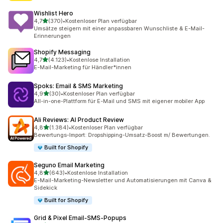
Wishlist Hero
von 5 Sternen
4,7
(370)
•
Kostenloser Plan verfügbar
370 Rezensionen insgesamt
Umsätze steigern mit einer anpassbaren Wunschliste & E-Mail-
Erinnerungen
Shopify Messaging
von 5 Sternen
4,7
(4.123)
•
Kostenlose Installation
4123 Rezensionen insgesamt
E-Mail-Marketing für Händler*innen
Spoks: Email & SMS Marketing
von 5 Sternen
4,9
(30)
•
Kostenloser Plan verfügbar
30 Rezensionen insgesamt
All-in-one-Plattform für E-Mail und SMS mit eigener mobiler App
Ali Reviews: AI Product Review
von 5 Sternen
4,8
(1.384)
•
Kostenloser Plan verfügbar
1384 Rezensionen insgesamt
Bewertungs-Import: Dropshipping-Umsatz-Boost m/ Bewertungen.
Built for Shopify
Seguno Email Marketing
von 5 Sternen
4,8
(643)
•
Kostenlose Installation
643 Rezensionen insgesamt
E-Mail-Marketing-Newsletter und Automatisierungen mit Canva &
Sidekick
Built for Shopify
Grid & Pixel Email‑SMS‑Popups