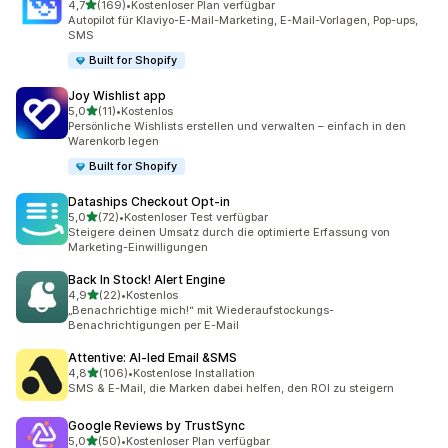
von 5 Sternen
4,7
(169)
•
Kostenloser Plan verfügbar
169 Rezensionen insgesamt
Autopilot für Klaviyo-E-Mail-Marketing, E-Mail-Vorlagen, Pop-ups,
SMS
Built for Shopify
Joy Wishlist app
von 5 Sternen
5,0
(11)
•
Kostenlos
11 Rezensionen insgesamt
Persönliche Wishlists erstellen und verwalten – einfach in den
Warenkorb legen
Built for Shopify
Dataships Checkout Opt‑in
von 5 Sternen
5,0
(72)
•
Kostenloser Test verfügbar
72 Rezensionen insgesamt
Steigere deinen Umsatz durch die optimierte Erfassung von
Marketing-Einwilligungen
Back In Stock! Alert Engine
von 5 Sternen
4,9
(22)
•
Kostenlos
22 Rezensionen insgesamt
„Benachrichtige mich!“ mit Wiederaufstockungs-
Benachrichtigungen per E-Mail
Attentive: AI‑led Email &SMS
von 5 Sternen
4,8
(106)
•
Kostenlose Installation
106 Rezensionen insgesamt
SMS & E-Mail, die Marken dabei helfen, den ROI zu steigern
Google Reviews by TrustSync
von 5 Sternen
5,0
(50)
•
Kostenloser Plan verfügbar
50 Rezensionen insgesamt