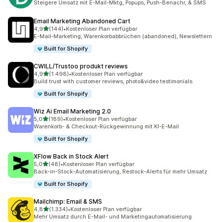
Steigere Umsatz mit E-Mail-Mktg, Popups, Push-Benachr, & SMS
Email Marketing Abandoned Cart
von 5 Sternen
4,9
(144)
•
Kostenloser Plan verfügbar
144 Rezensionen insgesamt
E-Mail-Marketing, Warenkorbabbrüchen (abandoned), Newslettern
Built for Shopify
CWILL/Trustoo produkt reviews
von 5 Sternen
4,9
(1.498)
•
Kostenloser Plan verfügbar
1498 Rezensionen insgesamt
Build trust with customer reviews, photo&video testimonials.
Built for Shopify
Wiz Ai Email Marketing 2.0
von 5 Sternen
5,0
(189)
•
Kostenloser Plan verfügbar
189 Rezensionen insgesamt
Warenkorb- & Checkout-Rückgewinnung mit KI-E-Mail
Built for Shopify
XFlow Back in Stock Alert
von 5 Sternen
5,0
(48)
•
Kostenloser Plan verfügbar
48 Rezensionen insgesamt
Back-in-Stock-Automatisierung, Restock-Alerts für mehr Umsatz
Built for Shopify
Mailchimp: Email & SMS
von 5 Sternen
4,8
(1.334)
•
Kostenloser Plan verfügbar
1334 Rezensionen insgesamt
Mehr Umsatz durch E-Mail- und Marketingautomatisierung