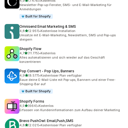
von 5 Sternen
4,9
(7.478)
•
Kostenlos
7478 Rezensionen insgesamt
Newsletter-Pop-up-Fenster, SMS- und E-Mail-Marketing für
Anmeldungen
Built for Shopify
Omnisend Email Marketing & SMS
von 5 Sternen
4,8
(2.951)
•
Kostenlose Installation
2951 Rezensionen insgesamt
Umsätze mit E-Mail-Marketing, Newslettern, SMS und Pop-ups
steigern
Shopify Flow
von 5 Sternen
4,7
(11.775)
•
Kostenlos
11775 Rezensionen insgesamt
Alles automatisieren und sich wieder auf das Geschäft
konzentrieren
Pop Convert ‑ Pop Ups, Banners
von 5 Sternen
4,9
(8.577)
•
Kostenloser Plan verfügbar
8577 Rezensionen insgesamt
Baue deine E-Mail-Liste mit Pop-ups, Bannern und einer Free-
Shipping-Bar auf
Built for Shopify
Shopify Forms
von 5 Sternen
4,5
(664)
•
Kostenlos
664 Rezensionen insgesamt
Erfassen von Kundeninformationen zum Aufbau deiner Marketing
Brevo PushOwl: Email,Push,SMS
von 5 Sternen
4,8
(2.021)
•
Kostenloser Plan verfügbar
2021 Rezensionen insgesamt