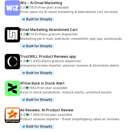
Wiz ‑ AI Email Marketing
de 5 estrelas
5,0
(193)
•
Free plan available
193 total de avaliações
Drive sales via AI email marketing & abandoned cart recovery
Built for Shopify
Email Marketing Abandoned Cart
de 5 estrelas
4,9
(143)
•
Plano gratuito disponível
143 total de avaliações
Marketing por e-mail, web push, newsletter, pop-ups, automação
Built for Shopify
TrustWILL Product Reviews app
de 5 estrelas
4,9
(1.495)
•
Plano gratuito disponível
1495 total de avaliações
aliexpress review importer, amazon reviews & alireviews oberlo
Built for Shopify
XFlow Back in Stock Alert
de 5 estrelas
5,0
(48)
•
Free plan available
48 total de avaliações
Back in stock automation, restock alerts, unlimited emails
Built for Shopify
Ali Reviews: AI Product Review
de 5 estrelas
4,8
(1.388)
•
Free plan available
1388 total de avaliações
Product reviews importer - Boost dropshipping sales w/ reviews
Built for Shopify