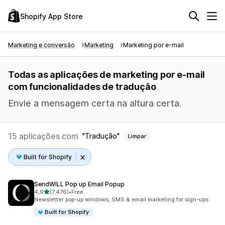
Shopify App Store
Marketing e conversão
Marketing
Marketing por e-mail
Todas as aplicações de marketing por e-mail
com funcionalidades de tradução
Envie a mensagem certa na altura certa.
15 aplicações com
Tradução
Limpar
Built for Shopify
SendWILL Pop up Email Popup
de 5 estrelas
4,9
(7.476)
•
Free
7476 total de avaliações
Newsletter pop-up windows, SMS & email marketing for sign-ups
Built for Shopify