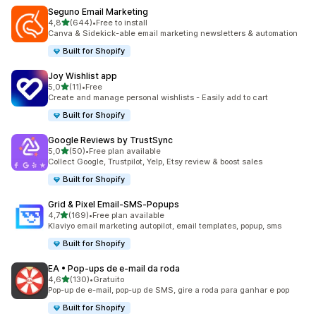
Seguno Email Marketing
de 5 estrelas
4,8
(644)
•
Free to install
644 total de avaliações
Canva & Sidekick-able email marketing newsletters & automation
Built for Shopify
Joy Wishlist app
de 5 estrelas
5,0
(11)
•
Free
11 total de avaliações
Create and manage personal wishlists - Easily add to cart
Built for Shopify
Google Reviews by TrustSync
de 5 estrelas
5,0
(50)
•
Free plan available
50 total de avaliações
Collect Google, Trustpilot, Yelp, Etsy review & boost sales
Built for Shopify
Grid & Pixel Email‑SMS‑Popups
de 5 estrelas
4,7
(169)
•
Free plan available
169 total de avaliações
Klaviyo email marketing autopilot, email templates, popup, sms
Built for Shopify
EA • Pop‑ups de e‑mail da roda
de 5 estrelas
4,6
(130)
•
Gratuito
130 total de avaliações
Pop-up de e-mail, pop-up de SMS, gire a roda para ganhar e pop
Built for Shopify