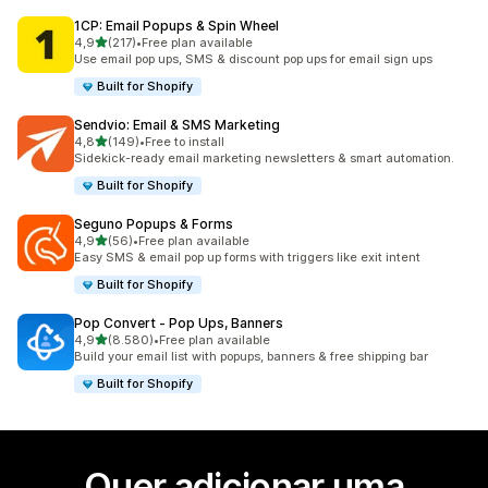
1CP: Email Popups & Spin Wheel
de 5 estrelas
4,9
(217)
•
Free plan available
217 total de avaliações
Use email pop ups, SMS & discount pop ups for email sign ups
Built for Shopify
Sendvio: Email & SMS Marketing
de 5 estrelas
4,8
(149)
•
Free to install
149 total de avaliações
Sidekick-ready email marketing newsletters & smart automation.
Built for Shopify
Seguno Popups & Forms
de 5 estrelas
4,9
(56)
•
Free plan available
56 total de avaliações
Easy SMS & email pop up forms with triggers like exit intent
Built for Shopify
Pop Convert ‑ Pop Ups, Banners
de 5 estrelas
4,9
(8.580)
•
Free plan available
8580 total de avaliações
Build your email list with popups, banners & free shipping bar
Built for Shopify
Quer adicionar uma