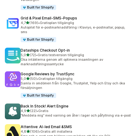
Built for Shopify
Grid & Pixel Email‑SMS‑Popups
av 5 stjärnor
4,7
(169)
•
Gratisplan tillgänglig
169 recensioner totalt
Autopilot för e-postmarknadsföring i Klaviyo, e-postmallar, popup,
sms
Built for Shopify
Dataships Checkout Opt‑in
av 5 stjärnor
5,0
(72)
•
Gratis testversion tillgänglig
72 recensioner totalt
Öka intäkterna genom att optimera insamlingen av
marknadsföringssamtycke
Google Reviews by TrustSync
av 5 stjärnor
5,0
(50)
•
Gratisplan tillgänglig
50 recensioner totalt
Samla in omdömen från Google, Trustpilot, Yelp och Etsy och öka
försäljningen
Built for Shopify
Back In Stock! Alert Engine
av 5 stjärnor
4,9
(22)
•
Gratis
22 recensioner totalt
”Meddela mig” med varning om åter i lager och påfyllning via e-post
Attentive: AI‑led Email &SMS
av 5 stjärnor
4,8
(106)
•
Gratis att installera
106 recensioner totalt