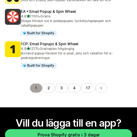
Sms och e-post som hjälper varumärken att öka sin ROI
EA • Email Popup & Spin Wheel
av 5 stjärnor
4,6
(130)
•
Gratis
130 recensioner totalt
Skapa tillväxt via e-postpopuper, lyckohjulspopuper och
rabattpopuper
Built for Shopify
1CP: Email Popups & Spin Wheel
av 5 stjärnor
4,9
(217)
•
Gratisplan tillgänglig
217 recensioner totalt
Använd popup-fönster för e-post, sms och rabatter för e-
postregistreringar
Built for Shopify
1
2
3
4
17
Vill du lägga till en app?
Prova Shopify gratis i 3 dagar