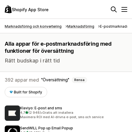
Shopify App Store
Marknadsföring och konvertering
Marknadsföring
E-postmarknadsfö
Alla appar för e-postmarknadsföring med
funktioner för översättning
Rätt budskap i rätt tid
392 appar med
Översättning
Rensa
Built for Shopify
Klaviyo: E‑post and sms
av 5 stjärnor
4,7
(2 948)
•
Gratis att installera
2948 recensioner totalt
Maximera ROI med AI-drivna e-post, sms och service
SendWILL Pop up Email Popup