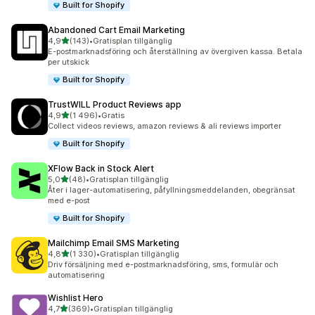
Built for Shopify
Abandoned Cart Email Marketing
av 5 stjärnor
4,9
(143)
•
Gratisplan tillgänglig
143 recensioner totalt
E-postmarknadsföring och återställning av övergiven kassa. Betala
per utskick
Built for Shopify
TrustWILL Product Reviews app
av 5 stjärnor
4,9
(1 496)
•
Gratis
1496 recensioner totalt
Collect videos reviews, amazon reviews & ali reviews importer
Built for Shopify
XFlow Back in Stock Alert
av 5 stjärnor
5,0
(48)
•
Gratisplan tillgänglig
48 recensioner totalt
Åter i lager-automatisering, påfyllningsmeddelanden, obegränsat
med e-post
Built for Shopify
Mailchimp Email SMS Marketing
av 5 stjärnor
4,8
(1 330)
•
Gratisplan tillgänglig
1330 recensioner totalt
Driv försäljning med e-postmarknadsföring, sms, formulär och
automatisering
Wishlist Hero
av 5 stjärnor
4,7
(369)
•
Gratisplan tillgänglig
369 recensioner totalt