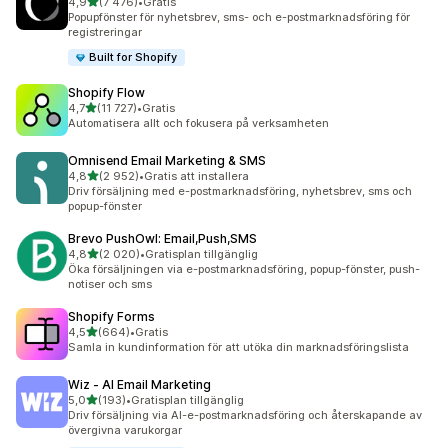
av 5 stjärnor
4,9
(7 476)
•
Gratis
7476 recensioner totalt
Popupfönster för nyhetsbrev, sms- och e-postmarknadsföring för
registreringar
Built for Shopify
Shopify Flow
av 5 stjärnor
4,7
(11 727)
•
Gratis
11727 recensioner totalt
Automatisera allt och fokusera på verksamheten
Omnisend Email Marketing & SMS
av 5 stjärnor
4,8
(2 952)
•
Gratis att installera
2952 recensioner totalt
Driv försäljning med e-postmarknadsföring, nyhetsbrev, sms och
popup-fönster
Brevo PushOwl: Email,Push,SMS
av 5 stjärnor
4,8
(2 020)
•
Gratisplan tillgänglig
2020 recensioner totalt
Öka försäljningen via e-postmarknadsföring, popup-fönster, push-
notiser och sms
Shopify Forms
av 5 stjärnor
4,5
(664)
•
Gratis
664 recensioner totalt
Samla in kundinformation för att utöka din marknadsföringslista
Wiz ‑ AI Email Marketing
av 5 stjärnor
5,0
(193)
•
Gratisplan tillgänglig
193 recensioner totalt
Driv försäljning via AI-e-postmarknadsföring och återskapande av
övergivna varukorgar