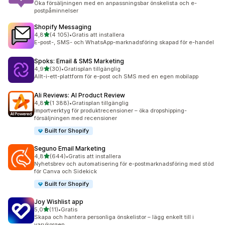
Öka försäljningen med en anpassningsbar önskelista och e-
postpåminnelser
Shopify Messaging
av 5 stjärnor
4,8
(4 105)
•
Gratis att installera
4105 recensioner totalt
E-post-, SMS- och WhatsApp-marknadsföring skapad för e-handel
Spoks: Email & SMS Marketing
av 5 stjärnor
4,9
(30)
•
Gratisplan tillgänglig
30 recensioner totalt
Allt-i-ett-plattform för e-post och SMS med en egen mobilapp
Ali Reviews: AI Product Review
av 5 stjärnor
4,8
(1 388)
•
Gratisplan tillgänglig
1388 recensioner totalt
Importverktyg för produktrecensioner – öka dropshipping-
försäljningen med recensioner
Built for Shopify
Seguno Email Marketing
av 5 stjärnor
4,8
(644)
•
Gratis att installera
644 recensioner totalt
Nyhetsbrev och automatisering för e-postmarknadsföring med stöd
för Canva och Sidekick
Built for Shopify
Joy Wishlist app
av 5 stjärnor
5,0
(11)
•
Gratis
11 recensioner totalt
Skapa och hantera personliga önskelistor – lägg enkelt till i
varukorgen