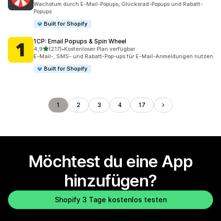
Wachstum durch E-Mail-Popups, Glücksrad-Popups und Rabatt-
Popups
Built for Shopify
1CP: Email Popups & Spin Wheel
von 5 Sternen
4,9
(217)
•
Kostenloser Plan verfügbar
217 Rezensionen insgesamt
E-Mail-, SMS- und Rabatt-Pop-ups für E-Mail-Anmeldungen nutzen
Built for Shopify
1
2
3
4
17
Möchtest du eine App
hinzufügen?
Shopify 3 Tage kostenlos testen