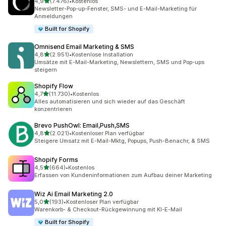
von 5 Sternen
4,9
(7.476)
•
Kostenlos
7476 Rezensionen insgesamt
Newsletter-Pop-up-Fenster, SMS- und E-Mail-Marketing für
Anmeldungen
Built for Shopify
Omnisend Email Marketing & SMS
von 5 Sternen
4,8
(2.951)
•
Kostenlose Installation
2951 Rezensionen insgesamt
Umsätze mit E-Mail-Marketing, Newslettern, SMS und Pop-ups
steigern
Shopify Flow
von 5 Sternen
4,7
(11.730)
•
Kostenlos
11730 Rezensionen insgesamt
Alles automatisieren und sich wieder auf das Geschäft
konzentrieren
Brevo PushOwl: Email,Push,SMS
von 5 Sternen
4,8
(2.021)
•
Kostenloser Plan verfügbar
2021 Rezensionen insgesamt
Steigere Umsatz mit E-Mail-Mktg, Popups, Push-Benachr, & SMS
Shopify Forms
von 5 Sternen
4,5
(664)
•
Kostenlos
664 Rezensionen insgesamt
Erfassen von Kundeninformationen zum Aufbau deiner Marketing
Wiz Ai Email Marketing 2.0
von 5 Sternen
5,0
(193)
•
Kostenloser Plan verfügbar
193 Rezensionen insgesamt
Warenkorb- & Checkout-Rückgewinnung mit KI-E-Mail
Built for Shopify