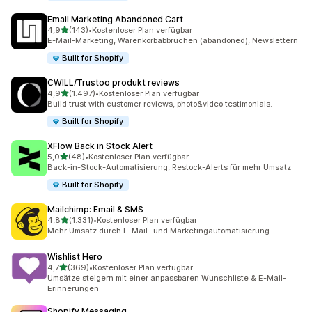
Email Marketing Abandoned Cart
von 5 Sternen
4,9
(143)
•
Kostenloser Plan verfügbar
143 Rezensionen insgesamt
E-Mail-Marketing, Warenkorbabbrüchen (abandoned), Newslettern
Built for Shopify
CWILL/Trustoo produkt reviews
von 5 Sternen
4,9
(1.497)
•
Kostenloser Plan verfügbar
1497 Rezensionen insgesamt
Build trust with customer reviews, photo&video testimonials.
Built for Shopify
XFlow Back in Stock Alert
von 5 Sternen
5,0
(48)
•
Kostenloser Plan verfügbar
48 Rezensionen insgesamt
Back-in-Stock-Automatisierung, Restock-Alerts für mehr Umsatz
Built for Shopify
Mailchimp: Email & SMS
von 5 Sternen
4,8
(1.331)
•
Kostenloser Plan verfügbar
1331 Rezensionen insgesamt
Mehr Umsatz durch E-Mail- und Marketingautomatisierung
Wishlist Hero
von 5 Sternen
4,7
(369)
•
Kostenloser Plan verfügbar
369 Rezensionen insgesamt
Umsätze steigern mit einer anpassbaren Wunschliste & E-Mail-
Erinnerungen
Shopify Messaging