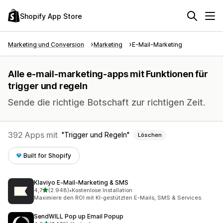
Shopify App Store
Marketing und Conversion
Marketing
E-Mail-Marketing
Alle e-mail-marketing-apps mit Funktionen für
trigger und regeln
Sende die richtige Botschaft zur richtigen Zeit.
392 Apps mit
Trigger und Regeln
Löschen
Built for Shopify
Klaviyo E‑Mail‑Marketing & SMS
von 5 Sternen
4,7
(2.948)
•
Kostenlose Installation
2948 Rezensionen insgesamt
Maximiere den ROI mit KI-gestützten E-Mails, SMS & Services.
SendWILL Pop up Email Popup