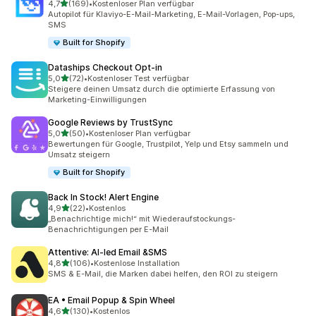
von 5 Sternen
4,7
(169)
•
Kostenloser Plan verfügbar
169 Rezensionen insgesamt
Autopilot für Klaviyo-E-Mail-Marketing, E-Mail-Vorlagen, Pop-ups,
SMS
Built for Shopify
Dataships Checkout Opt‑in
von 5 Sternen
5,0
(72)
•
Kostenloser Test verfügbar
72 Rezensionen insgesamt
Steigere deinen Umsatz durch die optimierte Erfassung von
Marketing-Einwilligungen
Google Reviews by TrustSync
von 5 Sternen
5,0
(50)
•
Kostenloser Plan verfügbar
50 Rezensionen insgesamt
Bewertungen für Google, Trustpilot, Yelp und Etsy sammeln und
Umsatz steigern
Built for Shopify
Back In Stock! Alert Engine
von 5 Sternen
4,9
(22)
•
Kostenlos
22 Rezensionen insgesamt
„Benachrichtige mich!“ mit Wiederaufstockungs-
Benachrichtigungen per E-Mail
Attentive: AI‑led Email &SMS
von 5 Sternen
4,8
(106)
•
Kostenlose Installation
106 Rezensionen insgesamt
SMS & E-Mail, die Marken dabei helfen, den ROI zu steigern
EA • Email Popup & Spin Wheel
von 5 Sternen
4,6
(130)
•
Kostenlos
130 Rezensionen insgesamt