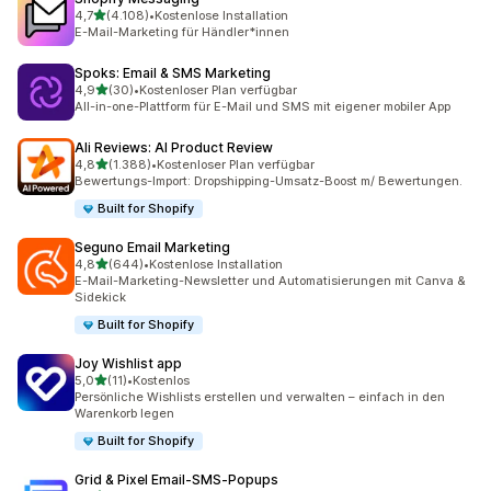
von 5 Sternen
4,7
(4.108)
•
Kostenlose Installation
4108 Rezensionen insgesamt
E-Mail-Marketing für Händler*innen
Spoks: Email & SMS Marketing
von 5 Sternen
4,9
(30)
•
Kostenloser Plan verfügbar
30 Rezensionen insgesamt
All-in-one-Plattform für E-Mail und SMS mit eigener mobiler App
Ali Reviews: AI Product Review
von 5 Sternen
4,8
(1.388)
•
Kostenloser Plan verfügbar
1388 Rezensionen insgesamt
Bewertungs-Import: Dropshipping-Umsatz-Boost m/ Bewertungen.
Built for Shopify
Seguno Email Marketing
von 5 Sternen
4,8
(644)
•
Kostenlose Installation
644 Rezensionen insgesamt
E-Mail-Marketing-Newsletter und Automatisierungen mit Canva &
Sidekick
Built for Shopify
Joy Wishlist app
von 5 Sternen
5,0
(11)
•
Kostenlos
11 Rezensionen insgesamt
Persönliche Wishlists erstellen und verwalten – einfach in den
Warenkorb legen
Built for Shopify
Grid & Pixel Email‑SMS‑Popups