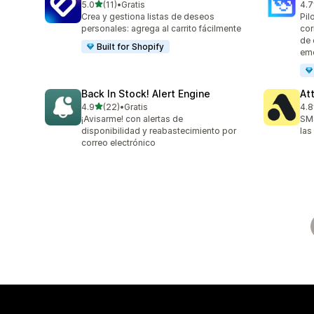
de 5 estrellas
5.0
(11)
•
Gratis
4.7
11 reseñas en total
169
Crea y gestiona listas de deseos
Pil
personales: agrega al carrito fácilmente
cor
de 
Built for Shopify
em
Back In Stock! Alert Engine
At
de 5 estrellas
4.9
(22)
•
Gratis
4.8
22 reseñas en total
106
¡Avisarme! con alertas de
SMS
disponibilidad y reabastecimiento por
las
correo electrónico