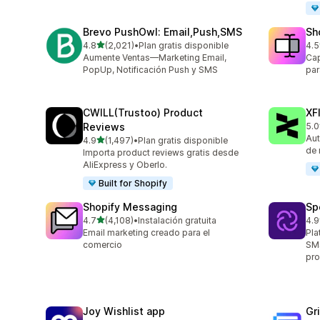
Brevo PushOwl: Email,Push,SMS
Sh
de 5 estrellas
4.8
(2,021)
•
Plan gratis disponible
4.5
2021 reseñas en total
664
Aumente Ventas—Marketing Email,
Cap
PopUp, Notificación Push y SMS
par
CWILL(Trustoo) Product
XF
Reviews
5.0
48 
Aut
de 5 estrellas
4.9
(1,497)
•
Plan gratis disponible
1497 reseñas en total
de 
Importa product reviews gratis desde
AliExpress y Oberlo.
Built for Shopify
Shopify Messaging
Sp
de 5 estrellas
4.7
(4,108)
•
Instalación gratuita
4.9
4108 reseñas en total
30 
Email marketing creado para el
Pla
comercio
SMS
pro
Joy Wishlist app
Gr