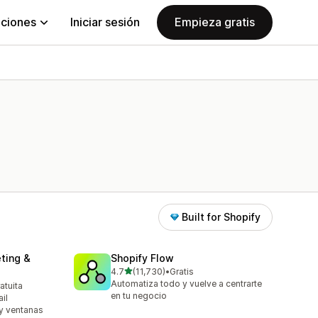
aciones
Iniciar sesión
Empieza gratis
Built for Shopify
ting &
Shopify Flow
de 5 estrellas
4.7
(11,730)
•
Gratis
11730 reseñas en total
Automatiza todo y vuelve a centrarte
atuita
en tu negocio
il
 y ventanas