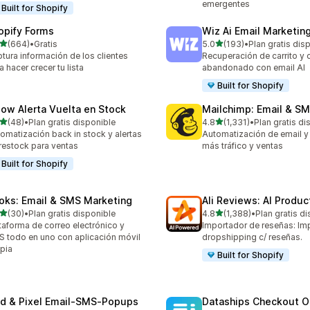
emergentes
Built for Shopify
opify Forms
Wiz Ai Email Marketing
de 5 estrellas
de 5 estrellas
(664)
•
Gratis
5.0
(193)
•
Plan gratis dis
 reseñas en total
193 reseñas en total
tura información de los clientes
Recuperación de carrito y
a hacer crecer tu lista
abandonado con email AI
Built for Shopify
low Alerta Vuelta en Stock
Mailchimp: Email & S
de 5 estrellas
de 5 estrellas
(48)
•
Plan gratis disponible
4.8
(1,331)
•
Plan gratis di
reseñas en total
1331 reseñas en total
omatización back in stock y alertas
Automatización de email y
restock para ventas
más tráfico y ventas
Built for Shopify
oks: Email & SMS Marketing
Ali Reviews: AI Produ
de 5 estrellas
de 5 estrellas
(30)
•
Plan gratis disponible
4.8
(1,388)
•
Plan gratis d
reseñas en total
1388 reseñas en total
taforma de correo electrónico y
Importador de reseñas: Im
 todo en uno con aplicación móvil
dropshipping c/ reseñas.
pia
Built for Shopify
id & Pixel Email‑SMS‑Popups
Dataships Checkout O