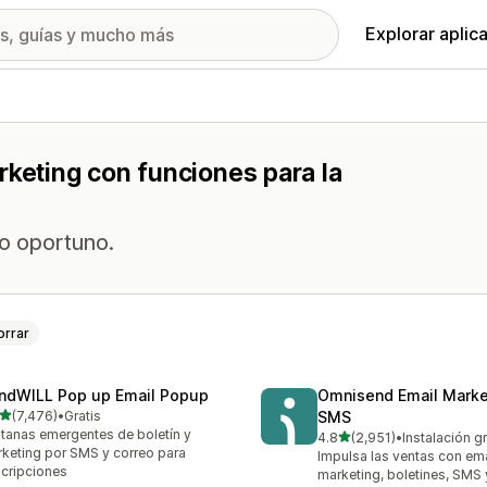
Explorar aplic
rketing con funciones para la
o oportuno.
orrar
ndWILL Pop up Email Popup
Omnisend Email Marke
de 5 estrellas
(7,476)
•
Gratis
SMS
6 reseñas en total
tanas emergentes de boletín y
de 5 estrellas
4.8
(2,951)
•
Instalación gr
2951 reseñas en total
keting por SMS y correo para
Impulsa las ventas con ema
cripciones
marketing, boletines, SMS