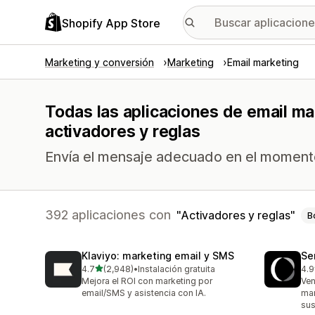
Shopify App Store
Marketing y conversión
Marketing
Email marketing
Todas las aplicaciones de email ma
activadores y reglas
Envía el mensaje adecuado en el moment
392 aplicaciones con
Activadores y reglas
B
Klaviyo: marketing email y SMS
Se
de 5 estrellas
4.7
(2,948)
•
Instalación gratuita
4.9
2948 reseñas en total
747
Mejora el ROI con marketing por
Ven
email/SMS y asistencia con IA.
mar
sus