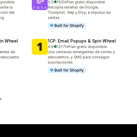
de 5 estrellas
sponible
5.0
(50)
•
Plan gratis disponible
50 reseñas en total
ante la
Recopila reseñas de Google,
ación del
Trustpilot, Yelp y Etsy, e impulsa las
ing
ventas
Built for Shopify
in Wheel
1CP: Email Popups & Spin Wheel
de 5 estrellas
4.9
(217)
•
Plan gratis disponible
217 reseñas en total
entes de
Usa ventanas emergentes de correo y
y descuento
descuentos, y SMS para conseguir
suscripciones
Built for Shopify