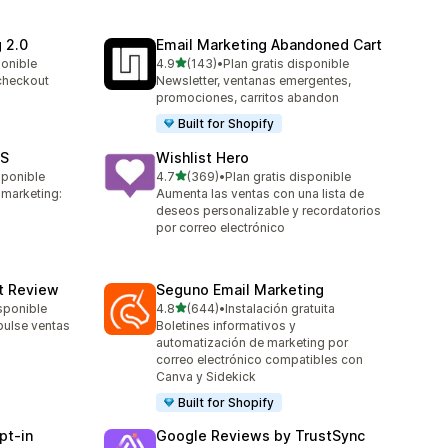
 2.0
Email Marketing Abandoned Cart
de 5 estrellas
ponible
4.9
(143)
•
Plan gratis disponible
143 reseñas en total
 checkout
Newsletter, ventanas emergentes,
promociones, carritos abandon
Built for Shopify
MS
Wishlist Hero
de 5 estrellas
sponible
4.7
(369)
•
Plan gratis disponible
369 reseñas en total
 marketing:
Aumenta las ventas con una lista de
deseos personalizable y recordatorios
por correo electrónico
ct Review
Seguno Email Marketing
de 5 estrellas
isponible
4.8
(644)
•
Instalación gratuita
644 reseñas en total
pulse ventas
Boletines informativos y
automatización de marketing por
correo electrónico compatibles con
Canva y Sidekick
Built for Shopify
pt‑in
Google Reviews by TrustSync