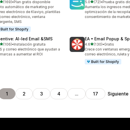
de 5 estrellas
de 5 estrellas
(169)
•
Plan gratis disponible
5.0
(72)
•
Prueba gratis di
 reseñas en total
72 reseñas en total
oto automático de marketing por
Aumenta los ingresos medi
reo electrónico de Klaviyo, plantillas
optimización de la recopil
correo electrónico, ventana
consentimiento de market
ergente, SMS
Built for Shopify
tentive: AI‑led Email &SMS
EA • Email Popup & Sp
de 5 estrellas
de 5 estrellas
(106)
•
Instalación gratuita
4.6
(130)
•
Gratis
 reseñas en total
130 reseñas en total
 y correo electrónico que ayudan a
Crece con ventanas emerg
 marcas a aumentar el ROI
correo electrónico, ruleta 
Built for Shopify
Siguiente
1
2
3
4
…
17