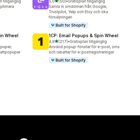
av 5 stjärnor
n tillgänglig
5,0
(50)
•
Gratisplan tillgänglig
50 recensioner totalt
optimera
Samla in omdömen från Google,
Trustpilot, Yelp och Etsy och öka
försäljningen
Built for Shopify
in Wheel
1CP: Email Popups & Spin Wheel
av 5 stjärnor
4,9
(217)
•
Gratisplan tillgänglig
217 recensioner totalt
opuper,
Använd popup-fönster för e-post, sms
battpopuper
och rabatter för e-postregistreringar
Built for Shopify