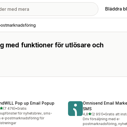
Bläddra b
postmarknadsföring
g med funktioner för utlösare och
ndWILL Pop up Email Popup
Omnisend Email Marke
av 5 stjärnor
(7 476)
•
Gratis
SMS
6 recensioner totalt
upfönster för nyhetsbrev, sms-
av 5 stjärnor
4,8
(2 951)
•
Gratis att inst
2951 recensioner totalt
 e-postmarknadsföring för
Driv försäljning med e-
istreringar
postmarknadsföring, nyhe