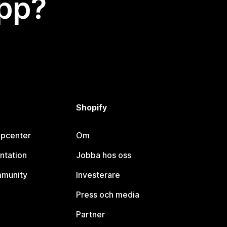
app?
Shopify
lpcenter
Om
ntation
Jobba hos oss
mmunity
Investerare
Press och media
Partner