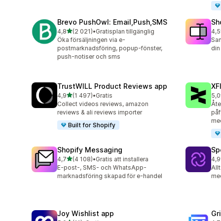
Brevo PushOwl: Email,Push,SMS
Sh
av 5 stjärnor
4,8
(2 021)
•
Gratisplan tillgänglig
4,5
2021 recensioner totalt
664
Öka försäljningen via e-
Sam
postmarknadsföring, popup-fönster,
din
push-notiser och sms
TrustWILL Product Reviews app
XF
av 5 stjärnor
4,9
(1 497)
•
Gratis
5,0
1497 recensioner totalt
48 
Collect videos reviews, amazon
Åte
reviews & ali reviews importer
påf
me
Built for Shopify
Shopify Messaging
Sp
av 5 stjärnor
4,7
(4 108)
•
Gratis att installera
4,9
4108 recensioner totalt
30 
E-post-, SMS- och WhatsApp-
All
marknadsföring skapad för e-handel
me
Joy Wishlist app
Gr