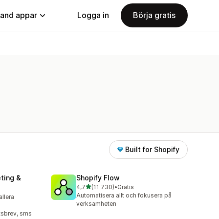
land appar
Logga in
Börja gratis
Built for Shopify
ting &
Shopify Flow
av 5 stjärnor
4,7
(11 730)
•
Gratis
11730 recensioner totalt
Automatisera allt och fokusera på
allera
verksamheten
tsbrev, sms