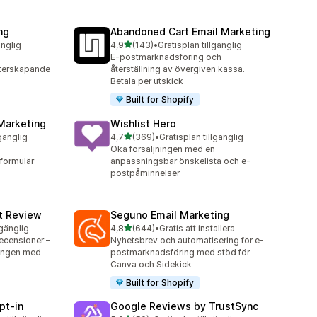
ng
Abandoned Cart Email Marketing
av 5 stjärnor
änglig
4,9
(143)
•
Gratisplan tillgänglig
143 recensioner totalt
E-postmarknadsföring och
terskapande
återställning av övergiven kassa.
Betala per utskick
Built for Shopify
Marketing
Wishlist Hero
av 5 stjärnor
lgänglig
4,7
(369)
•
Gratisplan tillgänglig
369 recensioner totalt
Öka försäljningen med en
formulär
anpassningsbar önskelista och e-
postpåminnelser
ct Review
Seguno Email Marketing
av 5 stjärnor
lgänglig
4,8
(644)
•
Gratis att installera
644 recensioner totalt
ecensioner –
Nyhetsbrev och automatisering för e-
ningen med
postmarknadsföring med stöd för
Canva och Sidekick
Built for Shopify
pt‑in
Google Reviews by TrustSync