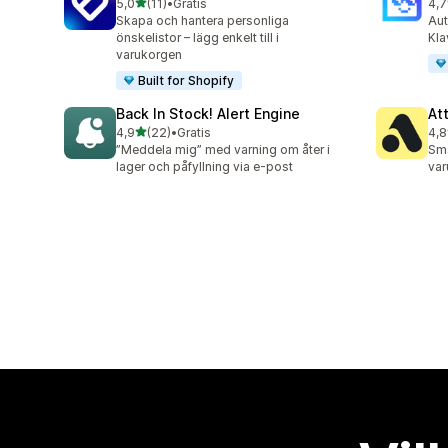
av 5 stjärnor
5,0
(11)
•
Gratis
4,7
11 recensioner totalt
169
Skapa och hantera personliga
Aut
önskelistor – lägg enkelt till i
Kla
varukorgen
Built for Shopify
Back In Stock! Alert Engine
At
av 5 stjärnor
4,9
(22)
•
Gratis
4,8
22 recensioner totalt
106
”Meddela mig” med varning om åter i
Sms
lager och påfyllning via e-post
var