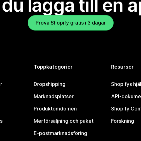
l du lägga till en 
Prova Shopify gratis i 3 dagar
Toppkategorier
Resurser
r
Dropshipping
Shopifys hjä
Marknadsplatser
API-dokume
Produktomdömen
Shopify Co
s
Merförsäljning och paket
Forskning
E-postmarknadsföring