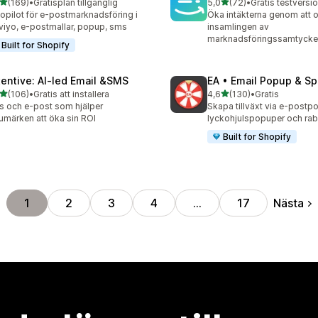
av 5 stjärnor
av 5 stjärnor
(169)
•
Gratisplan tillgänglig
5,0
(72)
•
Gratis testversio
 recensioner totalt
72 recensioner totalt
opilot för e-postmarknadsföring i
Öka intäkterna genom att 
viyo, e-postmallar, popup, sms
insamlingen av
marknadsföringssamtycke
Built for Shopify
tentive: AI‑led Email &SMS
EA • Email Popup & Sp
av 5 stjärnor
av 5 stjärnor
(106)
•
Gratis att installera
4,6
(130)
•
Gratis
 recensioner totalt
130 recensioner totalt
 och e-post som hjälper
Skapa tillväxt via e-postp
umärken att öka sin ROI
lyckohjulspopuper och ra
Built for Shopify
Nästa
1
2
3
4
…
17