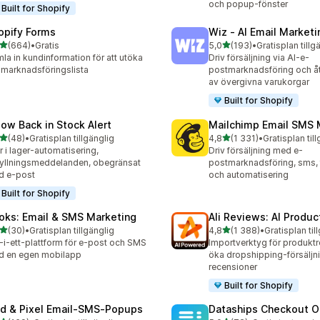
och popup-fönster
Built for Shopify
opify Forms
Wiz ‑ AI Email Marketi
av 5 stjärnor
av 5 stjärnor
(664)
•
Gratis
5,0
(193)
•
Gratisplan tillg
 recensioner totalt
193 recensioner totalt
la in kundinformation för att utöka
Driv försäljning via AI-e-
 marknadsföringslista
postmarknadsföring och å
av övergivna varukorgar
Built for Shopify
low Back in Stock Alert
Mailchimp Email SMS 
av 5 stjärnor
av 5 stjärnor
(48)
•
Gratisplan tillgänglig
4,8
(1 331)
•
Gratisplan til
recensioner totalt
1331 recensioner totalt
r i lager-automatisering,
Driv försäljning med e-
yllningsmeddelanden, obegränsat
postmarknadsföring, sms, 
d e-post
och automatisering
Built for Shopify
oks: Email & SMS Marketing
Ali Reviews: AI Produ
av 5 stjärnor
av 5 stjärnor
(30)
•
Gratisplan tillgänglig
4,8
(1 388)
•
Gratisplan til
recensioner totalt
1388 recensioner totalt
t-i-ett-plattform för e-post och SMS
Importverktyg för produktr
d en egen mobilapp
öka dropshipping-försälj
recensioner
Built for Shopify
id & Pixel Email‑SMS‑Popups
Dataships Checkout O