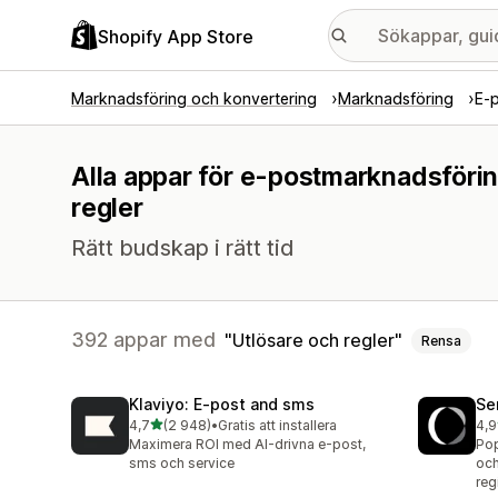
Shopify App Store
Marknadsföring och konvertering
Marknadsföring
E-
Alla appar för e-postmarknadsförin
regler
Rätt budskap i rätt tid
392 appar med
Utlösare och regler
Rensa
Klaviyo: E‑post and sms
Se
av 5 stjärnor
4,7
(2 948)
•
Gratis att installera
4,9
2948 recensioner totalt
747
Maximera ROI med AI-drivna e-post,
Pop
sms och service
och
reg