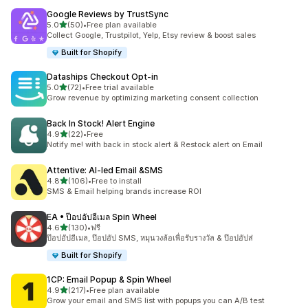
Google Reviews by TrustSync
เต็ม 5 ดาว
5.0
(50)
•
Free plan available
ทั้งหมด 50 รีวิว
Collect Google, Trustpilot, Yelp, Etsy review & boost sales
Built for Shopify
Dataships Checkout Opt‑in
เต็ม 5 ดาว
5.0
(72)
•
Free trial available
ทั้งหมด 72 รีวิว
Grow revenue by optimizing marketing consent collection
Back In Stock! Alert Engine
เต็ม 5 ดาว
4.9
(22)
•
Free
ทั้งหมด 22 รีวิว
Notify me! with back in stock alert & Restock alert on Email
Attentive: AI‑led Email &SMS
เต็ม 5 ดาว
4.8
(106)
•
Free to install
ทั้งหมด 106 รีวิว
SMS & Email helping brands increase ROI
EA • ป๊อปอัปอีเมล Spin Wheel
เต็ม 5 ดาว
4.6
(130)
•
ฟรี
ทั้งหมด 130 รีวิว
ป๊อปอัปอีเมล, ป๊อปอัป SMS, หมุนวงล้อเพื่อรับรางวัล & ป๊อปอัปส่
Built for Shopify
1CP: Email Popup & Spin Wheel
เต็ม 5 ดาว
4.9
(217)
•
Free plan available
ทั้งหมด 217 รีวิว
Grow your email and SMS list with popups you can A/B test