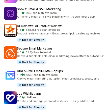
Spoks: Email & SMS Marketing
เต็ม 5 ดาว
4.9
(30)
•
Free plan available
ทั้งหมด 30 รีวิว
All-in-one email and SMS platform with it's own mobile app
Ali Reviews: AI Product Review
เต็ม 5 ดาว
4.8
(1,383)
•
Free plan available
ทั้งหมด 1383 รีวิว
Product reviews importer - Boost dropshipping sales w/ reviews
Built for Shopify
Seguno Email Marketing
เต็ม 5 ดาว
4.8
(643)
•
Free to install
ทั้งหมด 643 รีวิว
Canva & Sidekick-able email marketing newsletters & automation
Built for Shopify
Grid & Pixel Email‑SMS‑Popups
เต็ม 5 ดาว
4.7
(169)
•
Free plan available
ทั้งหมด 169 รีวิว
Klaviyo email marketing autopilot, email templates, popup, sms
Built for Shopify
Joy Wishlist app
เต็ม 5 ดาว
5.0
(11)
•
Free
ทั้งหมด 11 รีวิว
Create and manage personal wishlists - Easily add to cart
Built for Shopify