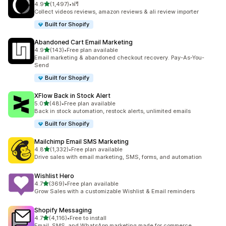
เต็ม 5 ดาว
4.9
(1,497)
•
ฟรี
ทั้งหมด 1497 รีวิว
Collect videos reviews, amazon reviews & ali review importer
Built for Shopify
Abandoned Cart Email Marketing
เต็ม 5 ดาว
4.9
(143)
•
Free plan available
ทั้งหมด 143 รีวิว
Email marketing & abandoned checkout recovery. Pay-As-You-
Send
Built for Shopify
XFlow Back in Stock Alert
เต็ม 5 ดาว
5.0
(48)
•
Free plan available
ทั้งหมด 48 รีวิว
Back in stock automation, restock alerts, unlimited emails
Built for Shopify
Mailchimp Email SMS Marketing
เต็ม 5 ดาว
4.8
(1,332)
•
Free plan available
ทั้งหมด 1332 รีวิว
Drive sales with email marketing, SMS, forms, and automation
Wishlist Hero
เต็ม 5 ดาว
4.7
(369)
•
Free plan available
ทั้งหมด 369 รีวิว
Grow Sales with a customizable Wishlist & Email reminders
Shopify Messaging
เต็ม 5 ดาว
4.7
(4,116)
•
Free to install
ทั้งหมด 4116 รีวิว
Email, SMS, and WhatsApp marketing made for commerce