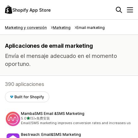
Shopify App Store
Marketing y conversión
Marketing
Email marketing
Aplicaciones de email marketing
Envía el mensaje adecuado en el momento
oportuno.
390 aplicaciones
Built for Shopify
MambaSMS Email &SMS Marketing
de 5 estrellas
5.0
(5)
•
免费安装
5 reseñas en total
Email/SMS marketing improves conversion rates and increases us
Bestreach: Email&SMS Marketing