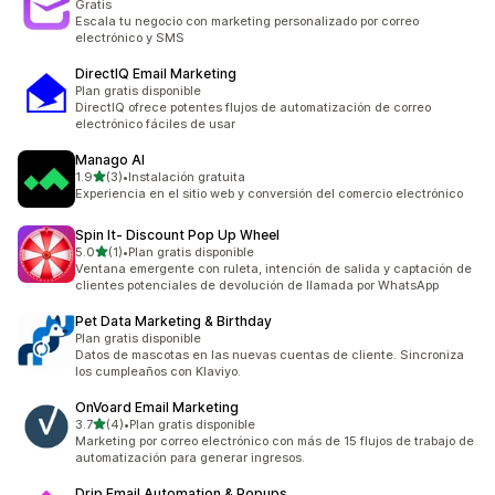
Gratis
Escala tu negocio con marketing personalizado por correo
electrónico y SMS
DirectIQ Email Marketing
Plan gratis disponible
DirectIQ ofrece potentes flujos de automatización de correo
electrónico fáciles de usar
Manago AI
de 5 estrellas
1.9
(3)
•
Instalación gratuita
3 reseñas en total
Experiencia en el sitio web y conversión del comercio electrónico
Spin It‑ Discount Pop Up Wheel
de 5 estrellas
5.0
(1)
•
Plan gratis disponible
1 reseñas en total
Ventana emergente con ruleta, intención de salida y captación de
clientes potenciales de devolución de llamada por WhatsApp
Pet Data Marketing & Birthday
Plan gratis disponible
Datos de mascotas en las nuevas cuentas de cliente. Sincroniza
los cumpleaños con Klaviyo.
OnVoard Email Marketing
de 5 estrellas
3.7
(4)
•
Plan gratis disponible
4 reseñas en total
Marketing por correo electrónico con más de 15 flujos de trabajo de
automatización para generar ingresos.
Drip Email Automation & Popups