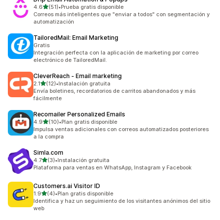
de 5 estrellas
4.6
(51)
•
Prueba gratis disponible
51 reseñas en total
Correos más inteligentes que "enviar a todos" con segmentación y
automatización
TailoredMail: Email Marketing
Gratis
Integración perfecta con la aplicación de marketing por correo
electrónico de TailoredMail.
CleverReach ‑ Email marketing
de 5 estrellas
2.1
(12)
•
Instalación gratuita
12 reseñas en total
Envía boletines, recordatorios de carritos abandonados y más
fácilmente
Recomailer Personalized Emails
de 5 estrellas
4.9
(10)
•
Plan gratis disponible
10 reseñas en total
Impulsa ventas adicionales con correos automatizados posteriores
a la compra
Simla.com
de 5 estrellas
4.7
(3)
•
Instalación gratuita
3 reseñas en total
Plataforma para ventas en WhatsApp, Instagram y Facebook
Customers.ai Visitor ID
de 5 estrellas
1.9
(4)
•
Plan gratis disponible
4 reseñas en total
Identifica y haz un seguimiento de los visitantes anónimos del sitio
web