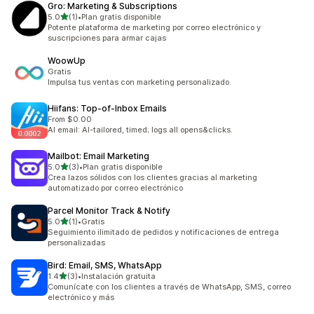
Gro: Marketing & Subscriptions
de 5 estrellas
5.0
(1)
•
Plan gratis disponible
1 reseñas en total
Potente plataforma de marketing por correo electrónico y
suscripciones para armar cajas
WoowUp
Gratis
Impulsa tus ventas con marketing personalizado.
Hiifans: Top‑of‑Inbox Emails
From $0.00
AI email: AI-tailored, timed; logs all opens&clicks.
Mailbot: Email Marketing
de 5 estrellas
5.0
(3)
•
Plan gratis disponible
3 reseñas en total
Crea lazos sólidos con los clientes gracias al marketing
automatizado por correo electrónico
Parcel Monitor Track & Notify
de 5 estrellas
5.0
(1)
•
Gratis
1 reseñas en total
Seguimiento ilimitado de pedidos y notificaciones de entrega
personalizadas
Bird: Email, SMS, WhatsApp
de 5 estrellas
1.4
(3)
•
Instalación gratuita
3 reseñas en total
Comunícate con los clientes a través de WhatsApp, SMS, correo
electrónico y más