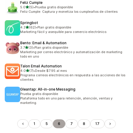
Feliz Cumple
de 5 estrellas
5.0
(5)
•
Prueba gratis disponible
5 reseñas en total
Feliz Cumple: Captura y monetiza los cumpleaños de clientes
Springbot
de 5 estrellas
4.3
(62)
•
Plan gratis disponible
62 reseñas en total
Marketing fácil y asequible para comercio electrónico.
Bento: Email & Automation
de 5 estrellas
3.7
(3)
•
Plan gratis disponible
3 reseñas en total
Marketing por correo electrónico y automatización de marketing
todo en uno
Talon Email Automation
de 5 estrellas
4.0
(7)
•
Desde $7.95 al mes
7 reseñas en total
Programa correos electrónicos en respuesta a las acciones de los
clientes.
Gleantap: All‑in‑one Messaging
Prueba gratis disponible
Plataforma todo en uno para retención, atención, ventas y
marketing.
1
5
6
7
8
17