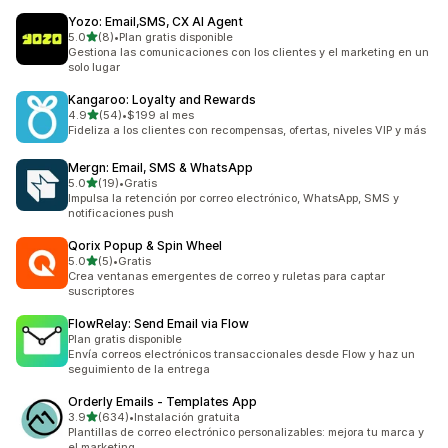
Yozo: Email,SMS, CX AI Agent
de 5 estrellas
5.0
(8)
•
Plan gratis disponible
8 reseñas en total
Gestiona las comunicaciones con los clientes y el marketing en un
solo lugar
Kangaroo: Loyalty and Rewards
de 5 estrellas
4.9
(54)
•
$199 al mes
54 reseñas en total
Fideliza a los clientes con recompensas, ofertas, niveles VIP y más
Mergn: Email, SMS & WhatsApp
de 5 estrellas
5.0
(19)
•
Gratis
19 reseñas en total
Impulsa la retención por correo electrónico, WhatsApp, SMS y
notificaciones push
Qorix Popup & Spin Wheel
de 5 estrellas
5.0
(5)
•
Gratis
5 reseñas en total
Crea ventanas emergentes de correo y ruletas para captar
suscriptores
FlowRelay: Send Email via Flow
Plan gratis disponible
Envía correos electrónicos transaccionales desde Flow y haz un
seguimiento de la entrega
Orderly Emails ‑ Templates App
de 5 estrellas
3.9
(634)
•
Instalación gratuita
634 reseñas en total
Plantillas de correo electrónico personalizables: mejora tu marca y
el marketing