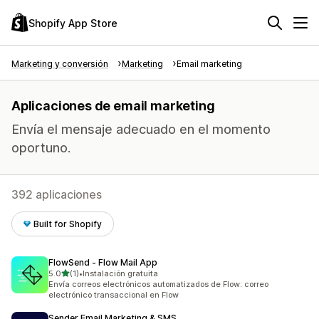
Shopify App Store
Marketing y conversión
Marketing
Email marketing
Aplicaciones de email marketing
Envía el mensaje adecuado en el momento
oportuno.
392 aplicaciones
Built for Shopify
FlowSend ‑ Flow Mail App
de 5 estrellas
5.0
(1)
•
Instalación gratuita
1 reseñas en total
Envía correos electrónicos automatizados de Flow: correo
electrónico transaccional en Flow
Sender Email Marketing & SMS