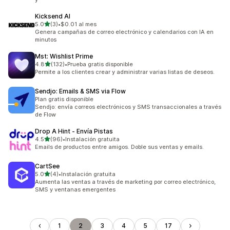
Kicksend AI
de 5 estrellas
5.0
(3)
•
$0.01 al mes
3 reseñas en total
Genera campañas de correo electrónico y calendarios con IA en
minutos
Mst: Wishlist Prime
de 5 estrellas
4.8
(132)
•
Prueba gratis disponible
132 reseñas en total
Permite a los clientes crear y administrar varias listas de deseos.
Sendjo: Emails & SMS via Flow
Plan gratis disponible
Sendjo: envía correos electrónicos y SMS transaccionales a través
de Flow
Drop A Hint ‑ Envía Pistas
de 5 estrellas
4.5
(96)
•
Instalación gratuita
96 reseñas en total
Emails de productos entre amigos. Doble sus ventas y emails.
CartSee
de 5 estrellas
5.0
(4)
•
Instalación gratuita
4 reseñas en total
Aumenta las ventas a través de marketing por correo electrónico,
SMS y ventanas emergentes
1
2
3
4
5
17