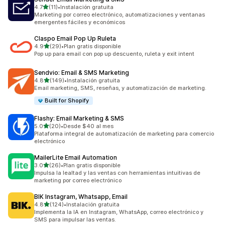
de 5 estrellas
4.7
(11)
•
Instalación gratuita
11 reseñas en total
Marketing por correo electrónico, automatizaciones y ventanas
emergentes fáciles y económicos
Claspo Email Pop Up Ruleta
de 5 estrellas
4.9
(29)
•
Plan gratis disponible
29 reseñas en total
Pop up para email con pop up descuento, ruleta y exit intent
Sendvio: Email & SMS Marketing
de 5 estrellas
4.8
(149)
•
Instalación gratuita
149 reseñas en total
Email marketing, SMS, reseñas, y automatización de marketing.
Built for Shopify
Flashy: Email Marketing & SMS
de 5 estrellas
5.0
(20)
•
Desde $40 al mes
20 reseñas en total
Plataforma integral de automatización de marketing para comercio
electrónico
MailerLite Email Automation
de 5 estrellas
3.0
(26)
•
Plan gratis disponible
26 reseñas en total
Impulsa la lealtad y las ventas con herramientas intuitivas de
marketing por correo electrónico
BIK Instagram, Whatsapp, Email
de 5 estrellas
4.8
(124)
•
Instalación gratuita
124 reseñas en total
Implementa la IA en Instagram, WhatsApp, correo electrónico y
SMS para impulsar las ventas.