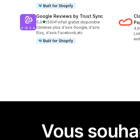
Built for Shopify
Google Reviews by Trust.Sync
Cl
étoile(s) sur 5
5,0
(50)
•
Forfait gratuit disponible
Po
50 avis au total
Obtenez plus d'avis Google, d'avis
4,9
29 
Etsy, d'avis Facebook,etc
Lis
exi
Built for Shopify
Vous souhai