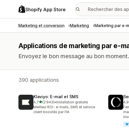
Shopify App Store
Marketing et conversion
Marketing
Marketing par e-m
Applications de marketing par e-ma
Envoyez le bon message au bon moment.
390 applications
Klaviyo: E‑mail et SMS
Se
étoile(s) sur 5
4,7
(2 943)
•
Installation gratuite
4,9
2943 avis au total
747
Meilleur ROI : e-mails, SMS et service
Fen
client boostés par l’IA
mar
ins