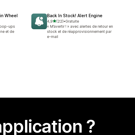
in Wheel
Back In Stock! Alert Engine
étoile(s) sur 5
4,9
(22)
•
Gratuite
22 avis au total
 pop-ups
« M’avertir ! » avec alertes de retour en
une et de
stock et de réapprovisionnement par
e-mail
pplication ?