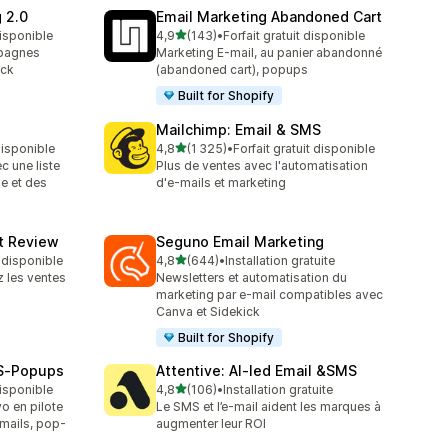
 2.0
Email Marketing Abandoned Cart
étoile(s) sur 5
disponible
4,9
(143)
•
Forfait gratuit disponible
143 avis au total
mpagnes
Marketing E-mail, au panier abandonné
eck
(abandoned cart), popups
Built for Shopify
Mailchimp: Email & SMS
étoile(s) sur 5
 disponible
4,8
(1 325)
•
Forfait gratuit disponible
1325 avis au total
 une liste
Plus de ventes avec l'automatisation
e et des
d'e-mails et marketing
ct Review
Seguno Email Marketing
étoile(s) sur 5
t disponible
4,8
(644)
•
Installation gratuite
644 avis au total
z les ventes
Newsletters et automatisation du
marketing par e-mail compatibles avec
Canva et Sidekick
Built for Shopify
MS‑Popups
Attentive: AI‑led Email &SMS
étoile(s) sur 5
disponible
4,8
(106)
•
Installation gratuite
106 avis au total
o en pilote
Le SMS et l’e-mail aident les marques à
mails, pop-
augmenter leur ROI