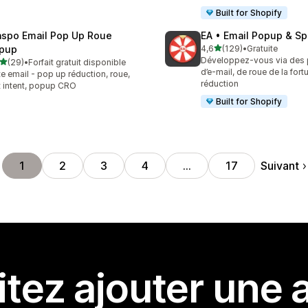
Built for Shopify
aspo Email Pop Up Roue
EA • Email Popup & Sp
étoile(s) sur 5
pup
4,6
(129)
•
Gratuite
129 avis au total
Développez-vous via des
étoile(s) sur 5
(29)
•
Forfait gratuit disponible
avis au total
d’e-mail, de roue de la fort
te email - pop up réduction, roue,
réduction
t intent, popup CRO
Built for Shopify
Suivant
1
2
3
4
…
17
tez ajouter une a