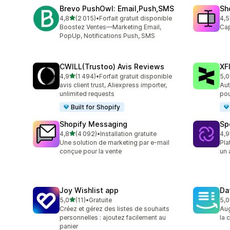
Brevo PushOwl: Email,Push,SMS
Sh
étoile(s) sur 5
4,8
(2 015)
•
Forfait gratuit disponible
4,5
2015 avis au total
662
Boostez Ventes—Marketing Email,
Cap
PopUp, Notifications Push, SMS
CWILL(Trustoo) Avis Reviews
XF
étoile(s) sur 5
4,9
(1 494)
•
Forfait gratuit disponible
5,0
1494 avis au total
46 
avis client trust, Aliexpress importer,
Aut
unlimited requests
pou
Built for Shopify
Shopify Messaging
Sp
étoile(s) sur 5
4,8
(4 092)
•
Installation gratuite
4,9
4092 avis au total
31 
Une solution de marketing par e-mail
Pla
conçue pour la vente
un 
Joy Wishlist app
Da
étoile(s) sur 5
5,0
(11)
•
Gratuite
5,0
11 avis au total
72 
Créez et gérez des listes de souhaits
Aug
personnelles : ajoutez facilement au
la 
panier