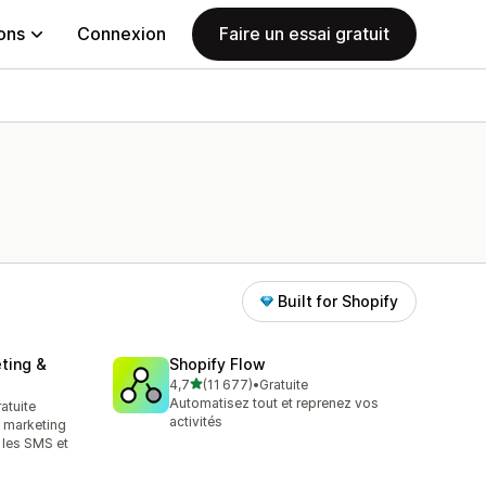
ions
Connexion
Faire un essai gratuit
Built for Shopify
ting &
Shopify Flow
étoile(s) sur 5
4,7
(11 677)
•
Gratuite
11677 avis au total
Automatisez tout et reprenez vos
ratuite
activités
e marketing
, les SMS et