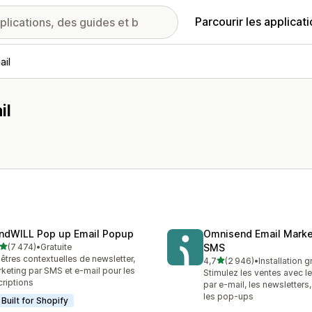
Parcourir les applicat
ail
il
ndWILL Pop up Email Popup
Omnisend Email Marke
étoile(s) sur 5
(7 474)
•
Gratuite
SMS
4 avis au total
êtres contextuelles de newsletter,
étoile(s) sur 5
4,7
(2 946)
•
Installation g
2946 avis au total
keting par SMS et e-mail pour les
Stimulez les ventes avec l
criptions
par e-mail, les newsletters
les pop-ups
Built for Shopify