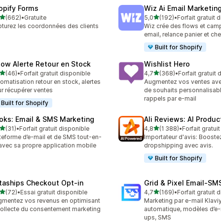
opify Forms
Wiz Ai Email Marketing
étoile(s) sur 5
étoile(s) sur 5
(662)
•
Gratuite
5,0
(192)
•
Forfait gratuit 
 avis au total
192 avis au total
turez les coordonnées des clients
Wiz crée des flows et ca
email, relance panier et ch
Built for Shopify
low Alerte Retour en Stock
Wishlist Hero
étoile(s) sur 5
étoile(s) sur 5
(46)
•
Forfait gratuit disponible
4,7
(368)
•
Forfait gratuit
avis au total
368 avis au total
omatisation retour en stock, alertes
Augmentez vos ventes avec
r récupérer ventes
de souhaits personnalisabl
rappels par e-mail
Built for Shopify
oks: Email & SMS Marketing
Ali Reviews: AI Produ
étoile(s) sur 5
étoile(s) sur 5
(31)
•
Forfait gratuit disponible
4,8
(1 388)
•
Forfait gratui
avis au total
1388 avis au total
teforme d’e-mail et de SMS tout-en-
Importateur d'avis: Booste
avec sa propre application mobile
dropshipping avec avis.
Built for Shopify
taships Checkout Opt‑in
Grid & Pixel Email‑S
étoile(s) sur 5
étoile(s) sur 5
(72)
•
Essai gratuit disponible
4,7
(169)
•
Forfait gratuit 
avis au total
169 avis au total
mentez vos revenus en optimisant
Marketing par e-mail Klaviy
collecte du consentement marketing
automatique, modèles d’e-
ups, SMS