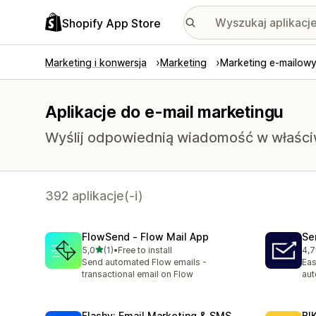
Shopify App Store
Marketing i konwersja
Marketing
Marketing e-mailow
Aplikacje do e-mail marketingu
Wyślij odpowiednią wiadomość w właściw
392 aplikacje(-i)
FlowSend ‑ Flow Mail App
Se
na 5 gwiazdek
5,0
(1)
•
Free to install
4,7
Łączna liczba recenzji: 1
Łąc
Send automated Flow emails -
Eas
transactional email on Flow
au
Flashy: Email Marketing & SMS
BI