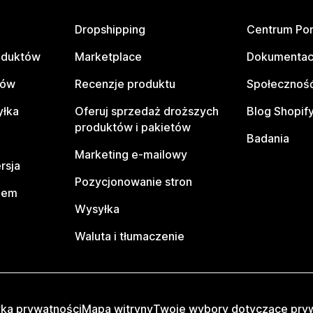
Dropshipping
Centrum Po
oduktów
Marketplace
Dokumentac
tów
Recenzje produktu
Społeczność
yłka
Oferuj sprzedaż droższych
Blog Shopif
produktów i pakietów
Badania
Marketing e-mailowy
rsja
Pozycjonowanie stron
pem
Wysyłka
Waluta i tłumaczenie
yka prywatności
Mapa witryny
Twoje wybory dotyczące pry