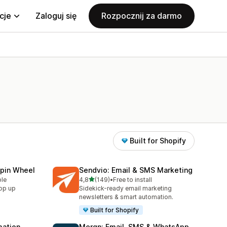
cje
Zaloguj się
Rozpocznij za darmo
Built for Shopify
Spin Wheel
Sendvio: Email & SMS Marketing
na 5 gwiazdek
ble
4,8
(149)
•
Free to install
Łączna liczba recenzji: 149
pop up
Sidekick-ready email marketing
newsletters & smart automation.
Built for Shopify
mation
Mergn: Email, SMS & WhatsApp