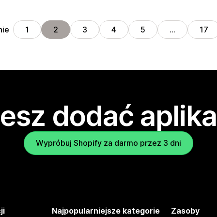
nie
1
2
3
4
5
…
17
esz dodać aplika
Wypróbuj Shopify za darmo przez 3 dni
ji
Najpopularniejsze kategorie
Zasoby