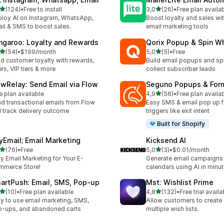
na 5 gwiazdek
na 5 gwiazdek
(124)
•
Free to install
3,0
(26)
•
Free plan availa
zna liczba recenzji: 124
Łączna liczba recenzji: 26
loy AI on Instagram, WhatsApp,
Boost loyalty and sales with
il & SMS to boost sales.
email marketing tools
ngaroo: Loyalty and Rewards
Qorix Popup & Spin W
na 5 gwiazdek
na 5 gwiazdek
(54)
•
$199/month
5,0
(5)
•
Free
zna liczba recenzji: 54
Łączna liczba recenzji: 5
ld customer loyalty with rewards,
Build email popups and sp
ers, VIP tiers & more
collect subscriber leads
owRelay: Send Email via Flow
Seguno Popups & For
na 5 gwiazdek
e plan available
4,9
(56)
•
Free plan availa
Łączna liczba recenzji: 56
d transactional emails from Flow
Easy SMS & email pop up f
 track delivery outcome
triggers like exit intent
Built for Shopify
nyEmail; Email Marketing
Kicksend AI
na 5 gwiazdek
na 5 gwiazdek
(76)
•
Free
5,0
(3)
•
$0.01/month
zna liczba recenzji: 76
Łączna liczba recenzji: 3
y Email Marketing for Your E-
Generate email campaigns
mmerce Store!
calendars using AI in minu
artPush: Email, SMS, Pop‑up
Mst: Wishlist Prime
na 5 gwiazdek
na 5 gwiazdek
(10)
•
Free plan available
4,8
(132)
•
Free trial availa
zna liczba recenzji: 10
Łączna liczba recenzji: 132
y to use email marketing, SMS,
Allow customers to creat
-ups, and abandoned carts
multiple wish lists.