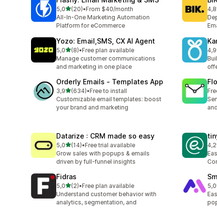
na 5 gwiazdek
5,0
(20)
•
From $40/month
4,8
Łączna liczba recenzji: 20
Łąc
All-In-One Marketing Automation
Dep
Platform for eCommerce
Ema
Yozo: Email,SMS, CX AI Agent
Ka
na 5 gwiazdek
5,0
(8)
•
Free plan available
4,9
Łączna liczba recenzji: 8
Łąc
Manage customer communications
Bui
and marketing in one place
off
Orderly Emails ‑ Templates App
Fl
na 5 gwiazdek
3,9
(634)
•
Free to install
Fre
Łączna liczba recenzji: 634
Customizable email templates: boost
Sen
your brand and marketing
and
Datarize : CRM made so easy
ti
na 5 gwiazdek
5,0
(14)
•
Free trial available
4,2
Łączna liczba recenzji: 14
Łąc
Grow sales with popups & emails
Eas
driven by full-funnel insights
Co
Fidras
Sm
na 5 gwiazdek
5,0
(2)
•
Free plan available
5,0
Łączna liczba recenzji: 2
Łąc
Understand customer behavior with
Eas
analytics, segmentation, and
pop