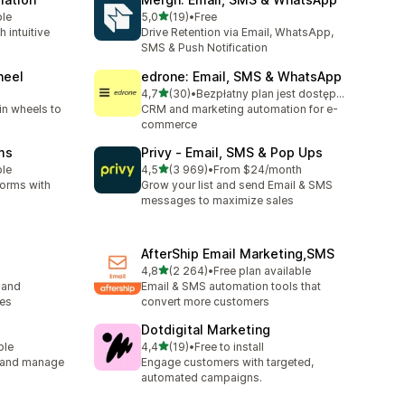
na 5 gwiazdek
ble
5,0
(19)
•
Free
Łączna liczba recenzji: 19
 intuitive
Drive Retention via Email, WhatsApp,
SMS & Push Notification
heel
edrone: Email, SMS & WhatsApp
na 5 gwiazdek
4,7
(30)
•
Bezpłatny plan jest dostępny
Łączna liczba recenzji: 30
in wheels to
CRM and marketing automation for e-
commerce
ms
Privy ‑ Email, SMS & Pop Ups
na 5 gwiazdek
ble
4,5
(3 969)
•
From $24/month
Łączna liczba recenzji: 3969
orms with
Grow your list and send Email & SMS
messages to maximize sales
AfterShip Email Marketing,SMS
na 5 gwiazdek
4,8
(2 264)
•
Free plan available
Łączna liczba recenzji: 2264
 and
Email & SMS automation tools that
tes
convert more customers
Dotdigital Marketing
na 5 gwiazdek
ble
4,4
(19)
•
Free to install
Łączna liczba recenzji: 19
e and manage
Engage customers with targeted,
automated campaigns.