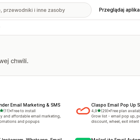
Przeglądaj aplika
y
ej chwili.
nder Email Marketing & SMS
Claspo Email Pop Up 
na 5 gwiazdek
na 5 gwiazdek
(11)
•
Free to install
4,9
(29)
•
Free plan availa
zna liczba recenzji: 11
Łączna liczba recenzji: 29
y and affordable email marketing,
Grow list - email pop up, 
tomations and popups
discount, wheel, exit intent
K Instagram, Whatsapp, Email
MailerLite Email Auto