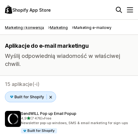
Shopify App Store
Marketing i konwersja
Marketing
Marketing e-mailowy
Aplikacje do e-mail marketingu
Wyślij odpowiednią wiadomość w właściwej
chwili.
15 aplikacje(-i)
Built for Shopify
SendWILL Pop up Email Popup
na 5 gwiazdek
4,9
(7 476)
•
Free
Łączna liczba recenzji: 7476
Newsletter pop-up windows, SMS & email marketing for sign-ups
Built for Shopify