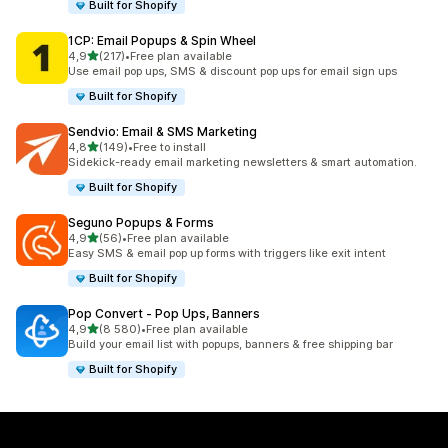
Built for Shopify
1CP: Email Popups & Spin Wheel
na 5 gwiazdek
4,9
(217)
•
Free plan available
Łączna liczba recenzji: 217
Use email pop ups, SMS & discount pop ups for email sign ups
Built for Shopify
Sendvio: Email & SMS Marketing
na 5 gwiazdek
4,8
(149)
•
Free to install
Łączna liczba recenzji: 149
Sidekick-ready email marketing newsletters & smart automation.
Built for Shopify
Seguno Popups & Forms
na 5 gwiazdek
4,9
(56)
•
Free plan available
Łączna liczba recenzji: 56
Easy SMS & email pop up forms with triggers like exit intent
Built for Shopify
Pop Convert ‑ Pop Ups, Banners
na 5 gwiazdek
4,9
(8 580)
•
Free plan available
Łączna liczba recenzji: 8580
Build your email list with popups, banners & free shipping bar
Built for Shopify