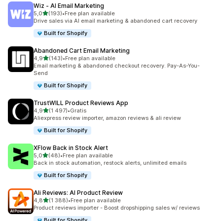
Wiz ‑ AI Email Marketing
na 5 gwiazdek
5,0
(193)
•
Free plan available
Łączna liczba recenzji: 193
Drive sales via AI email marketing & abandoned cart recovery
Built for Shopify
Abandoned Cart Email Marketing
na 5 gwiazdek
4,9
(143)
•
Free plan available
Łączna liczba recenzji: 143
Email marketing & abandoned checkout recovery. Pay-As-You-
Send
Built for Shopify
TrustWILL Product Reviews App
na 5 gwiazdek
4,9
(1 497)
•
Gratis
Łączna liczba recenzji: 1497
Aliexpress review importer, amazon reviews & ali review
Built for Shopify
XFlow Back in Stock Alert
na 5 gwiazdek
5,0
(48)
•
Free plan available
Łączna liczba recenzji: 48
Back in stock automation, restock alerts, unlimited emails
Built for Shopify
Ali Reviews: AI Product Review
na 5 gwiazdek
4,8
(1 388)
•
Free plan available
Łączna liczba recenzji: 1388
Product reviews importer - Boost dropshipping sales w/ reviews
Built for Shopify