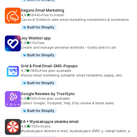
Seguno Email Marketing
na 5 gwiazdek
4,8
(644)
•
Free to install
Łączna liczba recenzji: 644
Canva & Sidekick-able email marketing newsletters & automation
Built for Shopify
Joy Wishlist app
na 5 gwiazdek
5,0
(11)
•
Free
Łączna liczba recenzji: 11
Create and manage personal wishlists - Easily add to cart
Built for Shopify
Grid & Pixel Email‑SMS‑Popups
na 5 gwiazdek
4,7
(169)
•
Free plan available
Łączna liczba recenzji: 169
Klaviyo email marketing autopilot, email templates, popup, sms
Built for Shopify
Google Reviews by TrustSync
na 5 gwiazdek
5,0
(50)
•
Free plan available
Łączna liczba recenzji: 50
Collect Google, Trustpilot, Yelp, Etsy review & boost sales
Built for Shopify
EA • Wyskakujące okienka email
na 5 gwiazdek
4,6
(130)
•
Gratis
Łączna liczba recenzji: 130
Wyskakujące okienko e-mail, wyskakujące SMS-y, zakręć kołem, a