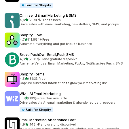
Built for Shopify
Omnisend Email Marketing & SMS
de 5 estrelas
4,8
(2.947)
•
Free to install
2947 total de avaliações
Drive sales with email marketing, newsletters, SMS, and popups
Shopify Flow
de 5 estrelas
4,7
(11.684)
•
Free
11684 total de avaliações
Automate everything and get back to business
Brevo PushOwl: Email,Push,SMS
de 5 estrelas
4,8
(2.017)
•
Plano gratuito disponível
2017 total de avaliações
Aumente Vendas: Email Marketing, PopUp, Notificações Push, SMS
Shopify Forms
de 5 estrelas
4,5
(663)
•
Free
663 total de avaliações
Capture customer information to grow your marketing list
Wiz ‑ AI Email Marketing
de 5 estrelas
5,0
(193)
•
Free plan available
193 total de avaliações
Drive sales via AI email marketing & abandoned cart recovery
Built for Shopify
Email Marketing Abandoned Cart
de 5 estrelas
4,9
(143)
•
Plano gratuito disponível
143 total de avaliações
Marketing por e-mail, web push, newsletter, pop-ups, automação