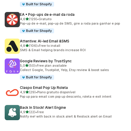
Built for Shopify
EA • Pop‑ups de e‑mail da roda
de 5 estrelas
4,6
(129)
•
Gratuito
129 total de avaliações
Pop-up de e-mail, pop-up de SMS, gire a roda para ganhar e pop
Built for Shopify
Attentive: AI‑led Email &SMS
de 5 estrelas
4,8
(106)
•
Free to install
106 total de avaliações
SMS & Email helping brands increase ROI
Google Reviews by TrustSync
de 5 estrelas
5,0
(50)
•
Free plan available
50 total de avaliações
Collect Google, Trustpilot, Yelp, Etsy review & boost sales
Built for Shopify
Claspo Email Pop Up Roleta
de 5 estrelas
4,9
(29)
•
Plano gratuito disponível
29 total de avaliações
Pop up para email com pop up desconto, roleta e exit intent
Back In Stock! Alert Engine
de 5 estrelas
4,9
(22)
•
Free
22 total de avaliações
Notify me! with back in stock alert & Restock alert on Email