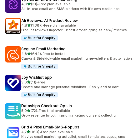
de 5 estrelas
4,9
(31)
•
Free plan available
31 total de avaliações
All-in-one email and SMS platform with it's own mobile app
Ali Reviews: AI Product Review
de 5 estrelas
4,8
(1.387)
•
Free plan available
1387 total de avaliações
Product reviews importer - Boost dropshipping sales w/ reviews
Built for Shopify
Seguno Email Marketing
de 5 estrelas
4,8
(644)
•
Free to install
644 total de avaliações
Canva & Sidekick-able email marketing newsletters & automation
Built for Shopify
Joy Wishlist app
de 5 estrelas
5,0
(11)
•
Free
11 total de avaliações
Create and manage personal wishlists - Easily add to cart
Built for Shopify
Dataships Checkout Opt‑in
de 5 estrelas
5,0
(72)
•
Free trial available
72 total de avaliações
Grow revenue by optimizing marketing consent collection
Grid & Pixel Email‑SMS‑Popups
de 5 estrelas
4,7
(169)
•
Free plan available
169 total de avaliações
Klaviyo email marketing autopilot, email templates, popup, sms