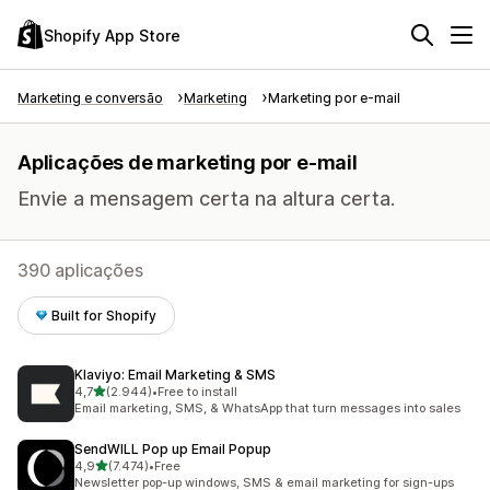
Shopify App Store
Marketing e conversão
Marketing
Marketing por e-mail
Aplicações de marketing por e-mail
Envie a mensagem certa na altura certa.
390 aplicações
Built for Shopify
Klaviyo: Email Marketing & SMS
de 5 estrelas
4,7
(2.944)
•
Free to install
2944 total de avaliações
Email marketing, SMS, & WhatsApp that turn messages into sales
SendWILL Pop up Email Popup
de 5 estrelas
4,9
(7.474)
•
Free
7474 total de avaliações
Newsletter pop-up windows, SMS & email marketing for sign-ups