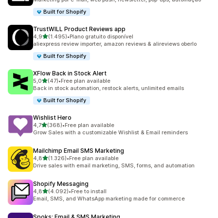
Built for Shopify
TrustWILL Product Reviews app
de 5 estrelas
4,9
(1.495)
•
Plano gratuito disponível
1495 total de avaliações
aliexpress review importer, amazon reviews & alireviews oberlo
Built for Shopify
XFlow Back in Stock Alert
de 5 estrelas
5,0
(47)
•
Free plan available
47 total de avaliações
Back in stock automation, restock alerts, unlimited emails
Built for Shopify
Wishlist Hero
de 5 estrelas
4,7
(368)
•
Free plan available
368 total de avaliações
Grow Sales with a customizable Wishlist & Email reminders
Mailchimp Email SMS Marketing
de 5 estrelas
4,8
(1.326)
•
Free plan available
1326 total de avaliações
Drive sales with email marketing, SMS, forms, and automation
Shopify Messaging
de 5 estrelas
4,8
(4.092)
•
Free to install
4092 total de avaliações
Email, SMS, and WhatsApp marketing made for commerce
Spoks: Email & SMS Marketing