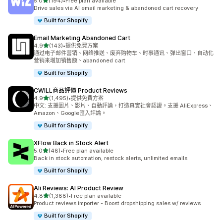
滿分 5 顆星
5.0
(194)
•
Free plan available
共有 194 則評價
Drive sales via AI email marketing & abandoned cart recovery
Built for Shopify
Email Marketing Abandoned Cart
滿分 5 顆星
4.9
(143)
•
提供免費方案
共有 143 則評價
通过电子邮件营销、网络推送、废弃购物车、时事通讯、弹出窗口、自动化
营销来增加销售额、abandoned cart
Built for Shopify
CWILL商品評價 Product Reviews
滿分 5 顆星
4.9
(1,495)
•
提供免費方案
共有 1495 則評價
中文: 支援圖片、影片、自動評論，打造真實社會認證。支援 AliExpress、
Amazon、Google匯入評論。
Built for Shopify
XFlow Back in Stock Alert
滿分 5 顆星
5.0
(48)
•
Free plan available
共有 48 則評價
Back in stock automation, restock alerts, unlimited emails
Built for Shopify
Ali Reviews: AI Product Review
滿分 5 顆星
4.8
(1,388)
•
Free plan available
共有 1388 則評價
Product reviews importer - Boost dropshipping sales w/ reviews
Built for Shopify