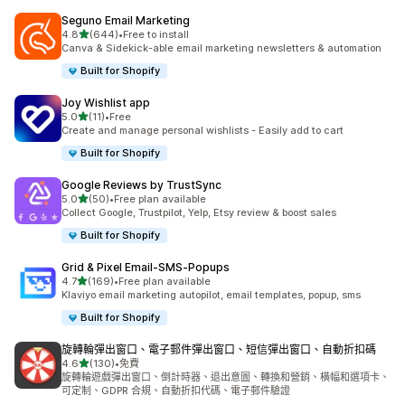
Seguno Email Marketing
滿分 5 顆星
4.8
(644)
•
Free to install
共有 644 則評價
Canva & Sidekick-able email marketing newsletters & automation
Built for Shopify
Joy Wishlist app
滿分 5 顆星
5.0
(11)
•
Free
共有 11 則評價
Create and manage personal wishlists - Easily add to cart
Built for Shopify
Google Reviews by TrustSync
滿分 5 顆星
5.0
(50)
•
Free plan available
共有 50 則評價
Collect Google, Trustpilot, Yelp, Etsy review & boost sales
Built for Shopify
Grid & Pixel Email‑SMS‑Popups
滿分 5 顆星
4.7
(169)
•
Free plan available
共有 169 則評價
Klaviyo email marketing autopilot, email templates, popup, sms
Built for Shopify
旋轉輪彈出窗口、電子郵件彈出窗口、短信彈出窗口、自動折扣碼
滿分 5 顆星
4.6
(130)
•
免費
共有 130 則評價
旋轉輪遊戲彈出窗口、倒計時器、退出意圖、轉換和營銷、橫幅和選項卡、
可定制、GDPR 合規、自動折扣代碼、電子郵件驗證