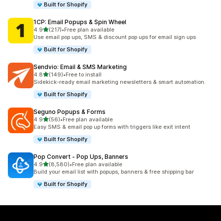
Built for Shopify
1CP: Email Popups & Spin Wheel
滿分 5 顆星
4.9
(217)
•
Free plan available
共有 217 則評價
Use email pop ups, SMS & discount pop ups for email sign ups
Built for Shopify
Sendvio: Email & SMS Marketing
滿分 5 顆星
4.8
(149)
•
Free to install
共有 149 則評價
Sidekick-ready email marketing newsletters & smart automation.
Built for Shopify
Seguno Popups & Forms
滿分 5 顆星
4.9
(56)
•
Free plan available
共有 56 則評價
Easy SMS & email pop up forms with triggers like exit intent
Built for Shopify
Pop Convert ‑ Pop Ups, Banners
滿分 5 顆星
4.9
(8,580)
•
Free plan available
共有 8580 則評價
Build your email list with popups, banners & free shipping bar
Built for Shopify