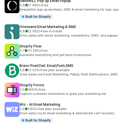
SendWILL Pop up Email Popup
z 5 hvězd
4,9
(7 480)
•
Free
Celkový počet recenzí: 7480
Newsletter pop-up windows, SMS & email marketing for sign-ups
Built for Shopify
Omnisend Email Marketing & SMS
z 5 hvězd
4,8
(2 952)
•
Free to install
Celkový počet recenzí: 2952
Drive sales with email marketing, newsletters, SMS, and popups
Shopify Flow
z 5 hvězd
4,7
(11 745)
•
Free
Celkový počet recenzí: 11745
Automate everything and get back to business
Brevo PushOwl: Email,Push,SMS
z 5 hvězd
4,8
(2 021)
•
Free plan available
Celkový počet recenzí: 2021
Grow Sales via Email Marketing, PopUp, Push Notifications, SMS
Shopify Forms
z 5 hvězd
4,5
(664)
•
Free
Celkový počet recenzí: 664
Capture customer information to grow your marketing list
Wiz ‑ AI Email Marketing
z 5 hvězd
5,0
(192)
•
Free plan available
Celkový počet recenzí: 192
Drive sales via AI email marketing & abandoned cart recovery
Built for Shopify