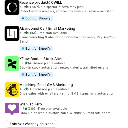
Recenze produktů CWILL
z 5 hvězd
4,9
(1 497)
•
K dispozici je bezplatný plán
Celkový počet recenzí: 1497
Collect videos reviews, amazon reviews & ali review importer
Built for Shopify
Abandoned Cart Email Marketing
z 5 hvězd
4,9
(143)
•
Free plan available
Celkový počet recenzí: 143
Email marketing & abandoned checkout recovery. Pay-As-You-
Send
Built for Shopify
XFlow Back in Stock Alert
z 5 hvězd
5,0
(48)
•
Free plan available
Celkový počet recenzí: 48
Back in stock automation, restock alerts, unlimited emails
Built for Shopify
Mailchimp Email SMS Marketing
z 5 hvězd
4,8
(1 332)
•
Free plan available
Celkový počet recenzí: 1332
Drive sales with email marketing, SMS, forms, and automation
Wishlist Hero
z 5 hvězd
4,7
(369)
•
Free plan available
Celkový počet recenzí: 369
Grow Sales with a customizable Wishlist & Email reminders
Zobrazit všechny aplikace