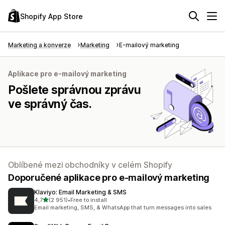
Shopify App Store
Marketing a konverze
Marketing
E-mailový marketing
Aplikace pro e-mailový marketing
Pošlete správnou zprávu
ve správný čas.
Oblíbené mezi obchodníky v celém Shopify
Doporučené aplikace pro e-mailový marketing
Klaviyo: Email Marketing & SMS
z 5 hvězd
4,7
(2 951)
•
Free to install
Celkový počet recenzí: 2951
Email marketing, SMS, & WhatsApp that turn messages into sales