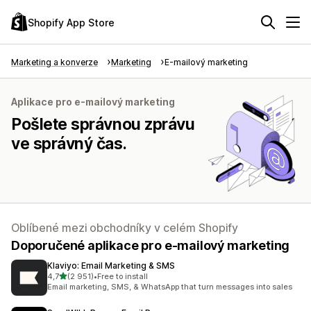
Shopify App Store
Marketing a konverze
Marketing
E-mailový marketing
Aplikace pro e-mailový marketing
Pošlete správnou zprávu
ve správný čas.
Oblíbené mezi obchodníky v celém Shopify
Doporučené aplikace pro e-mailový marketing
Klaviyo: Email Marketing & SMS
z 5 hvězd
4,7
(2 951)
•
Free to install
Celkový počet recenzí: 2951
Email marketing, SMS, & WhatsApp that turn messages into sales