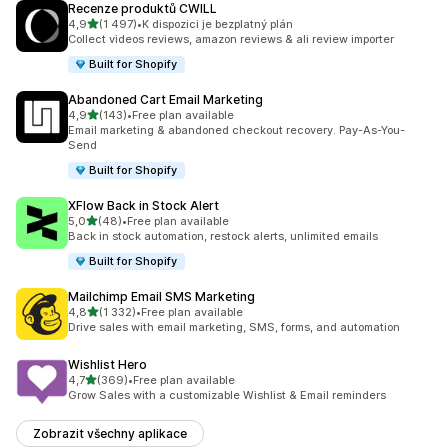
Recenze produktů CWILL
z 5 hvězd
4,9
(1 497)
•
K dispozici je bezplatný plán
Celkový počet recenzí: 1497
Collect videos reviews, amazon reviews & ali review importer
Built for Shopify
Abandoned Cart Email Marketing
z 5 hvězd
4,9
(143)
•
Free plan available
Celkový počet recenzí: 143
Email marketing & abandoned checkout recovery. Pay-As-You-
Send
Built for Shopify
XFlow Back in Stock Alert
z 5 hvězd
5,0
(48)
•
Free plan available
Celkový počet recenzí: 48
Back in stock automation, restock alerts, unlimited emails
Built for Shopify
Mailchimp Email SMS Marketing
z 5 hvězd
4,8
(1 332)
•
Free plan available
Celkový počet recenzí: 1332
Drive sales with email marketing, SMS, forms, and automation
Wishlist Hero
z 5 hvězd
4,7
(369)
•
Free plan available
Celkový počet recenzí: 369
Grow Sales with a customizable Wishlist & Email reminders
Zobrazit všechny aplikace