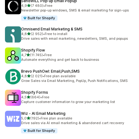
SendWILL Pop up Email Popup
z 5 hvězd
4,9
(7 480)
•
Free
Celkový počet recenzí: 7480
Newsletter pop-up windows, SMS & email marketing for sign-ups
Built for Shopify
Omnisend Email Marketing & SMS
z 5 hvězd
4,8
(2 952)
•
Free to install
Celkový počet recenzí: 2952
Drive sales with email marketing, newsletters, SMS, and popups
Shopify Flow
z 5 hvězd
4,7
(11 745)
•
Free
Celkový počet recenzí: 11745
Automate everything and get back to business
Brevo PushOwl: Email,Push,SMS
z 5 hvězd
4,8
(2 021)
•
Free plan available
Celkový počet recenzí: 2021
Grow Sales via Email Marketing, PopUp, Push Notifications, SMS
Shopify Forms
z 5 hvězd
4,5
(664)
•
Free
Celkový počet recenzí: 664
Capture customer information to grow your marketing list
Wiz ‑ AI Email Marketing
z 5 hvězd
5,0
(192)
•
Free plan available
Celkový počet recenzí: 192
Drive sales via AI email marketing & abandoned cart recovery
Built for Shopify