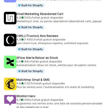
Built for Shopify
Email Marketing Abandoned Cart
étoile(s) sur 5
4,9
(143)
•
Forfait gratuit disponible
143 avis au total
Marketing E-mail, au panier abandonné (abandoned cart), popups
Built for Shopify
CWILL(Trustoo) Avis Reviews
étoile(s) sur 5
4,9
(1 495)
•
Forfait gratuit disponible
1495 avis au total
avis client trust, Aliexpress importer, unlimited requests
Built for Shopify
XFlow Alerte Retour en Stock
étoile(s) sur 5
5,0
(48)
•
Forfait gratuit disponible
48 avis au total
Automatisation retour en stock, alertes pour récupérer ventes
Built for Shopify
Mailchimp: Email & SMS
étoile(s) sur 5
4,8
(1 327)
•
Forfait gratuit disponible
1327 avis au total
Plus de ventes avec l'automatisation d'e-mails et marketing
Wishlist Hero
étoile(s) sur 5
4,7
(368)
•
Forfait gratuit disponible
368 avis au total
Augmentez vos ventes avec une liste de souhaits personnalisable
et des rappels par e-mail