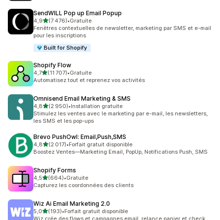
SendWILL Pop up Email Popup
étoile(s) sur 5
4,9
(7 476)
•
Gratuite
7476 avis au total
Fenêtres contextuelles de newsletter, marketing par SMS et e-mail
pour les inscriptions
Built for Shopify
Shopify Flow
étoile(s) sur 5
4,7
(11 707)
•
Gratuite
11707 avis au total
Automatisez tout et reprenez vos activités
Omnisend Email Marketing & SMS
étoile(s) sur 5
4,8
(2 950)
•
Installation gratuite
2950 avis au total
Stimulez les ventes avec le marketing par e-mail, les newsletters,
les SMS et les pop-ups
Brevo PushOwl: Email,Push,SMS
étoile(s) sur 5
4,8
(2 017)
•
Forfait gratuit disponible
2017 avis au total
Boostez Ventes—Marketing Email, PopUp, Notifications Push, SMS
Shopify Forms
étoile(s) sur 5
4,5
(664)
•
Gratuite
664 avis au total
Capturez les coordonnées des clients
Wiz Ai Email Marketing 2.0
étoile(s) sur 5
5,0
(193)
•
Forfait gratuit disponible
193 avis au total
Wiz crée des flows et campagnes email, relance panier et check