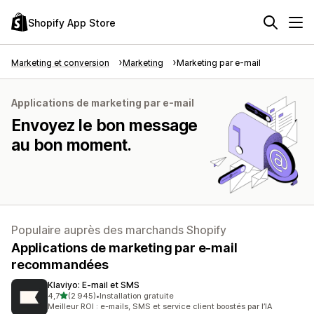
Shopify App Store
Marketing et conversion
Marketing
Marketing par e-mail
Applications de marketing par e-mail
Envoyez le bon message
au bon moment.
Populaire auprès des marchands Shopify
Applications de marketing par e-mail
recommandées
Klaviyo: E‑mail et SMS
étoile(s) sur 5
4,7
(2 945)
•
Installation gratuite
2945 avis au total
Meilleur ROI : e-mails, SMS et service client boostés par l’IA