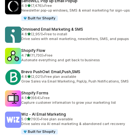
SendWILL Pop up Email Popup
별 5개 중
4.9
(7,476)
•
Free
총 리뷰 7476개
Newsletter pop-up windows, SMS & email marketing for sign-ups
Built for Shopify
Omnisend Email Marketing & SMS
별 5개 중
4.8
(2,951)
•
Free to install
총 리뷰 2951개
Drive sales with email marketing, newsletters, SMS, and popups
Shopify Flow
별 5개 중
4.7
(11,730)
•
Free
총 리뷰 11730개
Automate everything and get back to business
Brevo PushOwl: Email,Push,SMS
별 5개 중
4.8
(2,021)
•
Free plan available
총 리뷰 2021개
Grow Sales via Email Marketing, PopUp, Push Notifications, SMS
Shopify Forms
별 5개 중
4.5
(664)
•
Free
총 리뷰 664개
Capture customer information to grow your marketing list
Wiz ‑ AI Email Marketing
별 5개 중
5.0
(193)
•
Free plan available
총 리뷰 193개
Drive sales via AI email marketing & abandoned cart recovery
Built for Shopify