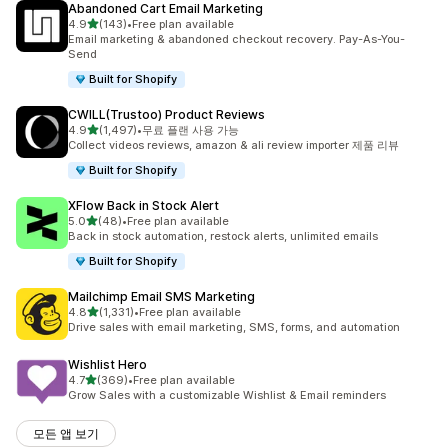
Abandoned Cart Email Marketing
별 5개 중
4.9
(143)
•
Free plan available
총 리뷰 143개
Email marketing & abandoned checkout recovery. Pay-As-You-
Send
Built for Shopify
CWILL(Trustoo) Product Reviews
별 5개 중
4.9
(1,497)
•
무료 플랜 사용 가능
총 리뷰 1497개
Collect videos reviews, amazon & ali review importer 제품 리뷰
Built for Shopify
XFlow Back in Stock Alert
별 5개 중
5.0
(48)
•
Free plan available
총 리뷰 48개
Back in stock automation, restock alerts, unlimited emails
Built for Shopify
Mailchimp Email SMS Marketing
별 5개 중
4.8
(1,331)
•
Free plan available
총 리뷰 1331개
Drive sales with email marketing, SMS, forms, and automation
Wishlist Hero
별 5개 중
4.7
(369)
•
Free plan available
총 리뷰 369개
Grow Sales with a customizable Wishlist & Email reminders
모든 앱 보기