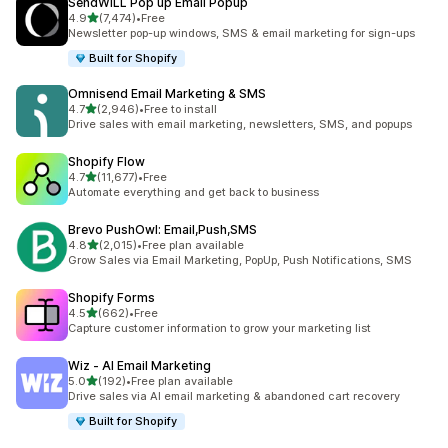
SendWILL Pop up Email Popup
별 5개 중
4.9
(7,474)
•
Free
총 리뷰 7474개
Newsletter pop-up windows, SMS & email marketing for sign-ups
Built for Shopify
Omnisend Email Marketing & SMS
별 5개 중
4.7
(2,946)
•
Free to install
총 리뷰 2946개
Drive sales with email marketing, newsletters, SMS, and popups
Shopify Flow
별 5개 중
4.7
(11,677)
•
Free
총 리뷰 11677개
Automate everything and get back to business
Brevo PushOwl: Email,Push,SMS
별 5개 중
4.8
(2,015)
•
Free plan available
총 리뷰 2015개
Grow Sales via Email Marketing, PopUp, Push Notifications, SMS
Shopify Forms
별 5개 중
4.5
(662)
•
Free
총 리뷰 662개
Capture customer information to grow your marketing list
Wiz ‑ AI Email Marketing
별 5개 중
5.0
(192)
•
Free plan available
총 리뷰 192개
Drive sales via AI email marketing & abandoned cart recovery
Built for Shopify