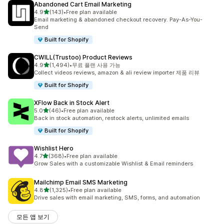
Abandoned Cart Email Marketing
별 5개 중
4.9
(143)
•
Free plan available
총 리뷰 143개
Email marketing & abandoned checkout recovery. Pay-As-You-
Send
Built for Shopify
CWILL(Trustoo) Product Reviews
별 5개 중
4.9
(1,494)
•
무료 플랜 사용 가능
총 리뷰 1494개
Collect videos reviews, amazon & ali review importer 제품 리뷰
Built for Shopify
XFlow Back in Stock Alert
별 5개 중
5.0
(46)
•
Free plan available
총 리뷰 46개
Back in stock automation, restock alerts, unlimited emails
Built for Shopify
Wishlist Hero
별 5개 중
4.7
(368)
•
Free plan available
총 리뷰 368개
Grow Sales with a customizable Wishlist & Email reminders
Mailchimp Email SMS Marketing
별 5개 중
4.8
(1,325)
•
Free plan available
총 리뷰 1325개
Drive sales with email marketing, SMS, forms, and automation
모든 앱 보기