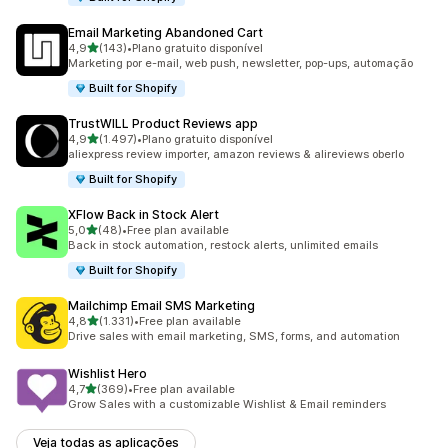
Email Marketing Abandoned Cart
de 5 estrelas
4,9
(143)
•
Plano gratuito disponível
143 total de avaliações
Marketing por e-mail, web push, newsletter, pop-ups, automação
Built for Shopify
TrustWILL Product Reviews app
de 5 estrelas
4,9
(1.497)
•
Plano gratuito disponível
1497 total de avaliações
aliexpress review importer, amazon reviews & alireviews oberlo
Built for Shopify
XFlow Back in Stock Alert
de 5 estrelas
5,0
(48)
•
Free plan available
48 total de avaliações
Back in stock automation, restock alerts, unlimited emails
Built for Shopify
Mailchimp Email SMS Marketing
de 5 estrelas
4,8
(1.331)
•
Free plan available
1331 total de avaliações
Drive sales with email marketing, SMS, forms, and automation
Wishlist Hero
de 5 estrelas
4,7
(369)
•
Free plan available
369 total de avaliações
Grow Sales with a customizable Wishlist & Email reminders
Veja todas as aplicações