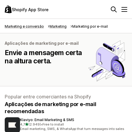
Shopify App Store
Marketing e conversão
Marketing
Marketing por e-mail
Aplicações de marketing por e-mail
Envie a mensagem certa
na altura certa.
Popular entre comerciantes na Shopify
Aplicações de marketing por e-mail
recomendadas
Klaviyo: Email Marketing & SMS
de 5 estrelas
4,7
(2.949)
•
Free to install
2949 total de avaliações
Email marketing, SMS, & WhatsApp that turn messages into sales