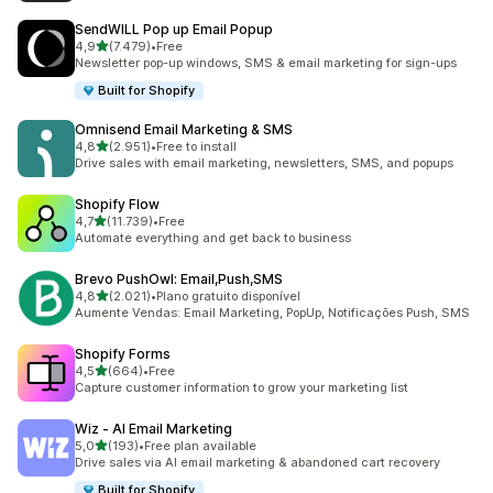
SendWILL Pop up Email Popup
de 5 estrelas
4,9
(7.479)
•
Free
7479 total de avaliações
Newsletter pop-up windows, SMS & email marketing for sign-ups
Built for Shopify
Omnisend Email Marketing & SMS
de 5 estrelas
4,8
(2.951)
•
Free to install
2951 total de avaliações
Drive sales with email marketing, newsletters, SMS, and popups
Shopify Flow
de 5 estrelas
4,7
(11.739)
•
Free
11739 total de avaliações
Automate everything and get back to business
Brevo PushOwl: Email,Push,SMS
de 5 estrelas
4,8
(2.021)
•
Plano gratuito disponível
2021 total de avaliações
Aumente Vendas: Email Marketing, PopUp, Notificações Push, SMS
Shopify Forms
de 5 estrelas
4,5
(664)
•
Free
664 total de avaliações
Capture customer information to grow your marketing list
Wiz ‑ AI Email Marketing
de 5 estrelas
5,0
(193)
•
Free plan available
193 total de avaliações
Drive sales via AI email marketing & abandoned cart recovery
Built for Shopify