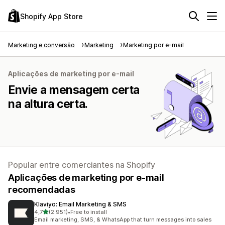
Shopify App Store
Marketing e conversão
Marketing
Marketing por e-mail
Aplicações de marketing por e-mail
Envie a mensagem certa
na altura certa.
Popular entre comerciantes na Shopify
Aplicações de marketing por e-mail
recomendadas
Klaviyo: Email Marketing & SMS
de 5 estrelas
4,7
(2.951)
•
Free to install
2951 total de avaliações
Email marketing, SMS, & WhatsApp that turn messages into sales