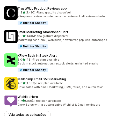
TrustWILL Product Reviews app
de 5 estrelas
4,9
(1.497)
•
Plano gratuito disponível
1497 total de avaliações
aliexpress review importer, amazon reviews & alireviews oberlo
Built for Shopify
Email Marketing Abandoned Cart
de 5 estrelas
4,9
(143)
•
Plano gratuito disponível
143 total de avaliações
Marketing por e-mail, web push, newsletter, pop-ups, automação
Built for Shopify
XFlow Back in Stock Alert
de 5 estrelas
5,0
(48)
•
Free plan available
48 total de avaliações
Back in stock automation, restock alerts, unlimited emails
Built for Shopify
Mailchimp Email SMS Marketing
de 5 estrelas
4,8
(1.332)
•
Free plan available
1332 total de avaliações
Drive sales with email marketing, SMS, forms, and automation
Wishlist Hero
de 5 estrelas
4,7
(369)
•
Free plan available
369 total de avaliações
Grow Sales with a customizable Wishlist & Email reminders
Veja todas as aplicações