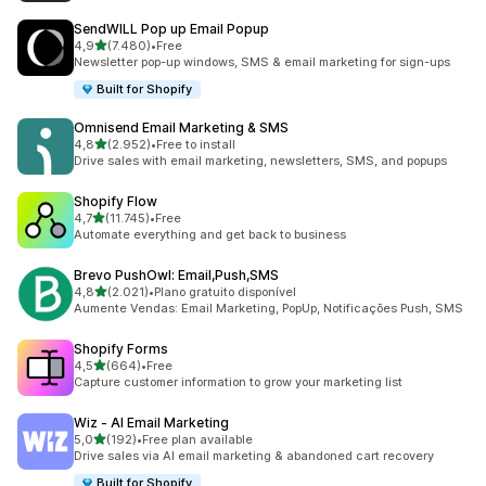
SendWILL Pop up Email Popup
de 5 estrelas
4,9
(7.480)
•
Free
7480 total de avaliações
Newsletter pop-up windows, SMS & email marketing for sign-ups
Built for Shopify
Omnisend Email Marketing & SMS
de 5 estrelas
4,8
(2.952)
•
Free to install
2952 total de avaliações
Drive sales with email marketing, newsletters, SMS, and popups
Shopify Flow
de 5 estrelas
4,7
(11.745)
•
Free
11745 total de avaliações
Automate everything and get back to business
Brevo PushOwl: Email,Push,SMS
de 5 estrelas
4,8
(2.021)
•
Plano gratuito disponível
2021 total de avaliações
Aumente Vendas: Email Marketing, PopUp, Notificações Push, SMS
Shopify Forms
de 5 estrelas
4,5
(664)
•
Free
664 total de avaliações
Capture customer information to grow your marketing list
Wiz ‑ AI Email Marketing
de 5 estrelas
5,0
(192)
•
Free plan available
192 total de avaliações
Drive sales via AI email marketing & abandoned cart recovery
Built for Shopify