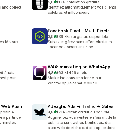
étoile(s) sur 5
5,0
(17)
•
Installation gratuite
17 avis au total
 and collect
Identifiez automatiquement vos clients
célèbres et influenceurs
Facebook Pixel ‑ Multi Pixels
étoile(s) sur 5
3,9
(39)
•
Essai gratuit disponible
39 avis au total
les IA vous
Suivez et gérez sans effort plusieurs
Facebook pixels en un se
WAX: marketing on WhatsApp
étoile(s) sur 5
99 /mois
4,8
(63)
•
$499 /mois
63 avis au total
rest pour
Marketing conversationnel sur
WhatsApp, le canal le plus lu
& Web Push
Adeagle: Ads → Traffic → Sales
étoile(s) sur 5
isponible
4,8
(71)
•
Forfait gratuit disponible
71 avis au total
 à partir de
Augmentez vos ventes en faisant de la
s minutes
publicité sur d’autres boutiques, des
sites web de niche et des applications