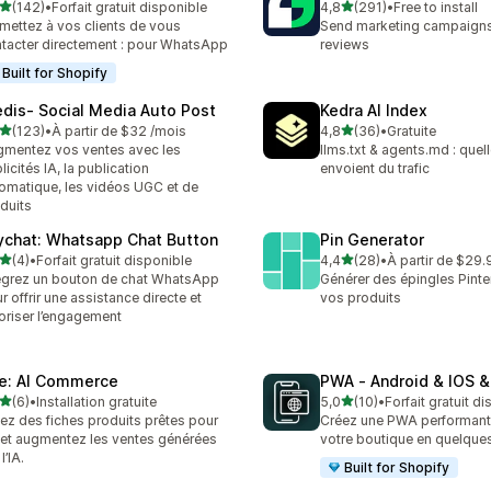
étoile(s) sur 5
étoile(s) sur 5
(142)
•
Forfait gratuit disponible
4,8
(291)
•
Free to install
 avis au total
291 avis au total
mettez à vos clients de vous
Send marketing campaigns
tacter directement : pour WhatsApp
reviews
Built for Shopify
edis‑ Social Media Auto Post
Kedra AI Index
étoile(s) sur 5
étoile(s) sur 5
(123)
•
À partir de $32 /mois
4,8
(36)
•
Gratuite
 avis au total
36 avis au total
mentez vos ventes avec les
llms.txt & agents.md : quel
licités IA, la publication
envoient du trafic
omatique, les vidéos UGC et de
duits
ychat: Whatsapp Chat Button
Pin Generator
étoile(s) sur 5
étoile(s) sur 5
(4)
•
Forfait gratuit disponible
4,4
(28)
•
À partir de $29.
vis au total
28 avis au total
égrez un bouton de chat WhatsApp
Générer des épingles Pinte
r offrir une assistance directe et
vos produits
oriser l’engagement
le: AI Commerce
PWA ‑ Android & IOS 
étoile(s) sur 5
étoile(s) sur 5
(6)
•
Installation gratuite
5,0
(10)
•
Forfait gratuit d
vis au total
10 avis au total
ez des fiches produits prêtes pour
Créez une PWA performante
A et augmentez les ventes générées
votre boutique en quelque
l’IA.
Built for Shopify