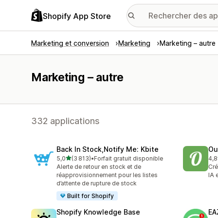
Shopify App Store
Marketing et conversion
Marketing
Marketing – autre
Marketing – autre
332 applications
Back In Stock,Notify Me: Kbite
Ou
étoile(s) sur 5
5,0
(3 813)
•
Forfait gratuit disponible
4,8
3813 avis au total
459
Alerte de retour en stock et de
Cré
réapprovisionnement pour les listes
IA 
d’attente de rupture de stock
Built for Shopify
Shopify Knowledge Base
EA