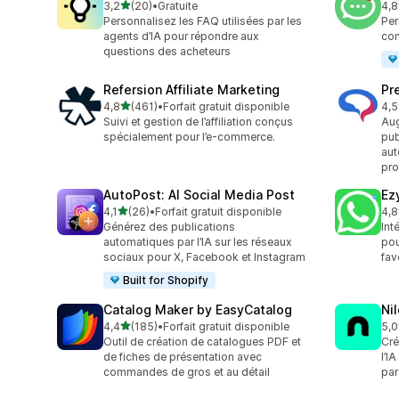
étoile(s) sur 5
3,2
(20)
•
Gratuite
4,8
20 avis au total
142
Personnalisez les FAQ utilisées par les
Per
agents d’IA pour répondre aux
con
questions des acheteurs
Refersion Affiliate Marketing
Pr
étoile(s) sur 5
4,8
(461)
•
Forfait gratuit disponible
4,5
461 avis au total
123
Suivi et gestion de l’affiliation conçus
Aug
spécialement pour l’e-commerce.
pub
aut
pro
AutoPost: AI Social Media Post
Ez
étoile(s) sur 5
4,1
(26)
•
Forfait gratuit disponible
4,8
26 avis au total
4 a
Générez des publications
Int
automatiques par l’IA sur les réseaux
pou
sociaux pour X, Facebook et Instagram
fav
Built for Shopify
Catalog Maker by EasyCatalog
Ni
étoile(s) sur 5
4,4
(185)
•
Forfait gratuit disponible
5,0
185 avis au total
6 a
Outil de création de catalogues PDF et
Cré
de fiches de présentation avec
l’I
commandes de gros et au détail
par 