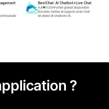
gagement
BestChat: AI Chatbot+Live Chat
étoile(s) sur 5
4,8
(133)
•
Forfait gratuit disponible
133 avis au total
Boostez ventes et support avec chat
omnicanale
en direct et chatbots IA.
pplication ?