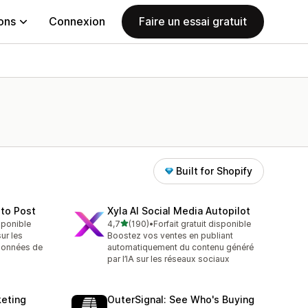
ions
Connexion
Faire un essai gratuit
Built for Shopify
to Post
Xyla AI Social Media Autopilot
étoile(s) sur 5
isponible
4,7
(190)
•
Forfait gratuit disponible
190 avis au total
ur les
Boostez vos ventes en publiant
données de
automatiquement du contenu généré
par l’IA sur les réseaux sociaux
keting
OuterSignal: See Who's Buying