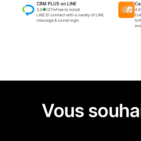
CRM PLUS on LINE
Ca
étoile(s) sur 5
5,0
(37)
•
Free to install
4,9
37 avis au total
12 
LINE ID connect with a variety of LINE
Cré
message & social login
fic
ave
Vous souhai