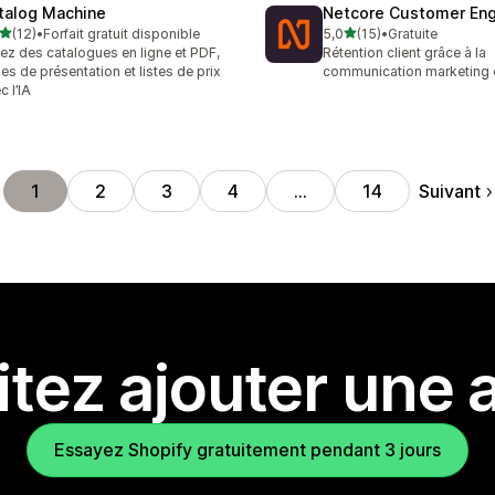
talog Machine
Netcore Customer En
étoile(s) sur 5
étoile(s) sur 5
(12)
•
Forfait gratuit disponible
5,0
(15)
•
Gratuite
avis au total
15 avis au total
ez des catalogues en ligne et PDF,
Rétention client grâce à la
hes de présentation et listes de prix
communication marketing 
c l’IA
Suivant
1
2
3
4
…
14
tez ajouter une a
Essayez Shopify gratuitement pendant 3 jours