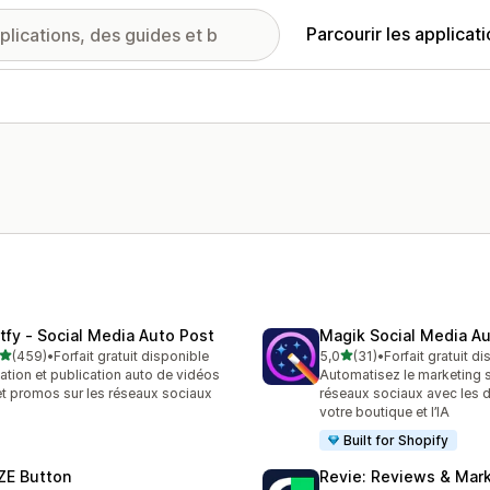
Parcourir les applicat
tfy ‑ Social Media Auto Post
Magik Social Media Au
étoile(s) sur 5
étoile(s) sur 5
(459)
•
Forfait gratuit disponible
5,0
(31)
•
Forfait gratuit d
 avis au total
31 avis au total
ation et publication auto de vidéos
Automatisez le marketing s
et promos sur les réseaux sociaux
réseaux sociaux avec les 
votre boutique et l’IA
Built for Shopify
ZE Button
Revie: Reviews & Mar