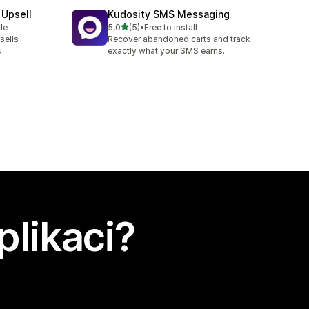
 Upsell
Kudosity SMS Messaging
z 5 hvězd
le
5,0
(5)
•
Free to install
Celkový počet recenzí: 5
sells
Recover abandoned carts and track
s
exactly what your SMS earns.
plikaci?