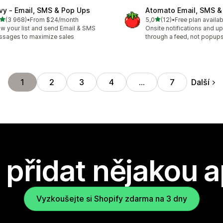
ivy ‑ Email, SMS & Pop Ups
Atomato Email, SMS &
z 5 hvězd
z 5 hvězd
(3 968)
•
From $24/month
5,0
(12)
•
Free plan availab
kový počet recenzí: 3968
Celkový počet recenzí: 12
w your list and send Email & SMS
Onsite notifications and up
sages to maximize sales
through a feed, not popup
Další
1
2
3
4
…
7
přidat nějakou a
Vyzkoušejte si Shopify zdarma na 3 dny