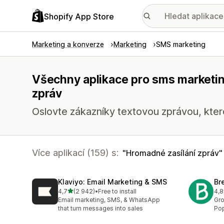
Shopify App Store
Marketing a konverze
Marketing
SMS marketing
Všechny aplikace pro sms marketin
zpráv
Oslovte zákazníky textovou zprávou, ktero
Více aplikací (159) s:
Hromadné zasílání zpráv
Klaviyo: Email Marketing & SMS
Br
z 5 hvězd
4,7
(2 942)
•
Free to install
4,8
Celkový počet recenzí: 2942
Cel
Email marketing, SMS, & WhatsApp
Gro
that turn messages into sales
Pop