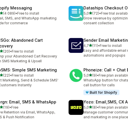
opify Messaging
Dataships Checkout O
z 5 hvězd
z 5 hvězd
(4 089)
•
Free to install
5,0
(72)
•
Free trial availab
kový počet recenzí: 4089
Celkový počet recenzí: 72
il, SMS, and WhatsApp marketing
Grow revenue by optimizin
de for commerce
consent collection
SGo: Abandoned Cart
Sender Email Marketi
z 5 hvězd
covery
4,7
(11)
•
Free to install
Celkový počet recenzí: 11
Easy and affordable email 
z 5 hvězd
(20)
•
Free to install
kový počet recenzí: 20
automations and popups
p your Abandoned Cart Recovery
h SMS Marketing & Upsell
pSMS: Simple SMS Marketing
Phoneize: Call + Chat
z 5 hvězd
z 5 hvězd
(22)
•
Free to install
5,0
(9)
•
Free plan availabl
kový počet recenzí: 22
Celkový počet recenzí: 9
t Marketing, Send & Schedule SMS'
WhatsApp button for chats
Customers Instantly
call button for calls
Built for Shopify
rgn: Email, SMS & WhatsApp
Yozo: Email,SMS, CX A
z 5 hvězd
z 5 hvězd
(19)
•
Free
5,0
(8)
•
Free plan availabl
kový počet recenzí: 19
Celkový počet recenzí: 8
ve Retention via Email, WhatsApp,
Manage customer commun
 & Push Notification
and marketing in one place