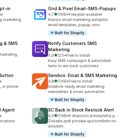
pt‑in
Grid & Pixel Email‑SMS‑Popups
z 5 hvězd
le
4,7
(169)
•
Free plan available
Celkový počet recenzí: 169
g marketing
Klaviyo email marketing autopilot,
email templates, popup, sms
Built for Shopify
ng & SMS
Notify Customers SMS
Marketing
marketing,
z 5 hvězd
5,0
(21)
•
Free to install
Celkový počet recenzí: 21
Easy SMS campaigns & automated
texts to win back customers
 Button
Sendvio: Email & SMS Marketing
z 5 hvězd
e
4,8
(149)
•
Free to install
Celkový počet recenzí: 149
, or phone
Sidekick-ready email marketing
newsletters & smart automation.
Built for Shopify
I Agent
SC Back in Stock Restock Alert
z 5 hvězd
e
4,5
(158)
•
K dispozici je bezplatný plán
Celkový počet recenzí: 158
ications
Získejte zpět prodeje upozorněním na
skladem.
Built for Shopify