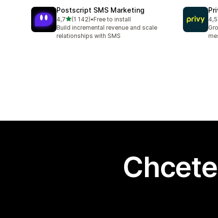
Postscript SMS Marketing
Pr
z 5 hvězd
4,7
(1 142)
•
Free to install
4,5
Celkový počet recenzí: 1142
Cel
Build incremental revenue and scale
Gro
relationships with SMS
mes
Chcete 