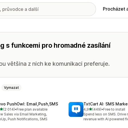
Procházet 
g s funkcemi pro hromadné zasílání
u většina z nich ke komunikaci preferuje.
Vymazat
evo PushOwl: Email,Push,SMS
TxtCart AI: SMS Marke
z 5 hvězd
z 5 hvězd
(2 014)
•
Free plan available
4,9
(449)
•
Free to install
kový počet recenzí: 2014
Celkový počet recenzí: 44
w Sales via Email Marketing,
Spend less on SMS. Drive
Up, Push Notifications, SMS
revenue with AI powered f