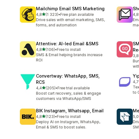
Mailchimp Email SMS Marketing
Sh
z 5 hvězd
4,8
(1 323)
•
Free plan available
4,8
Celkový počet recenzí: 1323
Cel
Drive sales with email marketing, SMS,
Ema
forms, and automation
ma
Attentive: AI‑led Email &SMS
SM
z 5 hvězd
4,8
(106)
•
Free to install
Re
Celkový počet recenzí: 106
SMS & Email helping brands increase
3,8
Cel
ROI
Bum
wit
Convertway: WhatsApp, SMS,
Yi
RCS
4,7
Cel
Tex
z 5 hvězd
4,4
(205)
•
Free trial available
Celkový počet recenzí: 205
to 
Boost cart recovery, sales & engage
customers via WhatsApp/SMS
BIK Instagram, Whatsapp, Email
Me
z 5 hvězd
4,8
(123)
•
Free to install
5,0
Celkový počet recenzí: 123
Cel
Deploy AI on Instagram, WhatsApp,
Dri
Email & SMS to boost sales.
SMS