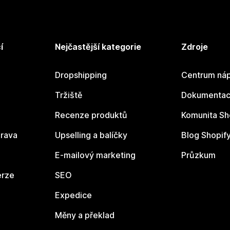
í
Nejčastější kategorie
Zdroje
Dropshipping
Centrum náp
Tržiště
Dokumentace
Recenze produktů
Komunita Sh
rava
Upselling a balíčky
Blog Shopif
E-mailový marketing
Průzkum
erze
SEO
Expedice
Měny a překlad