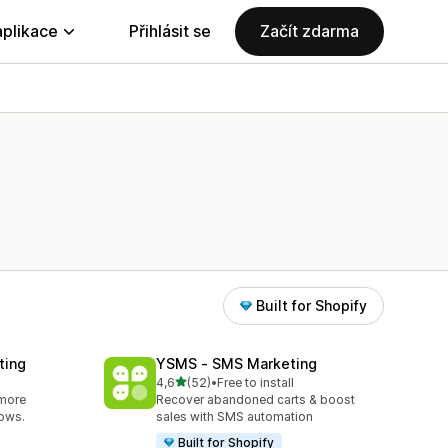
aplikace
Přihlásit se
Začít zdarma
Built for Shopify
ting
YSMS ‑ SMS Marketing
z 5 hvězd
4,6
(52)
•
Free to install
9
Celkový počet recenzí: 52
 more
Recover abandoned carts & boost
lows.
sales with SMS automation
Built for Shopify