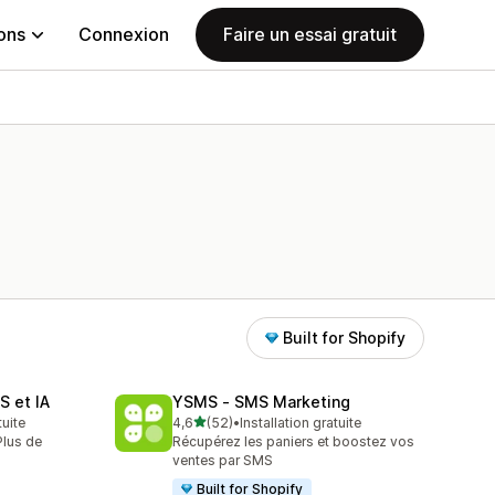
ions
Connexion
Faire un essai gratuit
Built for Shopify
S et IA
YSMS ‑ SMS Marketing
étoile(s) sur 5
tuite
4,6
(52)
•
Installation gratuite
52 avis au total
lus de
Récupérez les paniers et boostez vos
ventes par SMS
Built for Shopify