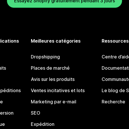
Essayez Shopify gratuitement pendant 3 jours
lications
Meilleures catégories
Ressources
Dropshipping
Centre d’aid
its
Places de marché
Documentati
Avis sur les produits
Communauté
péditions
Ventes incitatives et lots
Le blog de 
ue
Marketing par e-mail
Recherche
ersion
SEO
que
Expédition