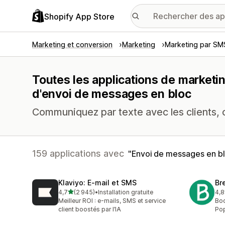
Shopify App Store
Marketing et conversion
Marketing
Marketing par SM
Toutes les applications de marketi
d'envoi de messages en bloc
Communiquez par texte avec les clients, car
159 applications avec
Envoi de messages en b
Klaviyo: E‑mail et SMS
Br
étoile(s) sur 5
4,7
(2 945)
•
Installation gratuite
4,8
2945 avis au total
201
Meilleur ROI : e-mails, SMS et service
Boo
client boostés par l’IA
Pop