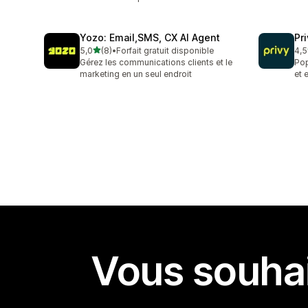
Yozo: Email,SMS, CX AI Agent
Pr
étoile(s) sur 5
5,0
(8)
•
Forfait gratuit disponible
4,5
8 avis au total
396
Gérez les communications clients et le
Pop
marketing en un seul endroit
et 
Vous souhai