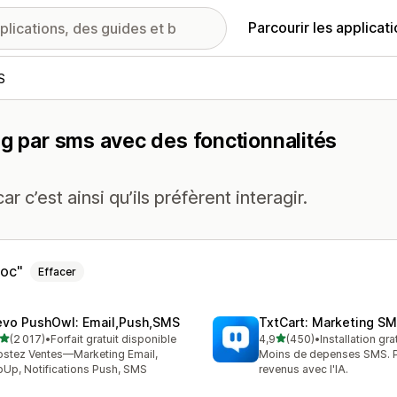
Parcourir les applicat
S
ng par sms avec des fonctionnalités
 c’est ainsi qu’ils préfèrent interagir.
loc
Effacer
evo PushOwl: Email,Push,SMS
TxtCart: Marketing SM
étoile(s) sur 5
étoile(s) sur 5
(2 017)
•
Forfait gratuit disponible
4,9
(450)
•
Installation gra
7 avis au total
450 avis au total
stez Ventes—Marketing Email,
Moins de depenses SMS. P
Up, Notifications Push, SMS
revenus avec l'IA.