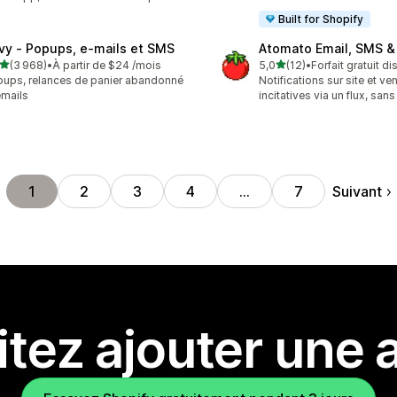
Built for Shopify
ivy ‑ Popups, e‑mails et SMS
Atomato Email, SMS &
étoile(s) sur 5
étoile(s) sur 5
(3 968)
•
À partir de $24 /mois
5,0
(12)
•
Forfait gratuit d
8 avis au total
12 avis au total
ups, relances de panier abandonné
Notifications sur site et ve
emails
incitatives via un flux, sa
Suivant
1
2
3
4
…
7
tez ajouter une a