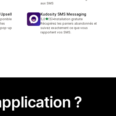
aux SMS
 Upsell
Kudosity SMS Messaging
étoile(s) sur 5
isponible
5,0
(5)
•
Installation gratuite
5 avis au total
ntes
Récupérez les paniers abandonnés et
ns pop-up
suivez exactement ce que vous
rapportent vos SMS.
pplication ?