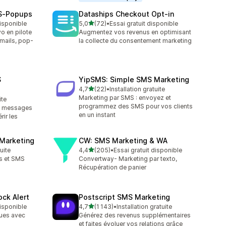
MS‑Popups
Dataships Checkout Opt‑in
étoile(s) sur 5
disponible
5,0
(72)
•
Essai gratuit disponible
72 avis au total
o en pilote
Augmentez vos revenus en optimisant
mails, pop-
la collecte du consentement marketing
S
YipSMS: Simple SMS Marketing
étoile(s) sur 5
4,7
(22)
•
Installation gratuite
22 avis au total
Marketing par SMS : envoyez et
ite
programmez des SMS pour vos clients
t messages
en un instant
ir les
 Marketing
CW: SMS Marketing & WA
étoile(s) sur 5
tuite
4,4
(205)
•
Essai gratuit disponible
205 avis au total
s et SMS
Convertway- Marketing par texto,
.
Récupération de panier
ock Alert
Postscript SMS Marketing
étoile(s) sur 5
disponible
4,7
(1 143)
•
Installation gratuite
1143 avis au total
dues avec
Générez des revenus supplémentaires
et faites évoluer vos relations grâce