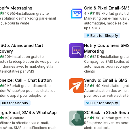
opify Messaging
Grid & Pixel Email‑S
étoile(s) sur 5
étoile(s) sur 5
(4 095)
•
Installation gratuite
4,7
(169)
•
Forfait gratuit 
5 avis au total
169 avis au total
 solution de marketing par e-mail
Marketing par e-mail Klaviy
çue pour la vente
automatique, modèles d’e-
ups, SMS
Built for Shopify
SGo: Abandoned Cart
Notify Customers SM
covery
Marketing
étoile(s) sur 5
étoile(s) sur 5
(20)
•
Installation gratuite
5,0
(21)
•
Installation gratu
avis au total
21 avis au total
stez la récupération de vos paniers
Campagnes SMS faciles e
ndonnés avec le marketing et la
automatisés pour reconquér
te incitative par SMS
clients
oneize: Call + Chat Button
Sendvio: Email & SMS
étoile(s) sur 5
étoile(s) sur 5
(9)
•
Forfait gratuit disponible
4,8
(149)
•
Installation gra
vis au total
149 avis au total
ton WhatsApp pour les chats, ou
Automatisation des e-mail
ton d’appel pour téléphoner
pour booster votre activité
Built for Shopify
Built for Shopify
rgn: Email, SMS & WhatsApp
SC Back in Stock Rest
étoile(s) sur 5
étoile(s) sur 5
(19)
•
Gratuite
4,5
(158)
•
Forfait gratuit 
avis au total
158 avis au total
liorez la rétention via e-mail,
Récupérez les ventes per
tsApp, SMS et notifications push
alerte de stock.