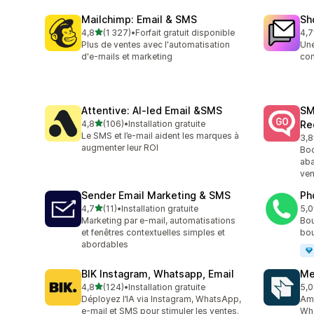
Mailchimp: Email & SMS
Sh
étoile(s) sur 5
4,8
(1 327)
•
Forfait gratuit disponible
4,7
1327 avis au total
409
Plus de ventes avec l'automatisation
Une
d'e-mails et marketing
con
Attentive: AI‑led Email &SMS
SM
étoile(s) sur 5
4,8
(106)
•
Installation gratuite
Re
106 avis au total
Le SMS et l’e-mail aident les marques à
3,8
20 
augmenter leur ROI
Boo
aba
ven
Sender Email Marketing & SMS
Ph
étoile(s) sur 5
4,7
(11)
•
Installation gratuite
5,0
11 avis au total
9 a
Marketing par e-mail, automatisations
Bou
et fenêtres contextuelles simples et
bou
abordables
BIK Instagram, Whatsapp, Email
Me
étoile(s) sur 5
4,8
(124)
•
Installation gratuite
5,0
124 avis au total
19 
Déployez l’IA via Instagram, WhatsApp,
Amé
e-mail et SMS pour stimuler les ventes.
Wha