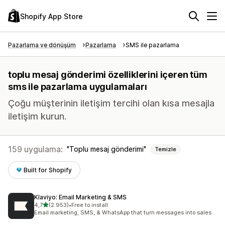
Shopify App Store
Pazarlama ve dönüşüm
Pazarlama
SMS ile pazarlama
toplu mesaj gönderimi özelliklerini içeren tüm
sms ile pazarlama uygulamaları
Çoğu müşterinin iletişim tercihi olan kısa mesajla
iletişim kurun.
159 uygulama:
Toplu mesaj gönderimi
Temizle
Built for Shopify
Klaviyo: Email Marketing & SMS
5 yıldız üzerinden
4,7
(2.953)
•
Free to install
toplam 2953 değerlendirme
Email marketing, SMS, & WhatsApp that turn messages into sales