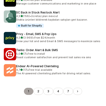
5,0
(8)
•
Free plan available
toplam 8 değerlendirme
Manage customer communications and marketing in one place
SC Back in Stock Restock Alert
5 yıldız üzerinden
4,5
(158)
•
Ücretsiz plan mevcut
toplam 158 değerlendirme
Stokta ürünleri bildirerek kaybolan satışları geri kazanın.
Built for Shopify
Privy ‑ Email, SMS & Pop Ups
5 yıldız üzerinden
4,5
(3.969)
•
From $24/month
toplam 3969 değerlendirme
Grow your list and send Email & SMS messages to maximize sales
Twilio: Order Alert & Bulk SMS
5 yıldız üzerinden
5,0
(7)
•
Free to install
toplam 7 değerlendirme
Boast customer satisfaction and prevent lost sales via sms
Endear AI‑Powered Clienteling
5 yıldız üzerinden
4,7
(17)
•
Free trial available
toplam 17 değerlendirme
The AI-powered clienteling platform for driving retail sales.
1
2
3
4
7