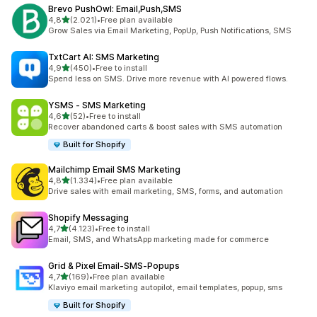
Brevo PushOwl: Email,Push,SMS
5 yıldız üzerinden
4,8
(2.021)
•
Free plan available
toplam 2021 değerlendirme
Grow Sales via Email Marketing, PopUp, Push Notifications, SMS
TxtCart AI: SMS Marketing
5 yıldız üzerinden
4,9
(450)
•
Free to install
toplam 450 değerlendirme
Spend less on SMS. Drive more revenue with AI powered flows.
YSMS ‑ SMS Marketing
5 yıldız üzerinden
4,6
(52)
•
Free to install
toplam 52 değerlendirme
Recover abandoned carts & boost sales with SMS automation
Built for Shopify
Mailchimp Email SMS Marketing
5 yıldız üzerinden
4,8
(1.334)
•
Free plan available
toplam 1334 değerlendirme
Drive sales with email marketing, SMS, forms, and automation
Shopify Messaging
5 yıldız üzerinden
4,7
(4.123)
•
Free to install
toplam 4123 değerlendirme
Email, SMS, and WhatsApp marketing made for commerce
Grid & Pixel Email‑SMS‑Popups
5 yıldız üzerinden
4,7
(169)
•
Free plan available
toplam 169 değerlendirme
Klaviyo email marketing autopilot, email templates, popup, sms
Built for Shopify