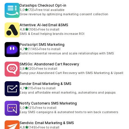
Dataships Checkout Opt‑in
5 yıldız üzerinden
5,0
(72)
•
Free trial available
toplam 72 değerlendirme
Grow revenue by optimizing marketing consent collection
Attentive: AI‑led Email &SMS
5 yıldız üzerinden
4,8
(106)
•
Free to install
toplam 106 değerlendirme
SMS & Email helping brands increase ROI
Postscript SMS Marketing
5 yıldız üzerinden
4,7
(1.145)
•
Free to install
toplam 1145 değerlendirme
Build incremental revenue and scale relationships with SMS
SMSGo: Abandoned Cart Recovery
5 yıldız üzerinden
3,8
(20)
•
Free to install
toplam 20 değerlendirme
Bump your Abandoned Cart Recovery with SMS Marketing & Upsell
Sender Email Marketing & SMS
5 yıldız üzerinden
4,7
(11)
•
Free to install
toplam 11 değerlendirme
Easy and affordable email marketing, automations and popups
Notify Customers SMS Marketing
5 yıldız üzerinden
5,0
(21)
•
Free to install
toplam 21 değerlendirme
Easy SMS campaigns & automated texts to win back customers
Sendvio: Email Marketing & SMS
5 yıldız üzerinden
4,8
(149)
•
Free to install