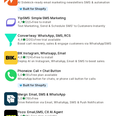
toplam 149 değerlendirme
AI Sidekick-ready email marketing newsletters SMS & automation
Built for Shopify
YipSMS: Simple SMS Marketing
5 yıldız üzerinden
4,7
(22)
•
Free to install
toplam 22 değerlendirme
Text Marketing, Send & Schedule SMS' to Customers Instantly
Convertway: WhatsApp, SMS, RCS
5 yıldız üzerinden
4,4
(205)
•
Free trial available
toplam 205 değerlendirme
Boost cart recovery, sales & engage customers via WhatsApp/SMS
BIK Instagram, Whatsapp, Email
5 yıldız üzerinden
4,8
(124)
•
Free to install
toplam 124 değerlendirme
Deploy AI on Instagram, WhatsApp, Email & SMS to boost sales.
Phoneize: Call + Chat Button
5 yıldız üzerinden
5,0
(9)
•
Free plan available
toplam 9 değerlendirme
WhatsApp button for chats, or phone call button for calls
Built for Shopify
Mergn: Email, SMS & WhatsApp
5 yıldız üzerinden
5,0
(19)
•
Free
toplam 19 değerlendirme
Drive Retention via Email, WhatsApp, SMS & Push Notification
Yozo: Email,SMS, CX AI Agent
5 yıldız üzerinden