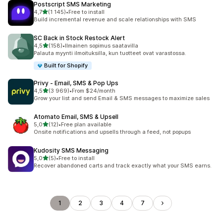
Postscript SMS Marketing
/ 5 tähteä
4,7
(1 145)
•
Free to install
1145 arvostelua yhteensä
Build incremental revenue and scale relationships with SMS
SC Back in Stock Restock Alert
/ 5 tähteä
4,5
(158)
•
Ilmainen sopimus saatavilla
158 arvostelua yhteensä
Palauta myynti ilmoituksilla, kun tuotteet ovat varastossa.
Built for Shopify
Privy ‑ Email, SMS & Pop Ups
/ 5 tähteä
4,5
(3 969)
•
From $24/month
3969 arvostelua yhteensä
Grow your list and send Email & SMS messages to maximize sales
Atomato Email, SMS & Upsell
/ 5 tähteä
5,0
(12)
•
Free plan available
12 arvostelua yhteensä
Onsite notifications and upsells through a feed, not popups
Kudosity SMS Messaging
/ 5 tähteä
5,0
(5)
•
Free to install
5 arvostelua yhteensä
Recover abandoned carts and track exactly what your SMS earns.
1
2
3
4
7