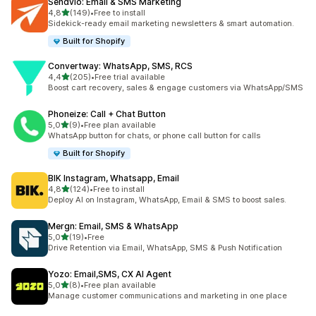
Sendvio: Email & SMS Marketing
/ 5 tähteä
4,8
(149)
•
Free to install
149 arvostelua yhteensä
Sidekick-ready email marketing newsletters & smart automation.
Built for Shopify
Convertway: WhatsApp, SMS, RCS
/ 5 tähteä
4,4
(205)
•
Free trial available
205 arvostelua yhteensä
Boost cart recovery, sales & engage customers via WhatsApp/SMS
Phoneize: Call + Chat Button
/ 5 tähteä
5,0
(9)
•
Free plan available
9 arvostelua yhteensä
WhatsApp button for chats, or phone call button for calls
Built for Shopify
BIK Instagram, Whatsapp, Email
/ 5 tähteä
4,8
(124)
•
Free to install
124 arvostelua yhteensä
Deploy AI on Instagram, WhatsApp, Email & SMS to boost sales.
Mergn: Email, SMS & WhatsApp
/ 5 tähteä
5,0
(19)
•
Free
19 arvostelua yhteensä
Drive Retention via Email, WhatsApp, SMS & Push Notification
Yozo: Email,SMS, CX AI Agent
/ 5 tähteä
5,0
(8)
•
Free plan available
8 arvostelua yhteensä
Manage customer communications and marketing in one place