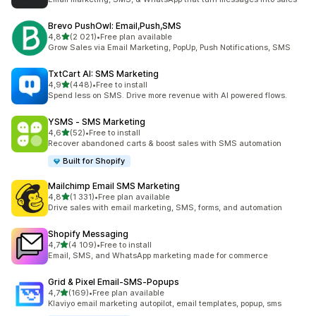
Brevo PushOwl: Email,Push,SMS
/ 5 tähteä
4,8
(2 021)
•
Free plan available
2021 arvostelua yhteensä
Grow Sales via Email Marketing, PopUp, Push Notifications, SMS
TxtCart AI: SMS Marketing
/ 5 tähteä
4,9
(448)
•
Free to install
448 arvostelua yhteensä
Spend less on SMS. Drive more revenue with AI powered flows.
YSMS ‑ SMS Marketing
/ 5 tähteä
4,6
(52)
•
Free to install
52 arvostelua yhteensä
Recover abandoned carts & boost sales with SMS automation
Built for Shopify
Mailchimp Email SMS Marketing
/ 5 tähteä
4,8
(1 331)
•
Free plan available
1331 arvostelua yhteensä
Drive sales with email marketing, SMS, forms, and automation
Shopify Messaging
/ 5 tähteä
4,7
(4 109)
•
Free to install
4109 arvostelua yhteensä
Email, SMS, and WhatsApp marketing made for commerce
Grid & Pixel Email‑SMS‑Popups
/ 5 tähteä
4,7
(169)
•
Free plan available
169 arvostelua yhteensä
Klaviyo email marketing autopilot, email templates, popup, sms