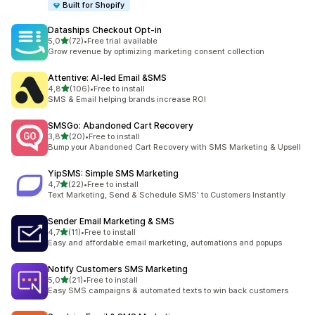
Built for Shopify
Dataships Checkout Opt‑in
/ 5 tähteä
5,0
(72)
•
Free trial available
72 arvostelua yhteensä
Grow revenue by optimizing marketing consent collection
Attentive: AI‑led Email &SMS
/ 5 tähteä
4,8
(106)
•
Free to install
106 arvostelua yhteensä
SMS & Email helping brands increase ROI
SMSGo: Abandoned Cart Recovery
/ 5 tähteä
3,8
(20)
•
Free to install
20 arvostelua yhteensä
Bump your Abandoned Cart Recovery with SMS Marketing & Upsell
YipSMS: Simple SMS Marketing
/ 5 tähteä
4,7
(22)
•
Free to install
22 arvostelua yhteensä
Text Marketing, Send & Schedule SMS' to Customers Instantly
Sender Email Marketing & SMS
/ 5 tähteä
4,7
(11)
•
Free to install
11 arvostelua yhteensä
Easy and affordable email marketing, automations and popups
Notify Customers SMS Marketing
/ 5 tähteä
5,0
(21)
•
Free to install
21 arvostelua yhteensä
Easy SMS campaigns & automated texts to win back customers