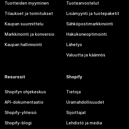
Tuotteiden myyminen
Tuotearvostelut
Tilaukset ja toimitukset
Lisämyynti ja tuotepaketit
Kaupan suunnittelu
Sähköpostimarkkinointi
Markkinointi ja konversio
Hakukoneoptimointi
Kaupan hallinnointi
Lähetys
Valuutta ja käännös
Resurssit
Shopify
Shopifyn ohjekeskus
Tietoja
API-dokumentaatio
Uramahdollisuudet
Shopify-yhteisö
Sijoittajat
Shopify-blogi
Lehdistö ja media