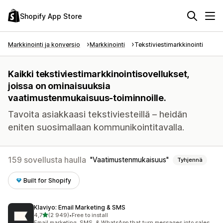
Shopify App Store
Markkinointi ja konversio
Markkinointi
Tekstiviestimarkkinointi
Kaikki tekstiviestimarkkinointisovellukset,
joissa on ominaisuuksia
vaatimustenmukaisuus-toiminnoille.
Tavoita asiakkaasi tekstiviesteillä – heidän
eniten suosimallaan kommunikointitavalla.
159 sovellusta haulla
Vaatimustenmukaisuus
Tyhjennä
Built for Shopify
Klaviyo: Email Marketing & SMS
/ 5 tähteä
4,7
(2 949)
•
Free to install
2949 arvostelua yhteensä
Email marketing, SMS, & WhatsApp that turn messages into sales