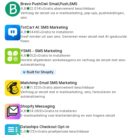
Brevo PushOwl: Email,Push,SMS
van 5 sterren
4,8
(2.014)
•
Gratis abonnement beschikbaar
2014 recensies in totaal
Verhoog de omzet via e-mailmarketing, pop-ups, pushmeldingen,
sms
TxtCart AI: SMS Marketing
van 5 sterren
4,9
(449)
•
Gratis te installeren
449 recensies in totaal
Geef minder uit aan sms. Genereer meer omzet met AI-gestuurde
flows.
YSMS ‑ SMS Marketing
van 5 sterren
4,6
(52)
•
Gratis te installeren
52 recensies in totaal
Herstel afgebroken winkelwagens en verhoog de omzet met sms-
automatisering
Built for Shopify
Mailchimp Email SMS Marketing
van 5 sterren
4,8
(1.323)
•
Gratis abonnement beschikbaar
1323 recensies in totaal
Verhoog je omzet met e-mailmarketing, sms, formulieren en
automatisering
Shopify Messaging
van 5 sterren
4,8
(4.089)
•
Gratis te installeren
4089 recensies in totaal
E-mailmarketing voor klantenbinding en een hogere omzet
Dataships Checkout Opt‑in
van 5 sterren
5,0
(72)
•
Gratis proefperiode beschikbaar
72 recensies in totaal