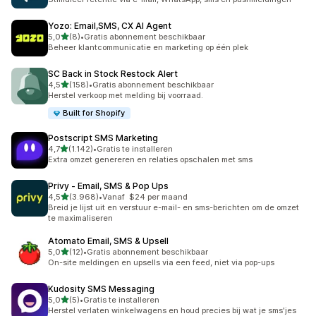
Yozo: Email,SMS, CX AI Agent
van 5 sterren
5,0
(8)
•
Gratis abonnement beschikbaar
8 recensies in totaal
Beheer klantcommunicatie en marketing op één plek
SC Back in Stock Restock Alert
van 5 sterren
4,5
(158)
•
Gratis abonnement beschikbaar
158 recensies in totaal
Herstel verkoop met melding bij voorraad.
Built for Shopify
Postscript SMS Marketing
van 5 sterren
4,7
(1.142)
•
Gratis te installeren
1142 recensies in totaal
Extra omzet genereren en relaties opschalen met sms
Privy ‑ Email, SMS & Pop Ups
van 5 sterren
4,5
(3.968)
•
Vanaf $24 per maand
3968 recensies in totaal
Breid je lijst uit en verstuur e-mail- en sms-berichten om de omzet
te maximaliseren
Atomato Email, SMS & Upsell
van 5 sterren
5,0
(12)
•
Gratis abonnement beschikbaar
12 recensies in totaal
On-site meldingen en upsells via een feed, niet via pop-ups
Kudosity SMS Messaging
van 5 sterren
5,0
(5)
•
Gratis te installeren
5 recensies in totaal
Herstel verlaten winkelwagens en houd precies bij wat je sms'jes