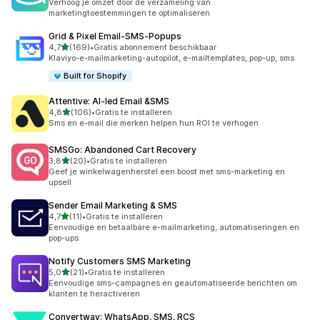
Verhoog je omzet door de verzameling van
marketingtoestemmingen te optimaliseren
Grid & Pixel Email‑SMS‑Popups
van 5 sterren
4,7
(169)
•
Gratis abonnement beschikbaar
169 recensies in totaal
Klaviyo-e-mailmarketing-autopilot, e-mailtemplates, pop-up, sms
Built for Shopify
Attentive: AI‑led Email &SMS
van 5 sterren
4,8
(106)
•
Gratis te installeren
106 recensies in totaal
Sms en e-mail die merken helpen hun ROI te verhogen
SMSGo: Abandoned Cart Recovery
van 5 sterren
3,8
(20)
•
Gratis te installeren
20 recensies in totaal
Geef je winkelwagenherstel een boost met sms-marketing en
upsell
Sender Email Marketing & SMS
van 5 sterren
4,7
(11)
•
Gratis te installeren
11 recensies in totaal
Eenvoudige en betaalbare e-mailmarketing, automatiseringen en
pop-ups
Notify Customers SMS Marketing
van 5 sterren
5,0
(21)
•
Gratis te installeren
21 recensies in totaal
Eenvoudige sms-campagnes en geautomatiseerde berichten om
klanten te heractiveren
Convertway: WhatsApp, SMS, RCS