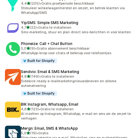
van 5 sterren
4,4
(205)
•
Gratis proefperiode beschikbaar
205 recensies in totaal
Stimuleer winkelwagenherstel en omzet, en betrek klanten via
WhatsApp/SMS
YipSMS: Simple SMS Marketing
van 5 sterren
4,7
(22)
•
Gratis te installeren
22 recensies in totaal
Sms-marketing, stuur en plan direct sms-berichten in voor klanten
Phoneize: Call + Chat Button
van 5 sterren
5,0
(9)
•
Gratis abonnement beschikbaar
9 recensies in totaal
WhatsApp-knop voor chats of belknop voor telefoontjes
Built for Shopify
Sendvio: Email & SMS Marketing
van 5 sterren
4,8
(149)
•
Gratis te installeren
149 recensies in totaal
Sidekick-ready e-mailmarketingnieuwsbrieven en slimme
automatisering.
Built for Shopify
BIK Instagram, Whatsapp, Email
van 5 sterren
4,8
(123)
•
Gratis te installeren
123 recensies in totaal
AI inzetten op Instagram, WhatsApp, e-mail en sms om de omzet te
verhogen.
Mergn: Email, SMS & WhatsApp
van 5 sterren
5,0
(19)
•
Gratis
19 recensies in totaal
Stimuleer retentie via e-mail, WhatsApp, sms en pushmeldingen