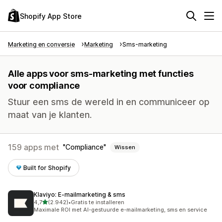
Shopify App Store
Marketing en conversie
Marketing
Sms-marketing
Alle apps voor sms-marketing met functies
voor compliance
Stuur een sms de wereld in en communiceer op
maat van je klanten.
159 apps met
Compliance
Wissen
Built for Shopify
Klaviyo: E‑mailmarketing & sms
van 5 sterren
4,7
(2.942)
•
Gratis te installeren
2942 recensies in totaal
Maximale ROI met AI-gestuurde e-mailmarketing, sms en service