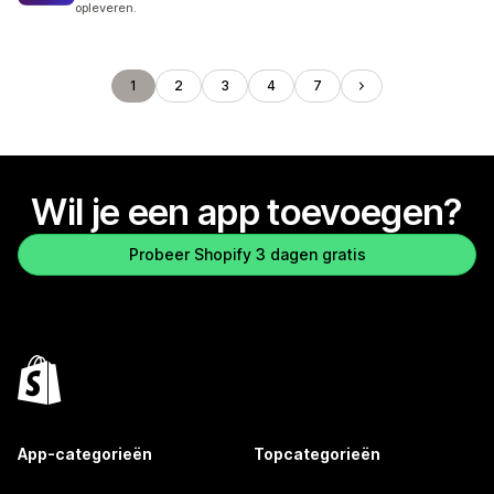
opleveren.
1
2
3
4
7
Wil je een app toevoegen?
Probeer Shopify 3 dagen gratis
App-categorieën
Topcategorieën