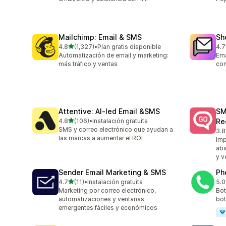
Mailchimp: Email & SMS
Sh
de 5 estrellas
4.8
(1,327)
•
Plan gratis disponible
4.7
1327 reseñas en total
409
Automatización de email y marketing:
Ema
más tráfico y ventas
co
Attentive: AI‑led Email &SMS
SM
de 5 estrellas
4.8
(106)
•
Instalación gratuita
Re
106 reseñas en total
SMS y correo electrónico que ayudan a
3.8
20 
las marcas a aumentar el ROI
Imp
ab
y v
Sender Email Marketing & SMS
Ph
de 5 estrellas
4.7
(11)
•
Instalación gratuita
5.0
11 reseñas en total
9 r
Marketing por correo electrónico,
Bot
automatizaciones y ventanas
bot
emergentes fáciles y económicos