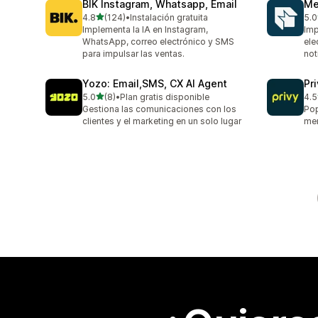
BIK Instagram, Whatsapp, Email
Me
de 5 estrellas
4.8
(124)
•
Instalación gratuita
5.0
124 reseñas en total
19 
Implementa la IA en Instagram,
Imp
WhatsApp, correo electrónico y SMS
ele
para impulsar las ventas.
not
Yozo: Email,SMS, CX AI Agent
Pr
de 5 estrellas
5.0
(8)
•
Plan gratis disponible
4.5
8 reseñas en total
396
Gestiona las comunicaciones con los
Pop
clientes y el marketing en un solo lugar
men