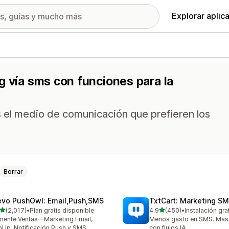
Explorar aplic
g vía sms con funciones para la
 el medio de comunicación que prefieren los
Borrar
evo PushOwl: Email,Push,SMS
TxtCart: Marketing SM
de 5 estrellas
de 5 estrellas
(2,017)
•
Plan gratis disponible
4.9
(450)
•
Instalación gra
7 reseñas en total
450 reseñas en total
ente Ventas—Marketing Email,
Menos gasto en SMS. Mas
Up, Notificación Push y SMS
con flujos IA.