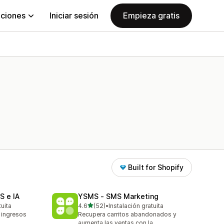
aciones
Iniciar sesión
Empieza gratis
Built for Shopify
S e IA
YSMS ‑ SMS Marketing
de 5 estrellas
tuita
4.6
(52)
•
Instalación gratuita
52 reseñas en total
 ingresos
Recupera carritos abandonados y
aumenta las ventas con la