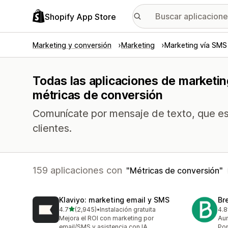
Shopify App Store
Marketing y conversión
Marketing
Marketing vía SMS
Todas las aplicaciones de marketin
métricas de conversión
Comunícate por mensaje de texto, que es
clientes.
159 aplicaciones con
Métricas de conversión
Klaviyo: marketing email y SMS
Br
de 5 estrellas
4.7
(2,945)
•
Instalación gratuita
4.8
2945 reseñas en total
201
Mejora el ROI con marketing por
Aum
email/SMS y asistencia con IA.
Pop