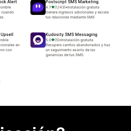
ock Alert
Postscript SMS Marketing
de 5 estrellas
ponible
4.7
(1,143)
•
Instalación gratuita
1143 reseñas en total
a cuando
Genera ingresos adicionales y escala
es.
tus relaciones mediante SMS
 Upsell
Kudosity SMS Messaging
de 5 estrellas
onible
5.0
(5)
•
Instalación gratuita
5 reseñas en total
icionales en
Recupera carritos abandonados y haz
, no con
un seguimiento exacto de las
ganancias de tus SMS.