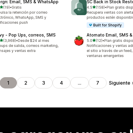
rgn: Email, SMS & WhatsApp
SC Back in Stock Rest
de 5 estrellas
de 5 estrellas
(19)
•
Gratis
4.5
(158)
•
Plan gratis dis
reseñas en total
158 reseñas en total
ulsa la retención por correo
Recupera ventas con alert
ctrónico, WhatsApp, SMS y
productos estén disponibl
ificaciones push
Built for Shopify
ivy ‑ Pop Ups, correos, SMS
Atomato Email, SMS &
de 5 estrellas
de 5 estrellas
(3,968)
•
Desde $24 al mes
5.0
(12)
•
Plan gratis disp
8 reseñas en total
12 reseñas en total
ups de salida, correos marketing,
Notificaciones y ventas ad
sajes y ventas extra
el sitio a través de un feed
ventanas emergentes
Siguiente
1
2
3
4
…
7