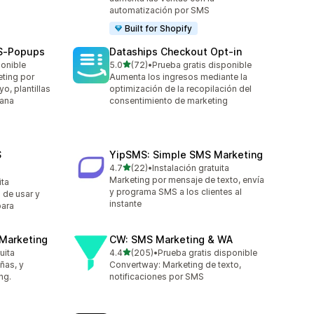
automatización por SMS
Built for Shopify
MS‑Popups
Dataships Checkout Opt‑in
de 5 estrellas
ponible
5.0
(72)
•
Prueba gratis disponible
72 reseñas en total
eting por
Aumenta los ingresos mediante la
o, plantillas
optimización de la recopilación del
tana
consentimiento de marketing
S
YipSMS: Simple SMS Marketing
de 5 estrellas
4.7
(22)
•
Instalación gratuita
22 reseñas en total
Marketing por mensaje de texto, envía
ita
y programa SMS a los clientes al
 de usar y
instante
para
 Marketing
CW: SMS Marketing & WA
de 5 estrellas
uita
4.4
(205)
•
Prueba gratis disponible
205 reseñas en total
ñas, y
Convertway: Marketing de texto,
ng.
notificaciones por SMS