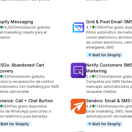
opify Messaging
Grid & Pixel Email‑S
de 5 estrellas
de 5 estrellas
(4,095)
•
Instalación gratuita
4.7
(169)
•
Plan gratis dis
5 reseñas en total
169 reseñas en total
il marketing creado para el
Piloto automático de mark
mercio
correo electrónico de Klaviy
de correo electrónico, ven
emergente, SMS
Built for Shopify
SGo: Abandoned Cart
Notify Customers SM
covery
Marketing
de 5 estrellas
de 5 estrellas
(20)
•
Instalación gratuita
5.0
(21)
•
Instalación gratu
reseñas en total
21 reseñas en total
ulsa la recuperación de carritos
Campañas por SMS fáciles
andonados con marketing por SMS
mensajes automatizados 
entas adicionales
recuperar clientes
oneize: Call + Chat Button
Sendvio: Email & SMS
de 5 estrellas
de 5 estrellas
(9)
•
Plan gratis disponible
4.8
(149)
•
Instalación grat
eseñas en total
149 reseñas en total
ón de WhatsApp para chats o
Email marketing, SMS, rese
ón telefónico para llamadas
automatización de marketi
Built for Shopify
Built for Shopify