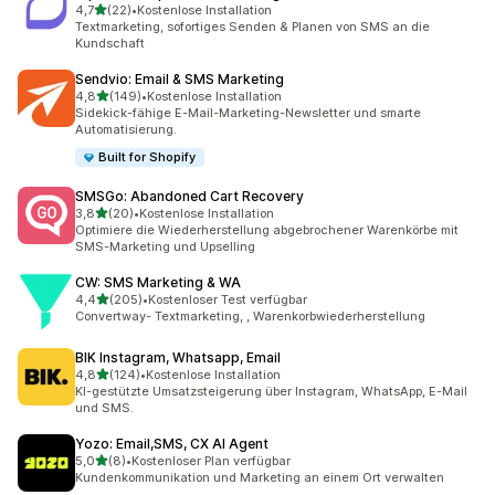
von 5 Sternen
4,7
(22)
•
Kostenlose Installation
22 Rezensionen insgesamt
Textmarketing, sofortiges Senden & Planen von SMS an die
Kundschaft
Sendvio: Email & SMS Marketing
von 5 Sternen
4,8
(149)
•
Kostenlose Installation
149 Rezensionen insgesamt
Sidekick-fähige E-Mail-Marketing-Newsletter und smarte
Automatisierung.
Built for Shopify
SMSGo: Abandoned Cart Recovery
von 5 Sternen
3,8
(20)
•
Kostenlose Installation
20 Rezensionen insgesamt
Optimiere die Wiederherstellung abgebrochener Warenkörbe mit
SMS-Marketing und Upselling
CW: SMS Marketing & WA
von 5 Sternen
4,4
(205)
•
Kostenloser Test verfügbar
205 Rezensionen insgesamt
Convertway- Textmarketing, , Warenkorbwiederherstellung
BIK Instagram, Whatsapp, Email
von 5 Sternen
4,8
(124)
•
Kostenlose Installation
124 Rezensionen insgesamt
KI-gestützte Umsatzsteigerung über Instagram, WhatsApp, E-Mail
und SMS.
Yozo: Email,SMS, CX AI Agent
von 5 Sternen
5,0
(8)
•
Kostenloser Plan verfügbar
8 Rezensionen insgesamt
Kundenkommunikation und Marketing an einem Ort verwalten