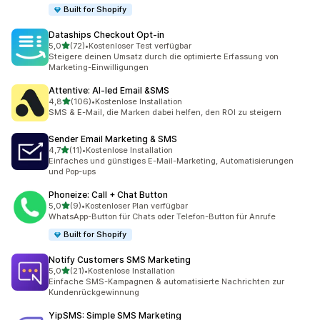
Built for Shopify
Dataships Checkout Opt‑in
von 5 Sternen
5,0
(72)
•
Kostenloser Test verfügbar
72 Rezensionen insgesamt
Steigere deinen Umsatz durch die optimierte Erfassung von
Marketing-Einwilligungen
Attentive: AI‑led Email &SMS
von 5 Sternen
4,8
(106)
•
Kostenlose Installation
106 Rezensionen insgesamt
SMS & E-Mail, die Marken dabei helfen, den ROI zu steigern
Sender Email Marketing & SMS
von 5 Sternen
4,7
(11)
•
Kostenlose Installation
11 Rezensionen insgesamt
Einfaches und günstiges E-Mail-Marketing, Automatisierungen
und Pop-ups
Phoneize: Call + Chat Button
von 5 Sternen
5,0
(9)
•
Kostenloser Plan verfügbar
9 Rezensionen insgesamt
WhatsApp-Button für Chats oder Telefon-Button für Anrufe
Built for Shopify
Notify Customers SMS Marketing
von 5 Sternen
5,0
(21)
•
Kostenlose Installation
21 Rezensionen insgesamt
Einfache SMS-Kampagnen & automatisierte Nachrichten zur
Kundenrückgewinnung
YipSMS: Simple SMS Marketing