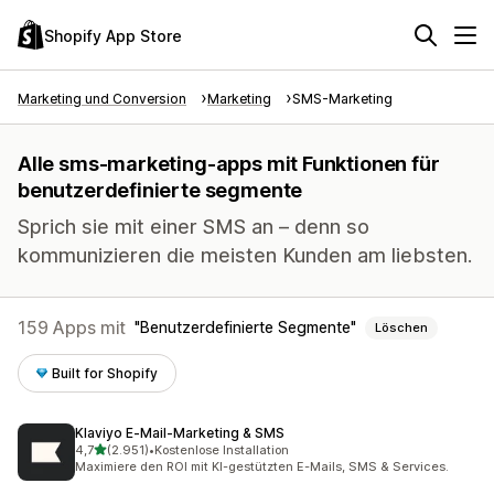
Shopify App Store
Marketing und Conversion
Marketing
SMS-Marketing
Alle sms-marketing-apps mit Funktionen für
benutzerdefinierte segmente
Sprich sie mit einer SMS an – denn so
kommunizieren die meisten Kunden am liebsten.
159 Apps mit
Benutzerdefinierte Segmente
Löschen
Built for Shopify
Klaviyo E‑Mail‑Marketing & SMS
von 5 Sternen
4,7
(2.951)
•
Kostenlose Installation
2951 Rezensionen insgesamt
Maximiere den ROI mit KI-gestützten E-Mails, SMS & Services.