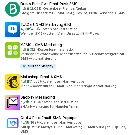
Brevo PushOwl: Email,Push,SMS
von 5 Sternen
4,8
(2.021)
•
Kostenloser Plan verfügbar
2021 Rezensionen insgesamt
Steigere Umsatz mit E-Mail-Mktg, Popups, Push-Benachr, & SMS
TxtCart: SMS Marketing & KI
von 5 Sternen
4,9
(450)
•
Kostenlose Installation
450 Rezensionen insgesamt
Weniger SMS-Kosten. Mehr Umsatz mit KI-Flows.
YSMS ‑ SMS Marketing
von 5 Sternen
4,6
(52)
•
Kostenlose Installation
52 Rezensionen insgesamt
Verlassene Warenkörbe wiederherstellen & Umsatz steigern mit
SMS-Automatisierung
Built for Shopify
Mailchimp: Email & SMS
von 5 Sternen
4,8
(1.332)
•
Kostenloser Plan verfügbar
1332 Rezensionen insgesamt
Mehr Umsatz durch E-Mail- und Marketingautomatisierung
Shopify Messaging
von 5 Sternen
4,7
(4.116)
•
Kostenlose Installation
4116 Rezensionen insgesamt
E-Mail-Marketing für Händler*innen
Grid & Pixel Email‑SMS‑Popups
von 5 Sternen
4,7
(169)
•
Kostenloser Plan verfügbar
169 Rezensionen insgesamt
Autopilot für Klaviyo-E-Mail-Marketing, E-Mail-Vorlagen, Pop-ups,
SMS