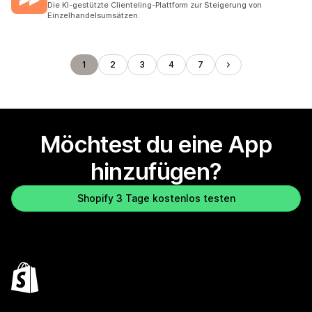
Die KI-gestützte Clienteling-Plattform zur Steigerung von
Einzelhandelsumsätzen.
1
2
3
4
7
Möchtest du eine App
hinzufügen?
Shopify 3 Tage kostenlos testen