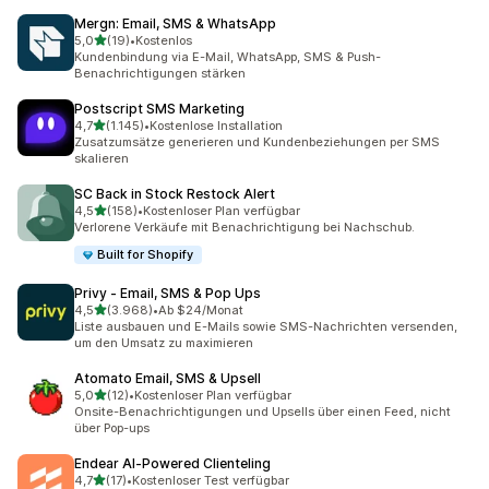
Mergn: Email, SMS & WhatsApp
von 5 Sternen
5,0
(19)
•
Kostenlos
19 Rezensionen insgesamt
Kundenbindung via E-Mail, WhatsApp, SMS & Push-
Benachrichtigungen stärken
Postscript SMS Marketing
von 5 Sternen
4,7
(1.145)
•
Kostenlose Installation
1145 Rezensionen insgesamt
Zusatzumsätze generieren und Kundenbeziehungen per SMS
skalieren
SC Back in Stock Restock Alert
von 5 Sternen
4,5
(158)
•
Kostenloser Plan verfügbar
158 Rezensionen insgesamt
Verlorene Verkäufe mit Benachrichtigung bei Nachschub.
Built for Shopify
Privy ‑ Email, SMS & Pop Ups
von 5 Sternen
4,5
(3.968)
•
Ab $24/Monat
3968 Rezensionen insgesamt
Liste ausbauen und E-Mails sowie SMS-Nachrichten versenden,
um den Umsatz zu maximieren
Atomato Email, SMS & Upsell
von 5 Sternen
5,0
(12)
•
Kostenloser Plan verfügbar
12 Rezensionen insgesamt
Onsite-Benachrichtigungen und Upsells über einen Feed, nicht
über Pop-ups
Endear AI‑Powered Clienteling
von 5 Sternen
4,7
(17)
•
Kostenloser Test verfügbar
17 Rezensionen insgesamt