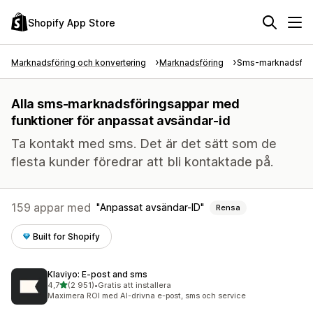
Shopify App Store
Marknadsföring och konvertering
Marknadsföring
Sms-marknadsför
Alla sms-marknadsföringsappar med
funktioner för anpassat avsändar-id
Ta kontakt med sms. Det är det sätt som de
flesta kunder föredrar att bli kontaktade på.
159 appar med
Anpassat avsändar-ID
Rensa
Built for Shopify
Klaviyo: E‑post and sms
av 5 stjärnor
4,7
(2 951)
•
Gratis att installera
2951 recensioner totalt
Maximera ROI med AI-drivna e-post, sms och service