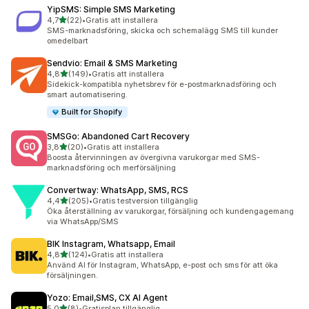
YipSMS: Simple SMS Marketing
av 5 stjärnor
4,7
(22)
•
Gratis att installera
22 recensioner totalt
SMS-marknadsföring, skicka och schemalägg SMS till kunder
omedelbart
Sendvio: Email & SMS Marketing
av 5 stjärnor
4,8
(149)
•
Gratis att installera
149 recensioner totalt
Sidekick-kompatibla nyhetsbrev för e-postmarknadsföring och
smart automatisering.
Built for Shopify
SMSGo: Abandoned Cart Recovery
av 5 stjärnor
3,8
(20)
•
Gratis att installera
20 recensioner totalt
Boosta återvinningen av övergivna varukorgar med SMS-
marknadsföring och merförsäljning
Convertway: WhatsApp, SMS, RCS
av 5 stjärnor
4,4
(205)
•
Gratis testversion tillgänglig
205 recensioner totalt
Öka återställning av varukorgar, försäljning och kundengagemang
via WhatsApp/SMS
BIK Instagram, Whatsapp, Email
av 5 stjärnor
4,8
(124)
•
Gratis att installera
124 recensioner totalt
Använd AI för Instagram, WhatsApp, e-post och sms för att öka
försäljningen.
Yozo: Email,SMS, CX AI Agent
av 5 stjärnor
5,0
(8)
•
Gratisplan tillgänglig