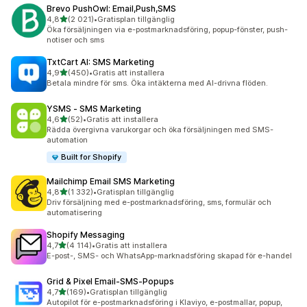
Brevo PushOwl: Email,Push,SMS
av 5 stjärnor
4,8
(2 021)
•
Gratisplan tillgänglig
2021 recensioner totalt
Öka försäljningen via e-postmarknadsföring, popup-fönster, push-
notiser och sms
TxtCart AI: SMS Marketing
av 5 stjärnor
4,9
(450)
•
Gratis att installera
450 recensioner totalt
Betala mindre för sms. Öka intäkterna med AI-drivna flöden.
YSMS ‑ SMS Marketing
av 5 stjärnor
4,6
(52)
•
Gratis att installera
52 recensioner totalt
Rädda övergivna varukorgar och öka försäljningen med SMS-
automation
Built for Shopify
Mailchimp Email SMS Marketing
av 5 stjärnor
4,8
(1 332)
•
Gratisplan tillgänglig
1332 recensioner totalt
Driv försäljning med e-postmarknadsföring, sms, formulär och
automatisering
Shopify Messaging
av 5 stjärnor
4,7
(4 114)
•
Gratis att installera
4114 recensioner totalt
E-post-, SMS- och WhatsApp-marknadsföring skapad för e-handel
Grid & Pixel Email‑SMS‑Popups
av 5 stjärnor
4,7
(169)
•
Gratisplan tillgänglig
169 recensioner totalt
Autopilot för e-postmarknadsföring i Klaviyo, e-postmallar, popup,