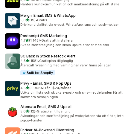
8 recensioner totalt
Hantera kundkommunikation och marknadsföring på ett ställe
Mergn: Email, SMS & WhatsApp
av 5 stjärnor
5,0
(19)
•
Gratis
19 recensioner totalt
Driv kundlojalitet via e-post, WhatsApp, sms och push-notiser
Postscript SMS Marketing
av 5 stjärnor
4,7
(1 145)
•
Gratis att installera
1145 recensioner totalt
Skapa merförsäljning och skala upp relationer med sms
SC Back in Stock Restock Alert
av 5 stjärnor
4,5
(158)
•
Gratisplan tillgänglig
158 recensioner totalt
Återställ försäljning med varning när varor finns på lager.
Built for Shopify
Privy ‑ Email, SMS & Pop Ups
av 5 stjärnor
4,5
(3 968)
•
Från $24/månad
3968 recensioner totalt
Utöka din lista och skicka e-post- och sms-meddelanden för att
maximera försäljningen
Atomato Email, SMS & Upsell
av 5 stjärnor
5,0
(12)
•
Gratisplan tillgänglig
12 recensioner totalt
Aviseringar och merförsäljning på webbplatsen via ett flöde, inte
popup-fönster
Endear AI‑Powered Clienteling