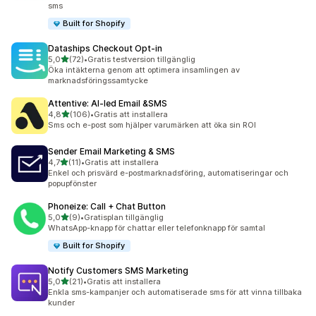
sms
Built for Shopify
Dataships Checkout Opt‑in
av 5 stjärnor
5,0
(72)
•
Gratis testversion tillgänglig
72 recensioner totalt
Öka intäkterna genom att optimera insamlingen av
marknadsföringssamtycke
Attentive: AI‑led Email &SMS
av 5 stjärnor
4,8
(106)
•
Gratis att installera
106 recensioner totalt
Sms och e-post som hjälper varumärken att öka sin ROI
Sender Email Marketing & SMS
av 5 stjärnor
4,7
(11)
•
Gratis att installera
11 recensioner totalt
Enkel och prisvärd e-postmarknadsföring, automatiseringar och
popupfönster
Phoneize: Call + Chat Button
av 5 stjärnor
5,0
(9)
•
Gratisplan tillgänglig
9 recensioner totalt
WhatsApp-knapp för chattar eller telefonknapp för samtal
Built for Shopify
Notify Customers SMS Marketing
av 5 stjärnor
5,0
(21)
•
Gratis att installera
21 recensioner totalt
Enkla sms-kampanjer och automatiserade sms för att vinna tillbaka
kunder