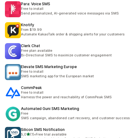
Para: Voice SMS
Free to install
Send personalized, AI-generated voice messages via SMS
Knotify
From $19.99
Automate KakaoTalk order & shipping alerts for your customers
Clerk Chat
Free plan available
Bi-Directional SMS to maximize customer engagement
Elevate SMS Marketing Europe
Free to install
SMS marketing app for the European market
CommPeak
Free to install
Harness the power and reachability of CommPeak SMS
Automated Guni SMS Marketing
Free
SMS campaign, abandoned cart recovery, and customer success
Silicon SMS Notification
z 5 hvězd
5,0
(1)
•
Free trial available
Celkový počet recenzí: 1