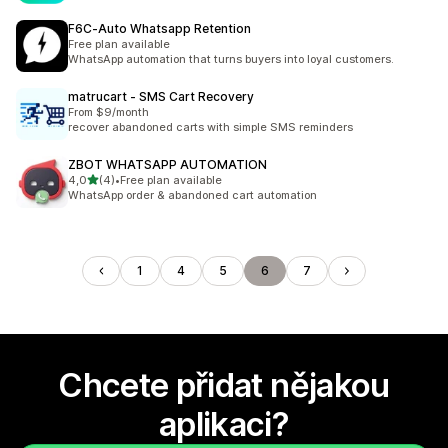
F6C‑Auto Whatsapp Retention
Free plan available
WhatsApp automation that turns buyers into loyal customers.
matrucart ‑ SMS Cart Recovery
From $9/month
recover abandoned carts with simple SMS reminders
ZBOT WHATSAPP AUTOMATION
z 5 hvězd
4,0
(4)
•
Free plan available
Celkový počet recenzí: 4
WhatsApp order & abandoned cart automation
1
4
5
6
7
Chcete přidat nějakou
aplikaci?