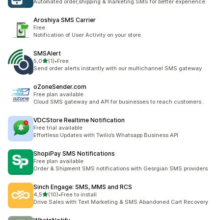
Automated order,shipping & marketing SMS for better experience
Aroshiya SMS Carrier
Free
Notification of User Activity on your store
SMSAlert
z 5 hvězd
5,0
(1)
•
Free
Celkový počet recenzí: 1
Send order alerts instantly with our multichannel SMS gateway
oZoneSender.com
Free plan available
Cloud SMS gateway and API for businesses to reach customers .
VDCStore Realtime Notification
Free trial available
Effortless Updates with Twilio’s Whatsapp Business API
ShopiPay SMS Notifications
Free plan available
Order & Shipment SMS notifications with Georgian SMS providers
Sinch Engage: SMS, MMS and RCS
z 5 hvězd
4,5
(10)
•
Free to install
Celkový počet recenzí: 10
Drive Sales with Text Marketing & SMS Abandoned Cart Recovery