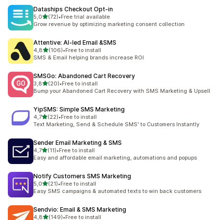
Dataships Checkout Opt‑in
z 5 hvězd
5,0
(72)
•
Free trial available
Celkový počet recenzí: 72
Grow revenue by optimizing marketing consent collection
Attentive: AI‑led Email &SMS
z 5 hvězd
4,8
(106)
•
Free to install
Celkový počet recenzí: 106
SMS & Email helping brands increase ROI
SMSGo: Abandoned Cart Recovery
z 5 hvězd
3,8
(20)
•
Free to install
Celkový počet recenzí: 20
Bump your Abandoned Cart Recovery with SMS Marketing & Upsell
YipSMS: Simple SMS Marketing
z 5 hvězd
4,7
(22)
•
Free to install
Celkový počet recenzí: 22
Text Marketing, Send & Schedule SMS' to Customers Instantly
Sender Email Marketing & SMS
z 5 hvězd
4,7
(11)
•
Free to install
Celkový počet recenzí: 11
Easy and affordable email marketing, automations and popups
Notify Customers SMS Marketing
z 5 hvězd
5,0
(21)
•
Free to install
Celkový počet recenzí: 21
Easy SMS campaigns & automated texts to win back customers
Sendvio: Email & SMS Marketing
z 5 hvězd
4,8
(149)
•
Free to install