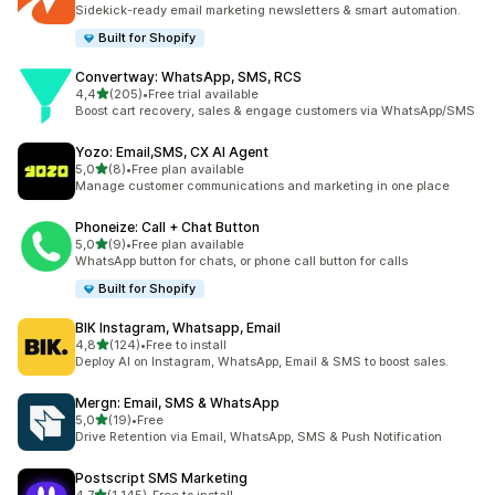
Celkový počet recenzí: 149
Sidekick-ready email marketing newsletters & smart automation.
Built for Shopify
Convertway: WhatsApp, SMS, RCS
z 5 hvězd
4,4
(205)
•
Free trial available
Celkový počet recenzí: 205
Boost cart recovery, sales & engage customers via WhatsApp/SMS
Yozo: Email,SMS, CX AI Agent
z 5 hvězd
5,0
(8)
•
Free plan available
Celkový počet recenzí: 8
Manage customer communications and marketing in one place
Phoneize: Call + Chat Button
z 5 hvězd
5,0
(9)
•
Free plan available
Celkový počet recenzí: 9
WhatsApp button for chats, or phone call button for calls
Built for Shopify
BIK Instagram, Whatsapp, Email
z 5 hvězd
4,8
(124)
•
Free to install
Celkový počet recenzí: 124
Deploy AI on Instagram, WhatsApp, Email & SMS to boost sales.
Mergn: Email, SMS & WhatsApp
z 5 hvězd
5,0
(19)
•
Free
Celkový počet recenzí: 19
Drive Retention via Email, WhatsApp, SMS & Push Notification
Postscript SMS Marketing
z 5 hvězd