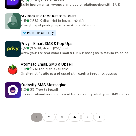
4,7
(1 145)
•
Free to install
Celkový počet recenzí: 1145
Build incremental revenue and scale relationships with SMS
SC Back in Stock Restock Alert
z 5 hvězd
4,5
(158)
•
K dispozici je bezplatný plán
Celkový počet recenzí: 158
Získejte zpět prodeje upozorněním na skladem.
Built for Shopify
Privy ‑ Email, SMS & Pop Ups
z 5 hvězd
4,5
(3 968)
•
From $24/month
Celkový počet recenzí: 3968
Grow your list and send Email & SMS messages to maximize sales
Atomato Email, SMS & Upsell
z 5 hvězd
5,0
(12)
•
Free plan available
Celkový počet recenzí: 12
Onsite notifications and upsells through a feed, not popups
Kudosity SMS Messaging
z 5 hvězd
5,0
(5)
•
Free to install
Celkový počet recenzí: 5
Recover abandoned carts and track exactly what your SMS earns.
1
2
3
4
7