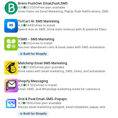
Brevo PushOwl: Email,Push,SMS
z 5 hvězd
4,8
(2 020)
•
Free plan available
Celkový počet recenzí: 2020
Grow Sales via Email Marketing, PopUp, Push Notifications, SMS
TxtCart AI: SMS Marketing
z 5 hvězd
4,9
(449)
•
Free to install
Celkový počet recenzí: 449
Spend less on SMS. Drive more revenue with AI powered flows.
YSMS ‑ SMS Marketing
z 5 hvězd
4,6
(52)
•
Free to install
Celkový počet recenzí: 52
Recover abandoned carts & boost sales with SMS automation
Built for Shopify
Mailchimp Email SMS Marketing
z 5 hvězd
4,8
(1 330)
•
Free plan available
Celkový počet recenzí: 1330
Drive sales with email marketing, SMS, forms, and automation
Shopify Messaging
z 5 hvězd
4,8
(4 102)
•
Free to install
Celkový počet recenzí: 4102
Email, SMS, and WhatsApp marketing made for commerce
Grid & Pixel Email‑SMS‑Popups
z 5 hvězd
4,7
(169)
•
Free plan available
Celkový počet recenzí: 169
Klaviyo email marketing autopilot, email templates, popup, sms
Built for Shopify