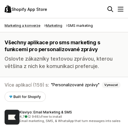
Shopify App Store
Marketing a konverze
Marketing
SMS marketing
Všechny aplikace pro sms marketing s
funkcemi pro personalizované zprávy
Oslovte zákazníky textovou zprávou, kterou
většina z nich ke komunikaci preferuje.
Více aplikací (159) s:
Personalizované zprávy
Vymazat
Built for Shopify
Klaviyo: Email Marketing & SMS
z 5 hvězd
4,7
(2 948)
•
Free to install
Celkový počet recenzí: 2948
Email marketing, SMS, & WhatsApp that turn messages into sales