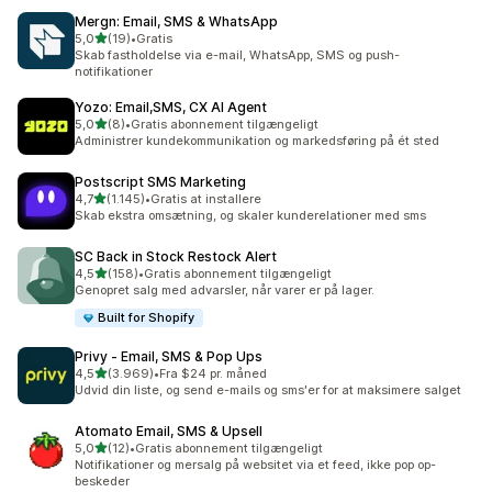
Mergn: Email, SMS & WhatsApp
ud af 5 stjerner
5,0
(19)
•
Gratis
19 anmeldelser i alt
Skab fastholdelse via e-mail, WhatsApp, SMS og push-
notifikationer
Yozo: Email,SMS, CX AI Agent
ud af 5 stjerner
5,0
(8)
•
Gratis abonnement tilgængeligt
8 anmeldelser i alt
Administrer kundekommunikation og markedsføring på ét sted
Postscript SMS Marketing
ud af 5 stjerner
4,7
(1.145)
•
Gratis at installere
1145 anmeldelser i alt
Skab ekstra omsætning, og skaler kunderelationer med sms
SC Back in Stock Restock Alert
ud af 5 stjerner
4,5
(158)
•
Gratis abonnement tilgængeligt
158 anmeldelser i alt
Genopret salg med advarsler, når varer er på lager.
Built for Shopify
Privy ‑ Email, SMS & Pop Ups
ud af 5 stjerner
4,5
(3.969)
•
Fra $24 pr. måned
3969 anmeldelser i alt
Udvid din liste, og send e-mails og sms'er for at maksimere salget
Atomato Email, SMS & Upsell
ud af 5 stjerner
5,0
(12)
•
Gratis abonnement tilgængeligt
12 anmeldelser i alt
Notifikationer og mersalg på websitet via et feed, ikke pop op-
beskeder