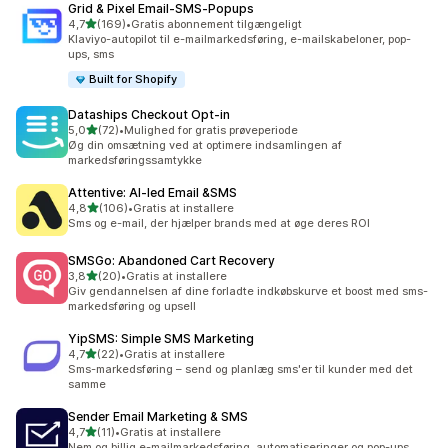
Grid & Pixel Email‑SMS‑Popups
ud af 5 stjerner
4,7
(169)
•
Gratis abonnement tilgængeligt
169 anmeldelser i alt
Klaviyo-autopilot til e-mailmarkedsføring, e-mailskabeloner, pop-
ups, sms
Built for Shopify
Dataships Checkout Opt‑in
ud af 5 stjerner
5,0
(72)
•
Mulighed for gratis prøveperiode
72 anmeldelser i alt
Øg din omsætning ved at optimere indsamlingen af
markedsføringssamtykke
Attentive: AI‑led Email &SMS
ud af 5 stjerner
4,8
(106)
•
Gratis at installere
106 anmeldelser i alt
Sms og e-mail, der hjælper brands med at øge deres ROI
SMSGo: Abandoned Cart Recovery
ud af 5 stjerner
3,8
(20)
•
Gratis at installere
20 anmeldelser i alt
Giv gendannelsen af dine forladte indkøbskurve et boost med sms-
markedsføring og upsell
YipSMS: Simple SMS Marketing
ud af 5 stjerner
4,7
(22)
•
Gratis at installere
22 anmeldelser i alt
Sms-markedsføring – send og planlæg sms'er til kunder med det
samme
Sender Email Marketing & SMS
ud af 5 stjerner
4,7
(11)
•
Gratis at installere
11 anmeldelser i alt
Nem og billig e-mailmarkedsføring, automatiseringer og pop-ups