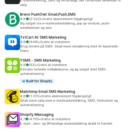
E-mailmarketing, SMS og WhatsApp, der forvandler beskeder til
salg
Brevo PushOwl: Email,Push,SMS
ud af 5 stjerner
4,8
(2.022)
•
Gratis abonnement tilgængeligt
2022 anmeldelser i alt
Øg salget via e-mailmarkedsføring, pop op-vinduer, push-
meddelelser og sms
TxtCart AI: SMS Marketing
ud af 5 stjerner
4,9
(448)
•
Gratis at installere
448 anmeldelser i alt
Brug mindre på SMS. Skab mere omsætning med AI-baserede
flows.
YSMS ‑ SMS Marketing
ud af 5 stjerner
4,6
(52)
•
Gratis at installere
52 anmeldelser i alt
Gendan forladte indkøbskurve, og øg salget med SMS-
automatisering
Built for Shopify
Mailchimp Email SMS Marketing
ud af 5 stjerner
4,8
(1.331)
•
Gratis abonnement tilgængeligt
1331 anmeldelser i alt
Skab mere salg med e-mailmarkedsføring, SMS, formularer og
automatisering
Shopify Messaging
ud af 5 stjerner
4,7
(4.110)
•
Gratis at installere
4110 anmeldelser i alt
E-mail-, sms- og WhatsApp-markedsføring skabt til handel