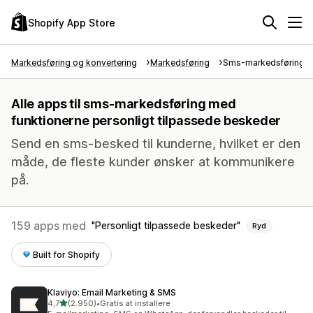
Shopify App Store
Markedsføring og konvertering
Markedsføring
Sms-markedsføring
Alle apps til sms-markedsføring med
funktionerne personligt tilpassede beskeder
Send en sms-besked til kunderne, hvilket er den
måde, de fleste kunder ønsker at kommunikere
på.
159 apps med
Personligt tilpassede beskeder
Ryd
Built for Shopify
Klaviyo: Email Marketing & SMS
ud af 5 stjerner
4,7
(2.950)
•
Gratis at installere
2950 anmeldelser i alt