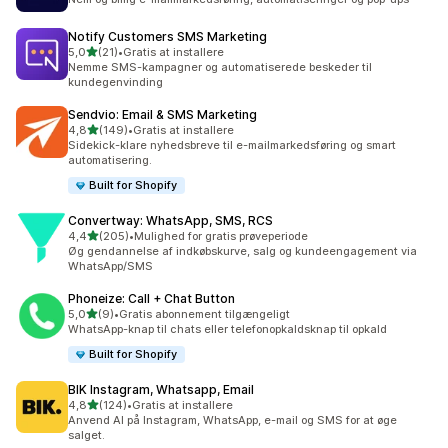
Notify Customers SMS Marketing
ud af 5 stjerner
5,0
(21)
•
Gratis at installere
21 anmeldelser i alt
Nemme SMS-kampagner og automatiserede beskeder til
kundegenvinding
Sendvio: Email & SMS Marketing
ud af 5 stjerner
4,8
(149)
•
Gratis at installere
149 anmeldelser i alt
Sidekick-klare nyhedsbreve til e-mailmarkedsføring og smart
automatisering.
Built for Shopify
Convertway: WhatsApp, SMS, RCS
ud af 5 stjerner
4,4
(205)
•
Mulighed for gratis prøveperiode
205 anmeldelser i alt
Øg gendannelse af indkøbskurve, salg og kundeengagement via
WhatsApp/SMS
Phoneize: Call + Chat Button
ud af 5 stjerner
5,0
(9)
•
Gratis abonnement tilgængeligt
9 anmeldelser i alt
WhatsApp-knap til chats eller telefonopkaldsknap til opkald
Built for Shopify
BIK Instagram, Whatsapp, Email
ud af 5 stjerner
4,8
(124)
•
Gratis at installere
124 anmeldelser i alt
Anvend AI på Instagram, WhatsApp, e-mail og SMS for at øge
salget.